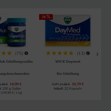
28
33
(
75
)
(
13
)
ub Erkältungssalbe
WICK Daymed
tungsbeschwerden
Bei Erkältung
14,99 €
10,79 €
,99 €
AVP* 14,99 €
lt
100 g Salbe
Inhalt
20 Kapseln
g
(149,90 € / 1 kg)