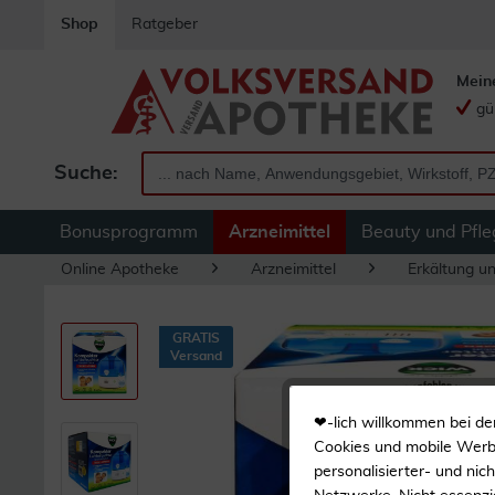
Shop
Ratgeber
Mein
gü
Suche:
Bonusprogramm
Arzneimittel
Beauty und Pfle
Online Apotheke
Arzneimittel
Erkältung u
GRATIS
Versand
❤-lich willkommen bei de
Cookies und mobile Werbe
personalisierter- und nic