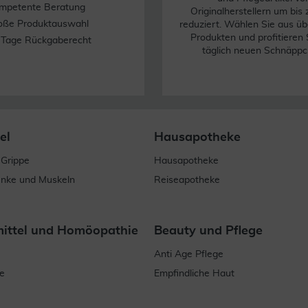
mpetente Beratung
Originalherstellern um bis
oße Produktauswahl
reduziert. Wählen Sie aus üb
Produkten und profitieren 
 Tage Rückgaberecht
täglich neuen Schnäppc
el
Hausapotheke
 Grippe
Hausapotheke
enke und Muskeln
Reiseapotheke
mittel und Homöopathie
Beauty und Pflege
Anti Age Pflege
e
Empfindliche Haut