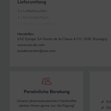
Lieferumfang
1 x Luftbefeuchter
1 x Mentholduftpad
1 x Bedienungsanleitung
Hersteller:
KAZ Europe SA Route de la Chaux 4 CH. 1030, Bussigny
www.oxo.de.com
kundencenter@oxo.com
Persönliche Beratung
Unsere pharmazeutischen Fachkräfte
Sc
stehen Ihnen gerne zur Verfügung!
Gü