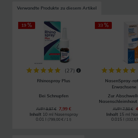
Verwandte Produkte zu diesem Artikel
19
33
(
27
)
Rhinospray Plus
NasenSpray-ra
Erwachsene 
Bei Schnupfen
Zur Abschwell
Nasenschleimhaut b
7,99 €
4
AVP* 9,97 €
AVP* 7,50 €
Inhalt
10 ml Nasenspray
Inhalt
15 ml Na
0.01 l
0.015 l
(799,00 € / 1 l)
(332,67 