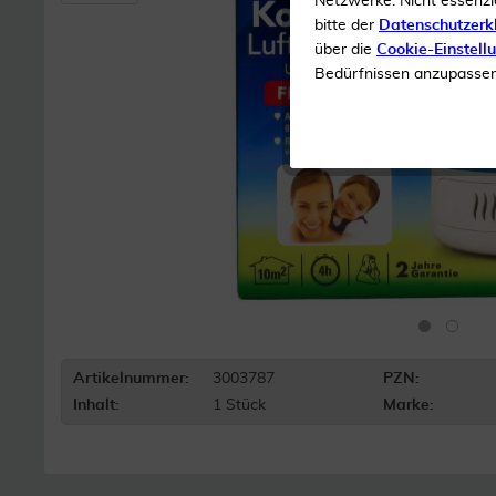
Netzwerke. Nicht essenzi
bitte der
Datenschutzerk
über die
Cookie-Einstell
Bedürfnissen anzupassen 
Artikelnummer:
3003787
PZN:
Inhalt:
1 Stück
Marke: