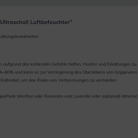
ltraschall Luftbefeuchter"
kältungskrankheiten
 aufgrund des kühlenden Gefühls helfen, Husten und Erkältungen zu 
0%-60% und kann so zur Verringerung des Überlebens von Grippeviren
nd Kaltnebel, um das Risiko von Verbrennungen zu vermeiden
poPads Menthol oder Rosmarin und Lavendel oder (optional) ätherisc