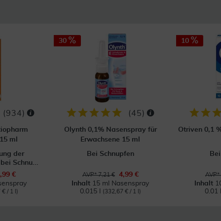
30
10
(
934
)
(
45
)
tiopharm
Olynth 0,1% Nasenspray für
Otriven 0,1 
15 ml
Erwachsene 15 ml
ung der
Bei Schnupfen
Bei
ei Schnu...
,99 €
4,99 €
AVP* 7,21 €
AVP* 
senspray
Inhalt
15 ml Nasenspray
Inhalt
1
0.015 l
0.01 
€ / 1 l)
(332,67 € / 1 l)