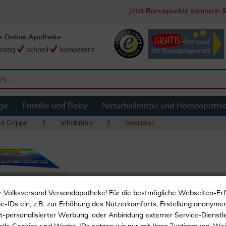
Jetzt Bonuspunkte sammeln &
e Online Apotheke
nstig
schnell
kompetent
ge
Familie und Baby
Naturheilmittel und Homöopathi
nd Grippe
Inhalation
Inhalator
Wick Mini Kompakt
r Volksversand Versandapotheke! Für die bestmögliche Webseiten-Er
-IDs ein, z.B. zur Erhöhung des Nutzerkomforts, Erstellung anonymer 
ht-personalisierter Werbung, oder Anbindung externer Service-Dienstle
Ausrichtbare Sprühnebe