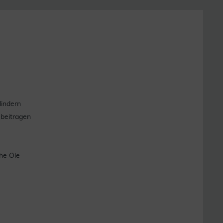
lindern
 beitragen
he Öle