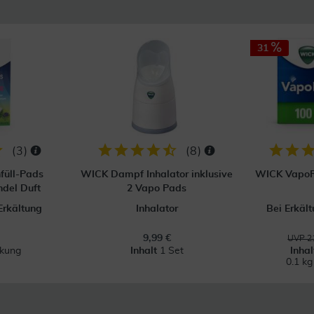
31
(
3
)
(
8
)
füll-Pads
WICK Dampf Inhalator inklusive
WICK VapoR
del Duft
2 Vapo Pads
Erkältung
Inhalator
Bei Erkäl
9,99 €
UVP 21
kung
Inhalt
1 Set
Inha
0.1 k