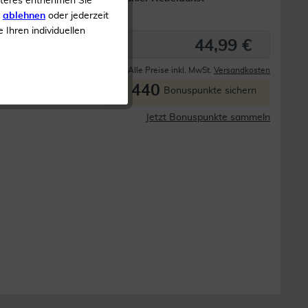
iteres entnehmen Sie
ung
s
ablehnen
oder jederzeit
e Ihren individuellen
44,99 €
Derzeit nicht lieferbar
Alle Preise inkl. MwSt.
Versandkosten
440
P
Bonuspunkte sichern
Jetzt Bonuspunkte sammeln