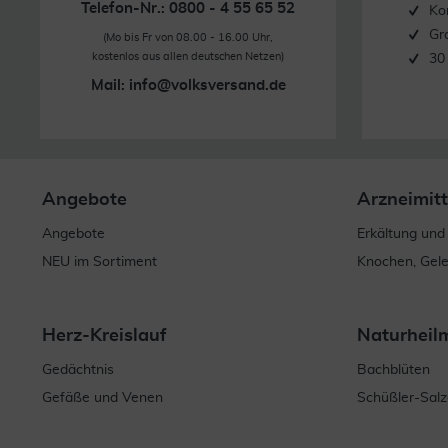
Telefon-Nr.: 0800 - 4 55 65 52
Ko
Gr
(Mo bis Fr von 08.00 - 16.00 Uhr,
kostenlos aus allen deutschen Netzen)
30
Mail:
info@volksversand.de
Angebote
Arzneimitt
Angebote
Erkältung und
NEU im Sortiment
Knochen, Gel
Herz-Kreislauf
Naturheil
Gedächtnis
Bachblüten
Gefäße und Venen
Schüßler-Salz