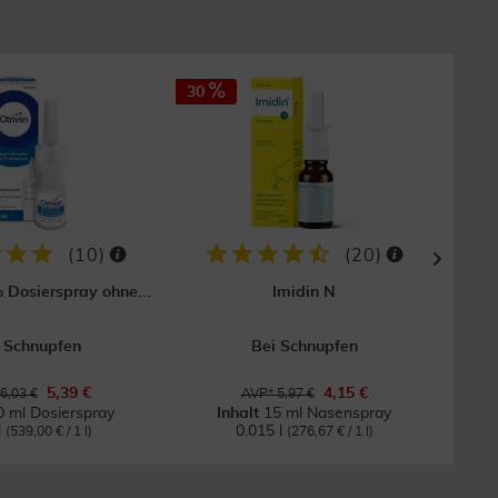
30
30
(
10
)
(
20
)
% Dosierspray ohne...
Imidin N
Sn
 Schnupfen
Bei Schnupfen
Wirk
5,39 €
4,15 €
6,03 €
AVP* 5,97 €
0 ml Dosierspray
Inhalt
15 ml Nasenspray
l
0.015 l
(539,00 € / 1 l)
(276,67 € / 1 l)