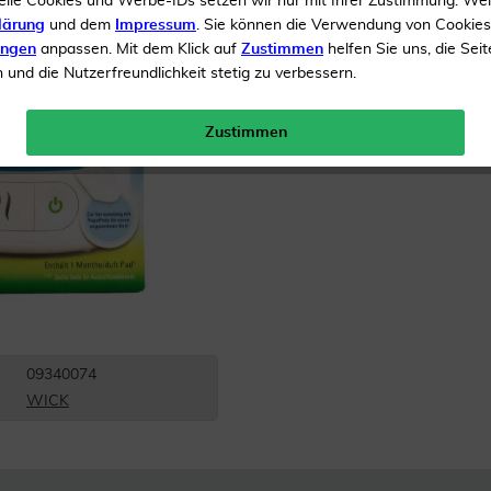
elle Cookies und Werbe-IDs setzen wir nur mit Ihrer Zustimmung. We
Einfache 1 Knopf Bedien
lärung
und dem
Impressum
. Sie können die Verwendung von Cookie
ungen
anpassen. Mit dem Klick auf
Zustimmen
helfen Sie uns, die Seit
und die Nutzerfreundlichkeit stetig zu verbessern.
Inhalt
1 Stück
Versandkostenfrei
Zustimmen
09340074
WICK