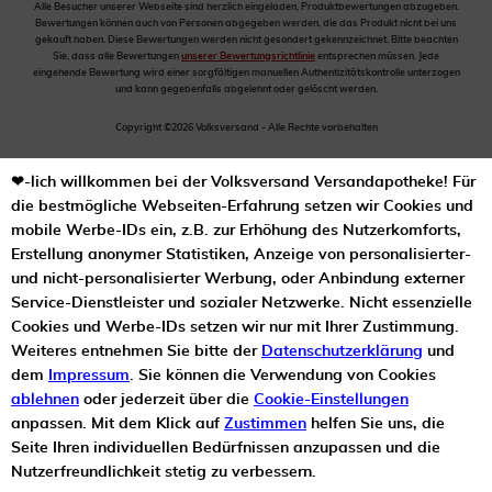
Alle Besucher unserer Webseite sind herzlich eingeladen, Produktbewertungen abzugeben.
Bewertungen können auch von Personen abgegeben werden, die das Produkt nicht bei uns
gekauft haben. Diese Bewertungen werden nicht gesondert gekennzeichnet. Bitte beachten
Sie, dass alle Bewertungen
unserer Bewertungsrichtlinie
entsprechen müssen. Jede
eingehende Bewertung wird einer sorgfältigen manuellen Authentizitätskontrolle unterzogen
und kann gegebenfalls abgelehnt oder gelöscht werden.
Copyright ©2026 Volksversand - Alle Rechte vorbehalten
❤-lich willkommen bei der Volksversand Versandapotheke! Für
die bestmögliche Webseiten-Erfahrung setzen wir Cookies und
mobile Werbe-IDs ein, z.B. zur Erhöhung des Nutzerkomforts,
Erstellung anonymer Statistiken, Anzeige von personalisierter-
und nicht-personalisierter Werbung, oder Anbindung externer
Service-Dienstleister und sozialer Netzwerke. Nicht essenzielle
Cookies und Werbe-IDs setzen wir nur mit Ihrer Zustimmung.
Weiteres entnehmen Sie bitte der
Datenschutzerklärung
und
dem
Impressum
. Sie können die Verwendung von Cookies
ablehnen
oder jederzeit über die
Cookie-Einstellungen
anpassen. Mit dem Klick auf
Zustimmen
helfen Sie uns, die
Seite Ihren individuellen Bedürfnissen anzupassen und die
Nutzerfreundlichkeit stetig zu verbessern.