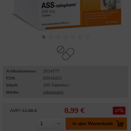
Artikelnummer:
2014777
PZN:
03416422
Inhalt:
100 Tabletten
Marke:
ratiopharm
8,99 €
AVP* 12,48 €
27
In den Warenkorb