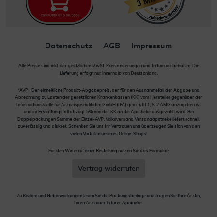
Datenschutz
AGB
Impressum
Alle Preise sind inkl. der gestzlichen MwSt. Preisänderungen und Irrtum vorbehalten. Die
Lieferung erfolgt nur innerhalb von Deutschland.
*AVP= Der einheitliche Produkt-Abgabepreis, der für den Ausnahmefall der Abgabe und
Abrechnung zu Lasten der gesetzlichen Krankenkassen (KK) vom Hersteller gegenüber der
Informationsstelle für Arzneispezialitäten GmbH (IFA) gem. § III 1, S. 2 AMG anzugeben ist
und im Erstattungsfall abzügl. 5% von der KK an die Apotheke ausgezahlt wird. Bei
Doppelpackungen Summe der Einzel-AVP. Volksversand Versandapotheke liefert schnell,
zuverlässig und diskret. Schenken Sie uns Ihr Vertrauen und überzeugen Sie sich von den
vielen Vorteilen unseres Online-Shops!
Für den Widerruf einer Bestellung nutzen Sie das Formular:
Vertrag widerrufen
Zu Risiken und Nebenwirkungen lesen Sie die Packungsbeilage und fragen Sie Ihre Ärztin,
Ihren Arzt oder in Ihrer Apotheke.