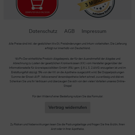
Datenschutz
AGB
Impressum
Alle Preise sind inkl. der gestzlichen MwSt. Preisänderungen und Irrtum vorbehalten. Die Lieferung
erfolgt nur innerhalb von Deutschland.
*AVP= Der einheitliche Produkt-Abgabepreis, der für den Ausnahmefall der Abgabe und
Abrechnung zu Lasten der gesetzlichen Krankenkassen (KK) vom Hersteller gegenüber der
Informationsstelle für Arzneispezialitäten GmbH (IFA) gem. § III 1, S. 2 AMG anzugeben ist und im
Erstattungsfall abzügl. 5% von der KK an die Apotheke ausgezahlt wird. Bei Doppelpackungen
Summe der Einzel-AVP. Volksversand Versandapotheke liefert schnell, zuverlässig und diskret.
Schenken Sie uns Ihr Vertrauen und überzeugen Sie sich von den vielen Vorteilen unseres Online-
Shops!
Für den Widerruf einer Bestellung nutzen Sie das Formular:
Vertrag widerrufen
Zu Risiken und Nebenwirkungen lesen Sie die Packungsbeilage und fragen Sie Ihre Ärztin, Ihren
Arzt oder in Ihrer Apotheke.