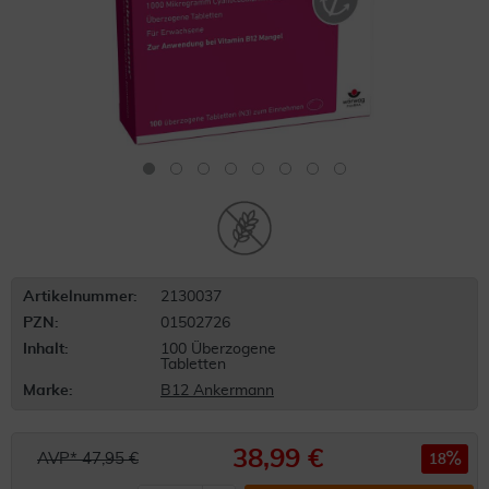
Artikelnummer:
2130037
PZN:
01502726
Inhalt:
100 Überzogene
Tabletten
Marke:
B12 Ankermann
38,99 €
AVP* 47,95 €
18