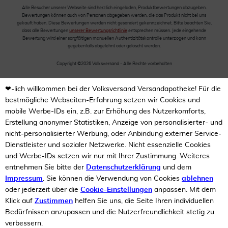
Alle Besucher unserer Webseite sind herzlich eingeladen, Produktbewertungen abzugeben.
Bewertungen können auch von Personen abgegeben werden, die das Produkt nicht bei uns
gekauft haben. Diese Bewertungen werden nicht gesondert gekennzeichnet. Bitte beachten Sie,
dass alle Bewertungen
unserer Bewertungsrichtlinie
entsprechen müssen. Jede eingehende
Bewertung wird einer sorgfältigen manuellen Authentizitätskontrolle unterzogen und kann
gegebenfalls abgelehnt oder gelöscht werden.
Copyright ©2026 Volksversand - Alle Rechte vorbehalten
❤-lich willkommen bei der Volksversand Versandapotheke! Für die
bestmögliche Webseiten-Erfahrung setzen wir Cookies und
mobile Werbe-IDs ein, z.B. zur Erhöhung des Nutzerkomforts,
Erstellung anonymer Statistiken, Anzeige von personalisierter- und
nicht-personalisierter Werbung, oder Anbindung externer Service-
Dienstleister und sozialer Netzwerke. Nicht essenzielle Cookies
und Werbe-IDs setzen wir nur mit Ihrer Zustimmung. Weiteres
entnehmen Sie bitte der
Datenschutzerklärung
und dem
Impressum
. Sie können die Verwendung von Cookies
ablehnen
oder jederzeit über die
Cookie-Einstellungen
anpassen. Mit dem
Klick auf
Zustimmen
helfen Sie uns, die Seite Ihren individuellen
Bedürfnissen anzupassen und die Nutzerfreundlichkeit stetig zu
verbessern.