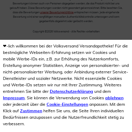
Bewertungen können auch von Personen abgegeben werden, die das Produkt nicht bei uns
gekauft haben. Diese Bewertungen werden nicht gesondert gekennzeichnet. Bitte beachten Sie,
dass alle Bewertungen
unserer Bewertungsrichtlinie
entsprechen müssen. Jede eingehende
Bewertung wird einer sorgfältigen manuellen Authentizitätskontrolle unterzogen und kann
gegebenfalls abgelehnt oder gelöscht werden.
Copyright ©2026 Volksversand - Alle Rechte vorbehalten
❤-lich willkommen bei der Volksversand Versandapotheke! Für die
bestmögliche Webseiten-Erfahrung setzen wir Cookies und
mobile Werbe-IDs ein, z.B. zur Erhöhung des Nutzerkomforts,
Erstellung anonymer Statistiken, Anzeige von personalisierter- und
nicht-personalisierter Werbung, oder Anbindung externer Service-
Dienstleister und sozialer Netzwerke. Nicht essenzielle Cookies
und Werbe-IDs setzen wir nur mit Ihrer Zustimmung. Weiteres
entnehmen Sie bitte der
Datenschutzerklärung
und dem
Impressum
. Sie können die Verwendung von Cookies
ablehnen
oder jederzeit über die
Cookie-Einstellungen
anpassen. Mit dem
Klick auf
Zustimmen
helfen Sie uns, die Seite Ihren individuellen
Bedürfnissen anzupassen und die Nutzerfreundlichkeit stetig zu
verbessern.