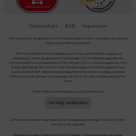
Datenschutz
AGB
Impressum
Alle Preise sind inkl. der gestzlichen MwSt. Preisänderungen und Irrtum vorbehalten. Die Lieferung
erfolgt nur innerhalb von Deutschland.
*AVP= Der einheitliche Produkt-Abgabepreis, der für den Ausnahmefall der Abgabe und
Abrechnung zu Lasten der gesetzlichen Krankenkassen (KK) vom Hersteller gegenüber der
Informationsstelle für Arzneispezialitäten GmbH (IFA) gem. § III 1, S. 2 AMG anzugeben ist und im
Erstattungsfall abzügl. 5% von der KK an die Apotheke ausgezahlt wird. Bei Doppelpackungen
Summe der Einzel-AVP. Volksversand Versandapotheke liefert schnell, zuverlässig und diskret.
Schenken Sie uns Ihr Vertrauen und überzeugen Sie sich von den vielen Vorteilen unseres Online-
Shops!
Für den Widerruf einer Bestellung nutzen Sie das Formular:
Vertrag widerrufen
Zu Risiken und Nebenwirkungen lesen Sie die Packungsbeilage und fragen Sie Ihre Ärztin, Ihren
Arzt oder in Ihrer Apotheke.
Alle Besucher unserer Webseite sind herzlich eingeladen, Produktbewertungen abzugeben.