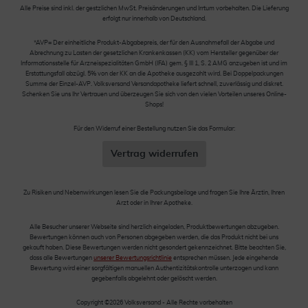
Alle Preise sind inkl. der gestzlichen MwSt. Preisänderungen und Irrtum vorbehalten. Die Lieferung
erfolgt nur innerhalb von Deutschland.
*AVP= Der einheitliche Produkt-Abgabepreis, der für den Ausnahmefall der Abgabe und
Abrechnung zu Lasten der gesetzlichen Krankenkassen (KK) vom Hersteller gegenüber der
Informationsstelle für Arzneispezialitäten GmbH (IFA) gem. § III 1, S. 2 AMG anzugeben ist und im
Erstattungsfall abzügl. 5% von der KK an die Apotheke ausgezahlt wird. Bei Doppelpackungen
Summe der Einzel-AVP. Volksversand Versandapotheke liefert schnell, zuverlässig und diskret.
Schenken Sie uns Ihr Vertrauen und überzeugen Sie sich von den vielen Vorteilen unseres Online-
Shops!
Für den Widerruf einer Bestellung nutzen Sie das Formular:
Vertrag widerrufen
Zu Risiken und Nebenwirkungen lesen Sie die Packungsbeilage und fragen Sie Ihre Ärztin, Ihren
Arzt oder in Ihrer Apotheke.
Alle Besucher unserer Webseite sind herzlich eingeladen, Produktbewertungen abzugeben.
Bewertungen können auch von Personen abgegeben werden, die das Produkt nicht bei uns
gekauft haben. Diese Bewertungen werden nicht gesondert gekennzeichnet. Bitte beachten Sie,
dass alle Bewertungen
unserer Bewertungsrichtlinie
entsprechen müssen. Jede eingehende
Bewertung wird einer sorgfältigen manuellen Authentizitätskontrolle unterzogen und kann
gegebenfalls abgelehnt oder gelöscht werden.
Copyright ©2026 Volksversand - Alle Rechte vorbehalten