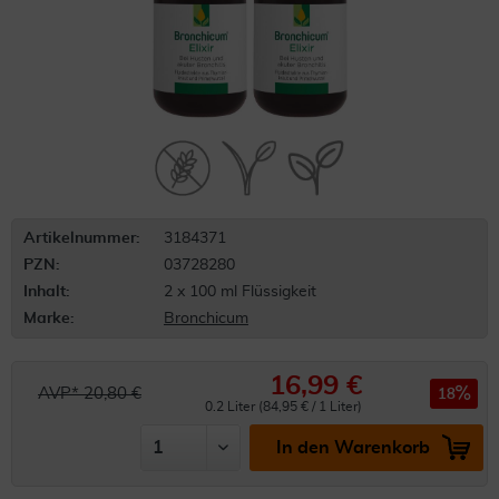
Artikelnummer:
3184371
PZN:
03728280
Inhalt:
2 x 100 ml Flüssigkeit
Marke:
Bronchicum
16,99 €
AVP* 20,80 €
18
0.2 Liter (84,95 € / 1 Liter)
In den Warenkorb