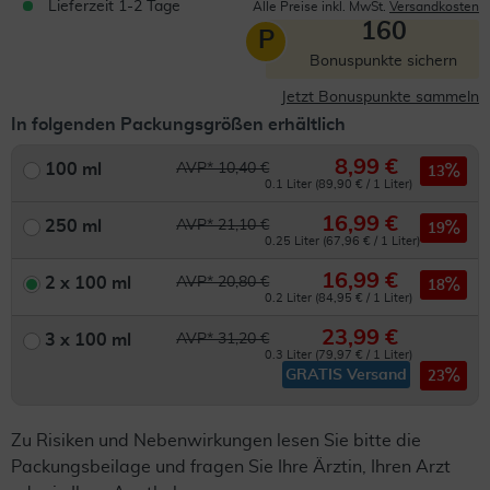
Lieferzeit 1-2 Tage
Alle Preise inkl. MwSt.
Versandkosten
160
P
Bonuspunkte sichern
Jetzt Bonuspunkte sammeln
In folgenden Packungsgrößen erhältlich
8,99 €
100 ml
AVP* 10,40 €
13
0.1 Liter (89,90 € / 1 Liter)
16,99 €
250 ml
AVP* 21,10 €
19
0.25 Liter (67,96 € / 1 Liter)
16,99 €
2 x 100 ml
AVP* 20,80 €
18
0.2 Liter (84,95 € / 1 Liter)
23,99 €
3 x 100 ml
AVP* 31,20 €
0.3 Liter (79,97 € / 1 Liter)
GRATIS Versand
23
Zu Risiken und Nebenwirkungen lesen Sie bitte die
Packungsbeilage und fragen Sie Ihre Ärztin, Ihren Arzt