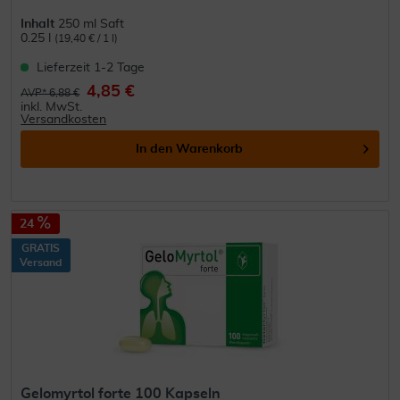
Inhalt
250 ml Saft
0.25 l
(19,40 € / 1 l)
Lieferzeit 1-2 Tage
4,85 €
AVP* 6,88 €
inkl. MwSt.
Versandkosten
In den
Warenkorb
24
GRATIS
Versand
Gelomyrtol forte 100 Kapseln