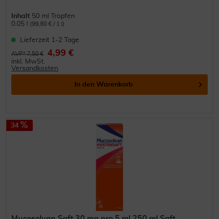
Inhalt
50 ml Tropfen
0.05 l
(99,80 € / 1 l)
Lieferzeit 1-2 Tage
4,99 €
AVP* 7,50 €
inkl. MwSt.
Versandkosten
In den
Warenkorb
34
Mucosolvan Saft 30 mg pro 5 ml 250 ml Saft