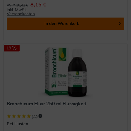
8,15 €
AVP* 10,42 €
inkl. MwSt.
Versandkosten
In den
Warenkorb
19
Bronchicum Elixir 250 ml Flüssigkeit
(
22
)
Bei Husten