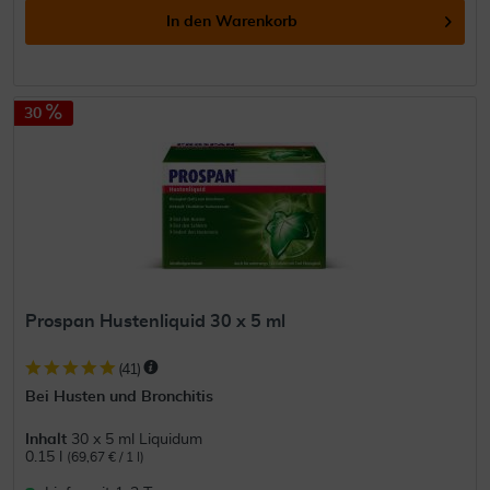
In den
Warenkorb
30
Prospan Hustenliquid 30 x 5 ml
(
41
)
Bei Husten und Bronchitis
Inhalt
30 x 5 ml Liquidum
0.15 l
(69,67 € / 1 l)