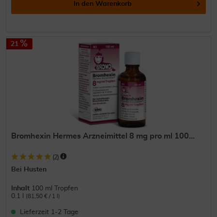
In den
Warenkorb
21
Bromhexin Hermes Arzneimittel 8 mg pro ml 100...
(
2
)
Bei Husten
Inhalt
100 ml Tropfen
0.1 l
(81,50 € / 1 l)
Lieferzeit 1-2 Tage