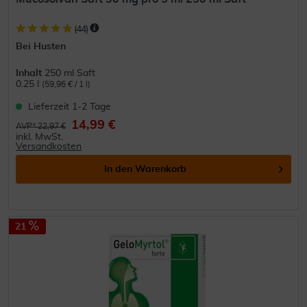
(
44
)
Bei Husten
Inhalt
250 ml Saft
0.25 l
(59,96 € / 1 l)
Lieferzeit 1-2 Tage
14,99 €
AVP* 22,97 €
inkl. MwSt.
Versandkosten
In den
Warenkorb
21