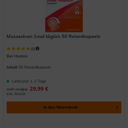
Mucosolvan 1mal täglich 50 Retardkapseln
(
5
)
Bei Husten
Inhalt
50 Retardkapseln
Lieferzeit 1-2 Tage
29,99 €
AVP* 44,98 €
inkl. MwSt.
In den
Warenkorb