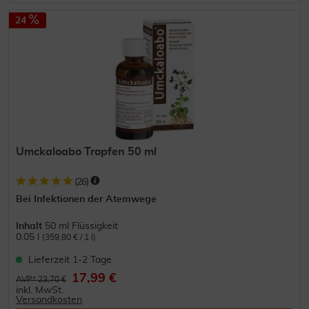
24
Umckaloabo Tropfen 50 ml
(
26
)
Bei Infektionen der Atemwege
Inhalt
50 ml Flüssigkeit
0.05 l
(359,80 € / 1 l)
Lieferzeit 1-2 Tage
17,99 €
AVP* 23,70 €
inkl. MwSt.
Versandkosten