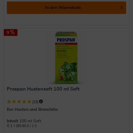
In den
Warenkorb
9
Prospan Hustensaft 100 ml Saft
(
33
)
Bei Husten und Bronchitis
Inhalt
100 ml Saft
0.1 l
(89,90 € / 1 l)