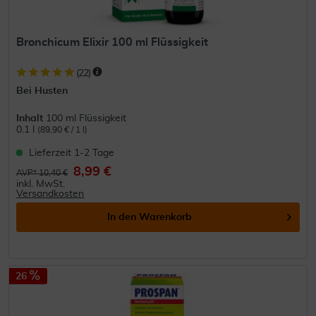
Bronchicum Elixir 100 ml Flüssigkeit
(
22
)
Bei Husten
Inhalt
100 ml Flüssigkeit
0.1 l
(89,90 € / 1 l)
Lieferzeit 1-2 Tage
8,99 €
AVP* 10,40 €
inkl. MwSt.
Versandkosten
In den
Warenkorb
26