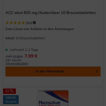
ACC akut 600 mg Hustenlöser 10 Brausetabletten
(
263
)
Zum Lösen von Schleim in den Atemwegen
Inhalt
10 Brausetabletten
Lieferzeit 1-2 Tage
7,99 €
AVP* 12,82 €
inkl. MwSt.
Versandkosten
In den
Warenkorb
33
GRATIS
Versand