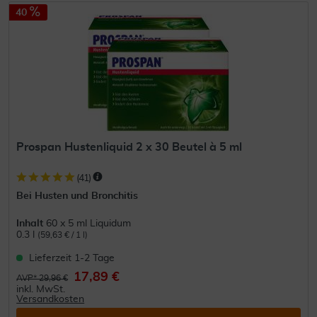
40
Prospan Hustenliquid 2 x 30 Beutel à 5 ml
(
41
)
Bei Husten und Bronchitis
Inhalt
60 x 5 ml Liquidum
0.3 l
(59,63 € / 1 l)
Lieferzeit 1-2 Tage
17,89 €
AVP* 29,96 €
inkl. MwSt.
Versandkosten