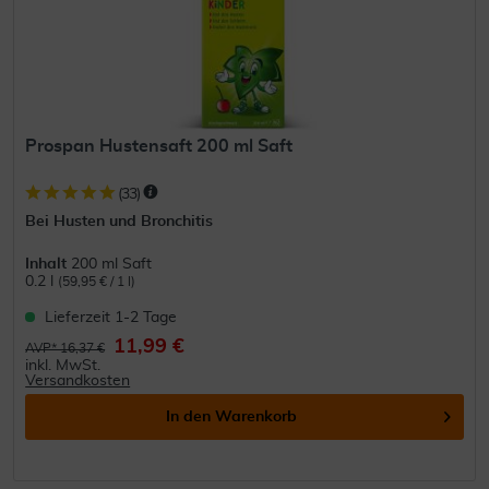
Prospan Hustensaft 200 ml Saft
(
33
)
Bei Husten und Bronchitis
Inhalt
200 ml Saft
0.2 l
(59,95 € / 1 l)
Lieferzeit 1-2 Tage
11,99 €
AVP* 16,37 €
inkl. MwSt.
Versandkosten
In den
Warenkorb