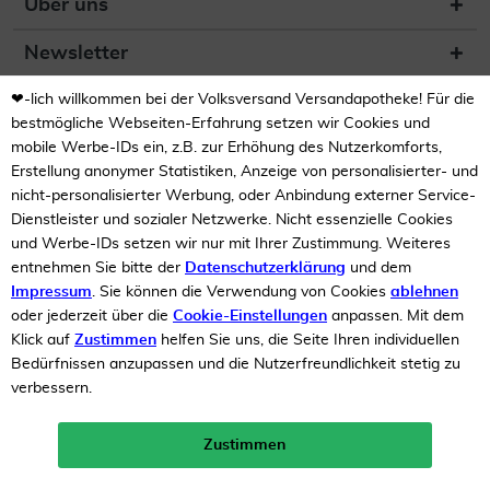
Über uns
Newsletter
❤-lich willkommen bei der Volksversand Versandapotheke! Für die
(DE) Zur Überprüfung der
Legalität dieser Website
bestmögliche Webseiten-Erfahrung setzen wir Cookies und
hier klicken
mobile Werbe-IDs ein, z.B. zur Erhöhung des Nutzerkomforts,
Erstellung anonymer Statistiken, Anzeige von personalisierter- und
nicht-personalisierter Werbung, oder Anbindung externer Service-
Dienstleister und sozialer Netzwerke. Nicht essenzielle Cookies
und Werbe-IDs setzen wir nur mit Ihrer Zustimmung. Weiteres
entnehmen Sie bitte der
Datenschutzerklärung
und dem
Impressum
. Sie können die Verwendung von Cookies
ablehnen
Unsere Auszeichnungen
oder jederzeit über die
Cookie-Einstellungen
anpassen. Mit dem
Klick auf
Zustimmen
helfen Sie uns, die Seite Ihren individuellen
Bedürfnissen anzupassen und die Nutzerfreundlichkeit stetig zu
verbessern.
Zustimmen
Neukunden-Rabatt ab 49€!
10%
mehr erfahren >