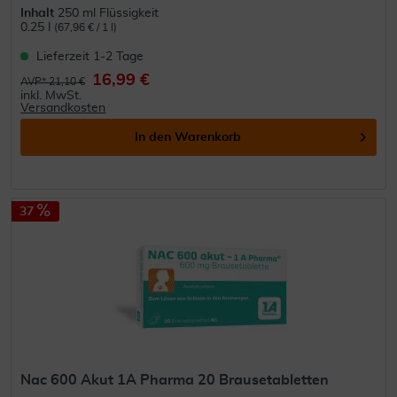
Inhalt
250 ml Flüssigkeit
0.25 l
(67,96 € / 1 l)
Lieferzeit 1-2 Tage
16,99 €
AVP* 21,10 €
inkl. MwSt.
Versandkosten
In den
Warenkorb
37
Nac 600 Akut 1A Pharma 20 Brausetabletten