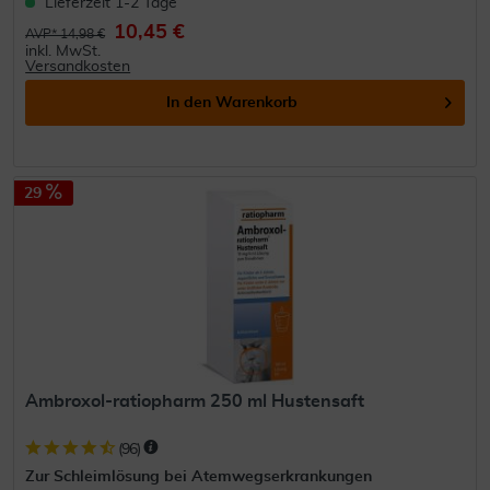
Lieferzeit 1-2 Tage
10,45 €
AVP* 14,98 €
inkl. MwSt.
Versandkosten
In den
Warenkorb
29
Ambroxol-ratiopharm 250 ml Hustensaft
(
96
)
Zur Schleimlösung bei Atemwegserkrankungen