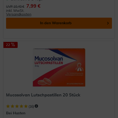
7,99 €
UVP 10,40 €
inkl. MwSt.
Versandkosten
In den
Warenkorb
22
Mucosolvan Lutschpastillen 20 Stück
(
16
)
Bei Husten