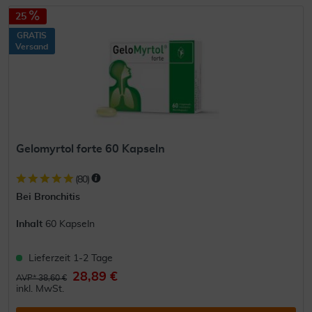
25
GRATIS
Versand
Gelomyrtol forte 60 Kapseln
(
80
)
Bei Bronchitis
Inhalt
60 Kapseln
Lieferzeit 1-2 Tage
28,89 €
AVP* 38,60 €
inkl. MwSt.