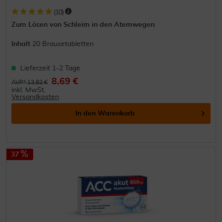
(
10
)
Zum Lösen von Schleim in den Atemwegen
Inhalt
20 Brausetabletten
Lieferzeit 1-2 Tage
8,69 €
AVP* 13,82 €
inkl. MwSt.
Versandkosten
In den
Warenkorb
37