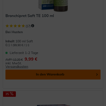
Bronchipret Saft TE 100 ml
(
17
)
Bei Husten
Inhalt
100 ml Saft
0.1 l
(99,90 € / 1 l)
Lieferzeit 1-2 Tage
9,99 €
AVP* 12,20 €
inkl. MwSt.
Versandkosten
In den
Warenkorb
35