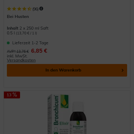
(
96
)
Bei Husten
Inhalt
2 x 250 ml Saft
0.5 l
(13,70 € / 1 l)
Lieferzeit 1-2 Tage
6,85 €
AVP* 13,76 €
inkl. MwSt.
Versandkosten
In den
Warenkorb
13