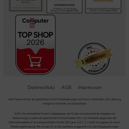
Datenschutz
AGB
Impressum
Alle Preise sind inkl. der gestzlichen MwSt. Preisänderungen und Irrtum vorbehalten. Die Lieferung
erfolgt nur innerhalb von Deutschland.
*AVP= Der einheitliche Produkt-Abgabepreis, der für den Ausnahmefall der Abgabe und
Abrechnung zu Lasten der gesetzlichen Krankenkassen (KK) vom Hersteller gegenüber der
Informationsstelle für Arzneispezialitäten GmbH (IFA) gem. § III 1, S. 2 AMG anzugeben ist und im
Erstattungsfall abzügl. 5% von der KK an die Apotheke ausgezahlt wird. Bei Doppelpackungen