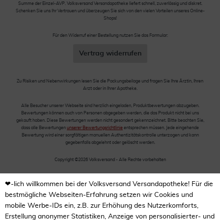
Summe der Einzel-AVP. Volksversand Versandapotheke liefert schnell, zuverlässig und diskret.
Schenken Sie uns Ihr Vertrauen und überzeugen Sie sich von den vielen Vorteilen unseres Online-
Shops!
Für den Widerruf einer Bestellung nutzen Sie das Formular:
Vertrag widerrufen
Zu Risiken und Nebenwirkungen lesen Sie die Packungsbeilage und fragen Sie Ihre Ärztin, Ihren
Arzt oder in Ihrer Apotheke.
Alle Besucher unserer Webseite sind herzlich eingeladen, Produktbewertungen abzugeben.
Bewertungen können auch von Personen abgegeben werden, die das Produkt nicht bei uns
gekauft haben. Diese Bewertungen werden nicht gesondert gekennzeichnet. Bitte beachten Sie,
dass alle Bewertungen
unserer Bewertungsrichtlinie
entsprechen müssen. Jede eingehende
Bewertung wird einer sorgfältigen manuellen Authentizitätskontrolle unterzogen und kann
gegebenfalls abgelehnt oder gelöscht werden.
Copyright ©2026 Volksversand - Alle Rechte vorbehalten
❤-lich willkommen bei der Volksversand Versandapotheke! Für die
bestmögliche Webseiten-Erfahrung setzen wir Cookies und
mobile Werbe-IDs ein, z.B. zur Erhöhung des Nutzerkomforts,
Erstellung anonymer Statistiken, Anzeige von personalisierter- und