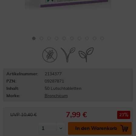
Artikelnummer:
2134377
PZN:
09287871
Inhalt:
50 Lutschtabletten
Marke:
Bronchicum
7,99 €
UVP 10,40 €
23
In den Warenkorb