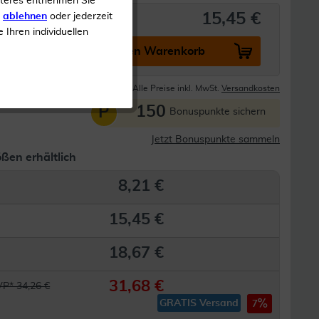
iteres entnehmen Sie
15,45 €
s
ablehnen
oder jederzeit
e Ihren individuellen
In den Warenkorb
Lieferzeit 1-3 Tage
Alle Preise inkl. MwSt.
Versandkosten
150
P
Bonuspunkte sichern
Jetzt Bonuspunkte sammeln
ßen erhältlich
8,21 €
15,45 €
18,67 €
31,68 €
P* 34,26 €
GRATIS Versand
7