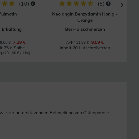
(
10
)
(
5
)
Pulmotin
Neo angin Benzydamin Honig -
Elm
Orange
i Erkältung
Bei Halsschmerzen
7,29 €
9,59 €
9,66 €
AVP* 11,89 €
lt
25 g Salbe
Inhalt
20 Lutschtabletten
kg
(291,60 € / 1 kg)
owie zur unterstützenden Behandlung von Osteoporose.