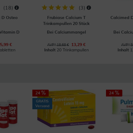
(
18
)
(
3
)
 D Osteo
Frubiase Calcium T
Calcimed D
Trinkampullen 20 Stück
 Vitamin D
Bei Calciummangel
Bei Calci
l
5,99 €
13,29 €
AVP* 18,68 €
AVP* 5
abletten
Inhalt
20 Trinkampullen
Inhalt
1
24
24
GRATIS
Versand