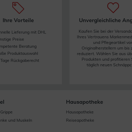
Ihre Vorteile
Unvergleichliche An
Kaufen Sie bei der Versand
hnelle Lieferung mit DHL
Ihres Vertrauens Markenme
nstige Preise
und Pflegeartikel vo
mpetente Beratung
Originalherstellern um bis
oße Produktauswahl
reduziert. Wählen Sie aus üb
Produkten und profitieren 
 Tage Rückgaberecht
täglich neuen Schnäppc
el
Hausapotheke
 Grippe
Hausapotheke
enke und Muskeln
Reiseapotheke