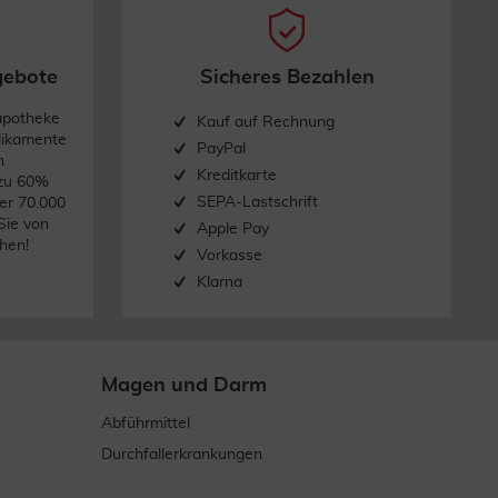
gebote
Sicheres Bezahlen
apotheke
Kauf auf Rechnung
dikamente
PayPal
n
Kreditkarte
 zu 60%
SEPA-Lastschrift
er 70.000
Sie von
Apple Pay
hen!
Vorkasse
Klarna
Magen und Darm
Abführmittel
Durchfallerkrankungen