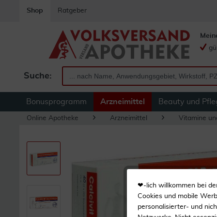
Shop
Ratgeber
Mein
gü
Suche:
Bonusprogramm
Arzneimittel
Beauty und Pfle
Online Apotheke
Arzneimittel
Vitamine un
❤-lich willkommen bei de
Cookies und mobile Werbe
personalisierter- und nic