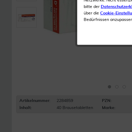
Netzwerke. Nicht essenzi
bitte der
Datenschutzerk
über die
Cookie-Einstell
Bedürfnissen anzupassen 
Artikelnummer:
2284859
PZN:
Inhalt:
40 Brausetabletten
Marke: