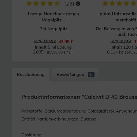
(
23
)
Loceryl Nagellack gegen
Ipalat Halspastille
Nagelpilz...
mentholfri
Bei Nagelpilz
Bei Reizungen von 
und Rach
42,99 €
1
AVP* 56,98 €
UVP 18,95 €
Inhalt
5 ml Lösung
Inhalt
120 Pas
0.005 l
0.114 kg
(8.598,00 € / 1 l)
(140,26
Beschreibung
Bewertungen
0
Produktinformationen "Calcivit D 40 Brause
Wirkstoffe: Calciumcarbonat und Colecalciferol. Anwend
Enthält Natriumverbindungen, Sucrose.
Dosierung: