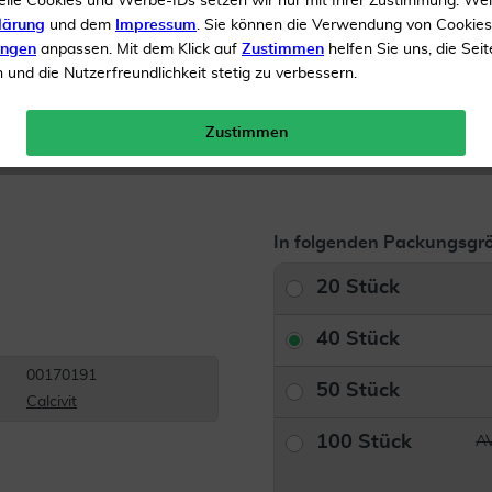
elle Cookies und Werbe-IDs setzen wir nur mit Ihrer Zustimmung. We
lärung
und dem
Impressum
. Sie können die Verwendung von Cookie
Inhalt
40 Brausetabletten
ungen
anpassen. Mit dem Klick auf
Zustimmen
helfen Sie uns, die Seit
und die Nutzerfreundlichkeit stetig zu verbessern.
Menge:
Zustimmen
Gratis Versand ab 19 €
In folgenden Packungsgrö
20 Stück
40 Stück
00170191
50 Stück
Calcivit
100 Stück
AV