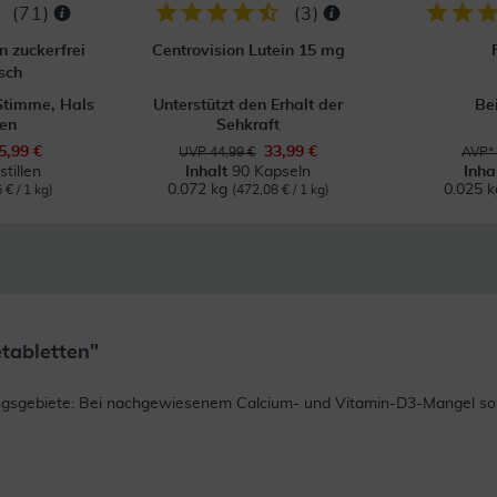
(
71
)
(
3
)
n zuckerfrei
Centrovision Lutein 15 mg
sch
Stimme, Hals
Unterstützt den Erhalt der
Be
en
Sehkraft
5,99 €
33,99 €
UVP 44,99 €
AVP* 
tillen
Inhalt
90 Kapseln
Inha
0.072 kg
0.025 
 € / 1 kg)
(472,08 € / 1 kg)
tabletten"
ungsgebiete: Bei nachgewiesenem Calcium- und Vitamin-D3-Mangel s