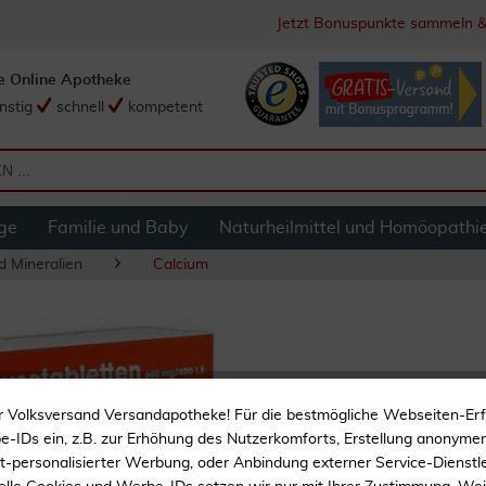
Jetzt Bonuspunkte sammeln &
e Online Apotheke
nstig
schnell
kompetent
ge
Familie und Baby
Naturheilmittel und Homöopathi
d Mineralien
Calcium
Calcivit D 40 Brau
r Volksversand Versandapotheke! Für die bestmögliche Webseiten-Er
-IDs ein, z.B. zur Erhöhung des Nutzerkomforts, Erstellung anonymer 
Bei Calcium und Vitami
ht-personalisierter Werbung, oder Anbindung externer Service-Dienstle