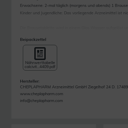
Erwachsene: 2-mal täglich (morgens und abends) 1 Brauset
Kinder und Jugendliche: Das vorliegende Arzneimittel ist n
Die Brausetablette wird in einem Glas Wasser aufgelöst u
Beipackzettel
Nährwerttabelle
calcivit...4409.pdf
Hersteller:
CHEPLAPHARM Arzneimittel GmbH Ziegelhof 24 D. 17489,
www.cheplapharm.com
info@cheplapharm.com