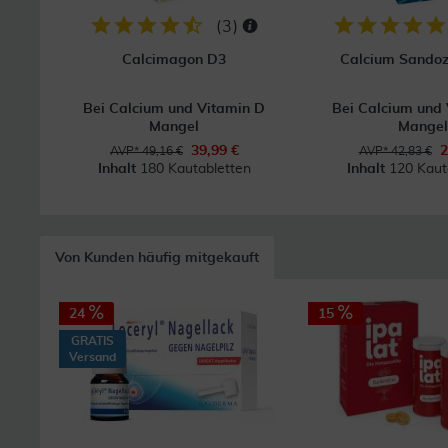
(
3
)
Calcimagon D3
Calcium Sandoz
Bei Calcium und Vitamin D
Bei Calcium und
Mangel
Mange
39,99 €
2
AVP* 49,16 €
AVP* 42,83 €
Inhalt
180 Kautabletten
Inhalt
120 Kaut
Von Kunden häufig mitgekauft
24
15
GRATIS
Versand