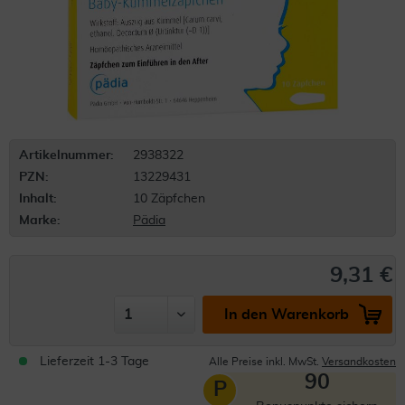
Artikelnummer:
2938322
PZN:
13229431
Inhalt:
10 Zäpfchen
Marke:
Pädia
9,31 €
In den Warenkorb
Lieferzeit 1-3 Tage
Alle Preise inkl. MwSt.
Versandkosten
90
P