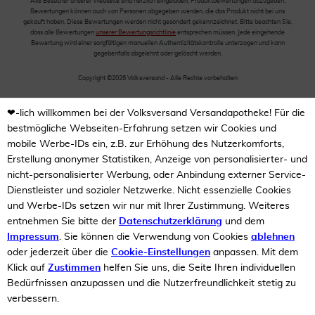
Alle Besucher unserer Webseite sind herzlich eingeladen, Produktbewertungen abzugeben.
Bewertungen können auch von Personen abgegeben werden, die das Produkt nicht bei uns
gekauft haben. Diese Bewertungen werden nicht gesondert gekennzeichnet. Bitte beachten Sie,
dass alle Bewertungen
unserer Bewertungsrichtlinie
entsprechen müssen. Jede eingehende
Bewertung wird einer sorgfältigen manuellen Authentizitätskontrolle unterzogen und kann
gegebenfalls abgelehnt oder gelöscht werden.
Copyright ©2026 Volksversand - Alle Rechte vorbehalten
❤-lich willkommen bei der Volksversand Versandapotheke! Für die
bestmögliche Webseiten-Erfahrung setzen wir Cookies und
mobile Werbe-IDs ein, z.B. zur Erhöhung des Nutzerkomforts,
Erstellung anonymer Statistiken, Anzeige von personalisierter- und
nicht-personalisierter Werbung, oder Anbindung externer Service-
Dienstleister und sozialer Netzwerke. Nicht essenzielle Cookies
und Werbe-IDs setzen wir nur mit Ihrer Zustimmung. Weiteres
entnehmen Sie bitte der
Datenschutzerklärung
und dem
Impressum
. Sie können die Verwendung von Cookies
ablehnen
oder jederzeit über die
Cookie-Einstellungen
anpassen. Mit dem
Klick auf
Zustimmen
helfen Sie uns, die Seite Ihren individuellen
Bedürfnissen anzupassen und die Nutzerfreundlichkeit stetig zu
verbessern.