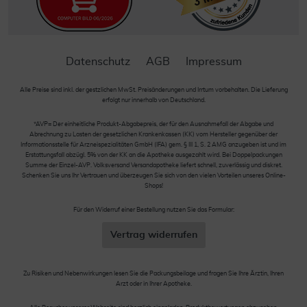
Datenschutz
AGB
Impressum
Alle Preise sind inkl. der gestzlichen MwSt. Preisänderungen und Irrtum vorbehalten. Die Lieferung
erfolgt nur innerhalb von Deutschland.
*AVP= Der einheitliche Produkt-Abgabepreis, der für den Ausnahmefall der Abgabe und
Abrechnung zu Lasten der gesetzlichen Krankenkassen (KK) vom Hersteller gegenüber der
Informationsstelle für Arzneispezialitäten GmbH (IFA) gem. § III 1, S. 2 AMG anzugeben ist und im
Erstattungsfall abzügl. 5% von der KK an die Apotheke ausgezahlt wird. Bei Doppelpackungen
Summe der Einzel-AVP. Volksversand Versandapotheke liefert schnell, zuverlässig und diskret.
Schenken Sie uns Ihr Vertrauen und überzeugen Sie sich von den vielen Vorteilen unseres Online-
Shops!
Für den Widerruf einer Bestellung nutzen Sie das Formular:
Vertrag widerrufen
Zu Risiken und Nebenwirkungen lesen Sie die Packungsbeilage und fragen Sie Ihre Ärztin, Ihren
Arzt oder in Ihrer Apotheke.