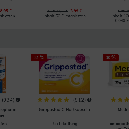
8,95 €
3,99 €
AVP* 13,11 €
UVP 16
abletten
Inhalt
50 Filmtabletten
Inhalt
10
0.049 
31
30
(
934
)
(
812
)
tiopharm
Grippostad C Hartkapseln
Medit
ne
pfen
Bei Erkältung
Homöopathi
bei Er