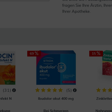
fragen Sie Ihre Ärztin, Ihre
Ihrer Apotheke.
69
15
(
31
)
(
5
)
nfekt N
Ibudolor akut 400 mg
Zinklett
ärkung
Bei Schmerzen
Nahrungs