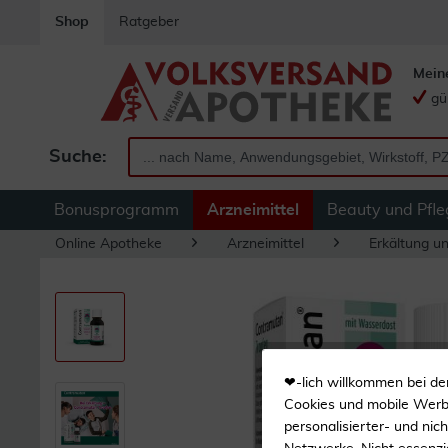
Shop
Ratgeber
Mein
gü
Suche:
Bonusprogramm
Arzneimittel
Beauty und Pfle
Online Apotheke
Arzneimittel
Erkältung u
❤-lich willkommen bei de
Cookies und mobile Werbe
personalisierter- und nic