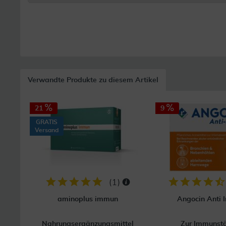
Verwandte Produkte zu diesem Artikel
21
9
GRATIS
Versand
(
1
)
aminoplus immun
Angocin Anti I
Nahrungsergänzungsmittel
Zur Immunst