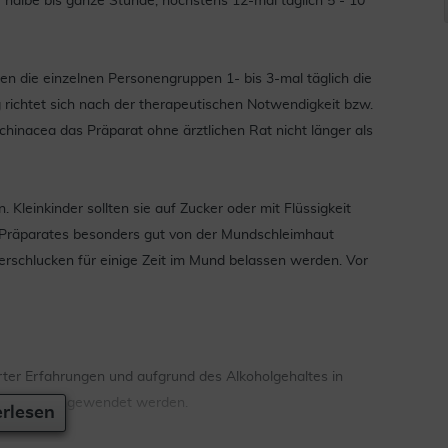
e halbe bis ganze Stunde, höchstens 12-mal täglich 5 - 10
 die einzelnen Personengruppen 1- bis 3-mal täglich die
ichtet sich nach der therapeutischen Notwendigkeit bzw.
hinacea das Präparat ohne ärztlichen Rat nicht länger als
leinkinder sollten sie auf Zucker oder mit Flüssigkeit
 Präparates besonders gut von der Mundschleimhaut
rschlucken für einige Zeit im Mund belassen werden. Vor
rter Erfahrungen und aufgrund des Alkoholgehaltes in
 dem Arzt angewendet werden.
rlesen