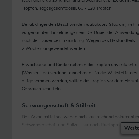
Jugendliche ab 13 Jahren und Erwachsene: Einzeldosis: All
Tropfen, Tagesgesamtdosis: 60 - 120 Tropfen
Bei abklingenden Beschwerden (subakutes Stadium) nehmen
vorgenannten Einzelmengen ein.Die Dauer der Anwendung r
nach der Dauer der Erkrankung. Wegen des Bestandteils Ec
2 Wochen angewendet werden.
Erwachsene und Kinder nehmen die Tropfen unverdünnt ein. K
(Wasser, Tee) verdünnt einnehmen. Da die Wirkstoffe des
aufgenommen werden, sollten die Tropfen vor dem Herunte
Gebrauch schütteln.
Schwangerschaft & Stillzeit
Das Arzneimittel soll wegen nicht ausreichend dokumentie
Schwangerschaft und Stillzeit nur nach Rücksprache mit
Weite