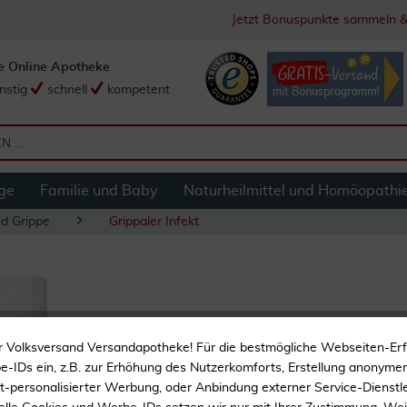
Jetzt Bonuspunkte sammeln &
e Online Apotheke
nstig
schnell
kompetent
ge
Familie und Baby
Naturheilmittel und Homöopathi
nd Grippe
Grippaler Infekt
Contramutan Trop
r Volksversand Versandapotheke! Für die bestmögliche Webseiten-Er
-IDs ein, z.B. zur Erhöhung des Nutzerkomforts, Erstellung anonymer 
Homöopathisches Arznei
ht-personalisierter Werbung, oder Anbindung externer Service-Dienstle