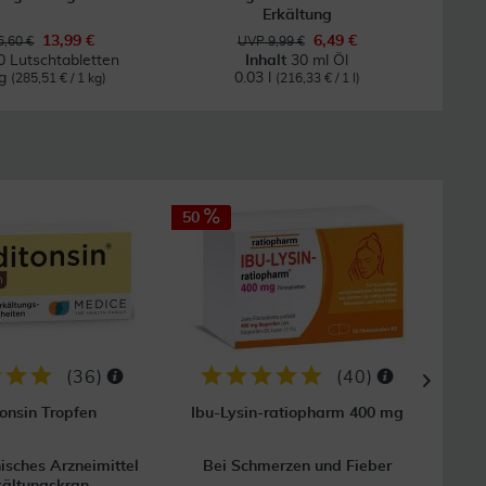
Erkältung
13,99 €
6,49 €
,60 €
UVP 9,99 €
0 Lutschtabletten
Inhalt
30 ml Öl
kg
0.03 l
(285,51 € / 1 kg)
(216,33 € / 1 l)
50
50
(
36
)
(
40
)
onsin Tropfen
Ibu-Lysin-ratiopharm 400 mg
Par
sches Arzneimittel
Bei Schmerzen und Fieber
B
kältungskran...