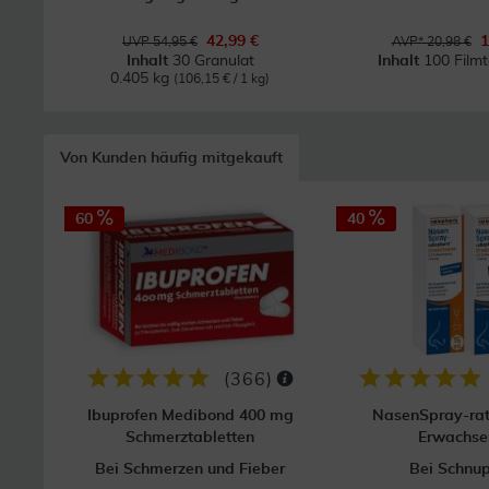
42,99 €
1
UVP 54,95 €
AVP* 20,98 €
Inhalt
30 Granulat
Inhalt
100 Filmt
0.405 kg
(106,15 € / 1 kg)
Von Kunden häufig mitgekauft
60
40
(
366
)
Ibuprofen Medibond 400 mg
NasenSpray-ra
Schmerztabletten
Erwachse
Bei Schmerzen und Fieber
Bei Schnu