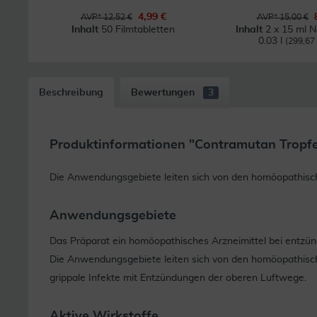
4,99 €
AVP* 12,52 €
AVP* 15,00 €
Inhalt
50 Filmtabletten
Inhalt
2 x 15 ml 
0.03 l
(299,67 €
Beschreibung
Bewertungen
3
Produktinformationen "Contramutan Tropfe
Die Anwendungsgebiete leiten sich von den homöopathische
Anwendungsgebiete
Das Präparat ein homöopathisches Arzneimittel bei entzü
Die Anwendungsgebiete leiten sich von den homöopathische
grippale Infekte mit Entzündungen der oberen Luftwege.
Aktive Wirkstoffe