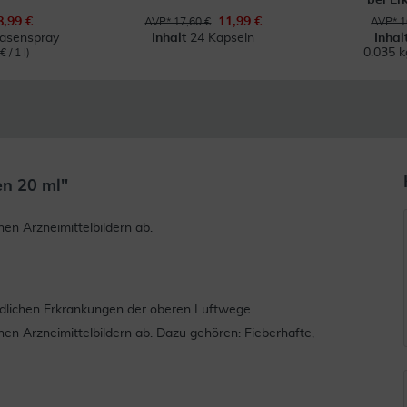
8,99 €
11,99 €
AVP* 17,60 €
AVP* 1
Nasenspray
Inhalt
24 Kapseln
Inhal
0.035 
 / 1 l)
n 20 ml"
n Arzneimittelbildern ab.
ndlichen Erkrankungen der oberen Luftwege.
n Arzneimittelbildern ab. Dazu gehören: Fieberhafte,