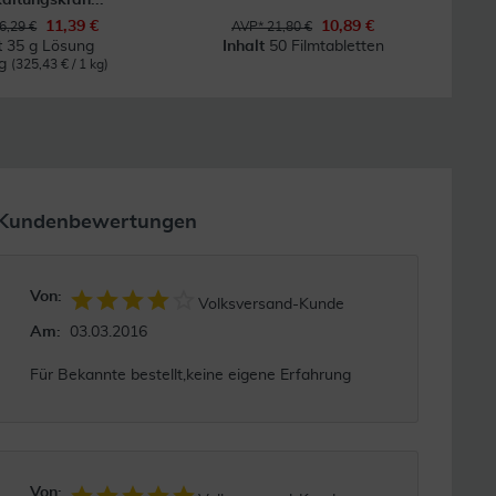
11,39 €
10,89 €
6,29 €
AVP* 21,80 €
t
35 g Lösung
Inhalt
50 Filmtabletten
kg
(325,43 € / 1 kg)
Kundenbewertungen
Von:
Volksversand-Kunde
Am:
03.03.2016
Für Bekannte bestellt,keine eigene Erfahrung
Von: