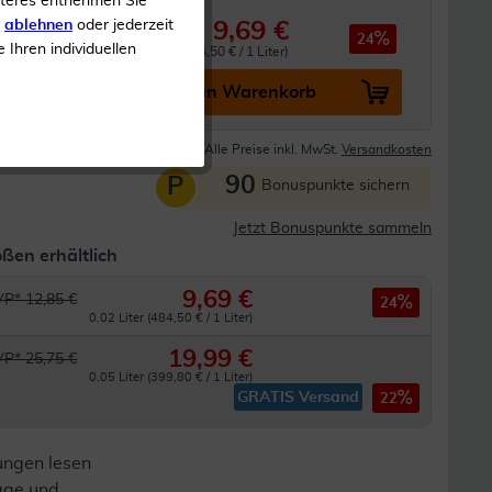
iteres entnehmen Sie
s
ablehnen
oder jederzeit
9,69 €
 12,85 €
24
e Ihren individuellen
0.02 Liter (484,50 € / 1 Liter)
In den Warenkorb
Lieferzeit 1-2 Tage
Alle Preise inkl. MwSt.
Versandkosten
90
P
Bonuspunkte sichern
Jetzt Bonuspunkte sammeln
ßen erhältlich
9,69 €
P* 12,85 €
24
0.02 Liter (484,50 € / 1 Liter)
19,99 €
P* 25,75 €
0.05 Liter (399,80 € / 1 Liter)
GRATIS Versand
22
ungen lesen
lage und