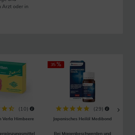
n Arzt oder in
35
30
(
10
)
(
29
)
en Verla Himbeere
Japanisches Heilöl Medibond
ergänzungsmittel
Bei Magenbeschwerden und
Hom