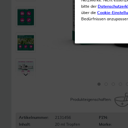
Netzwerke. Nicht essenzi
bitte der
Datenschutzerk
über die
Cookie-Einstell
Bedürfnissen anzupassen 
Produkteigenschaften:
Artikelnummer:
2131456
PZN:
Inhalt:
20 ml Tropfen
Marke: