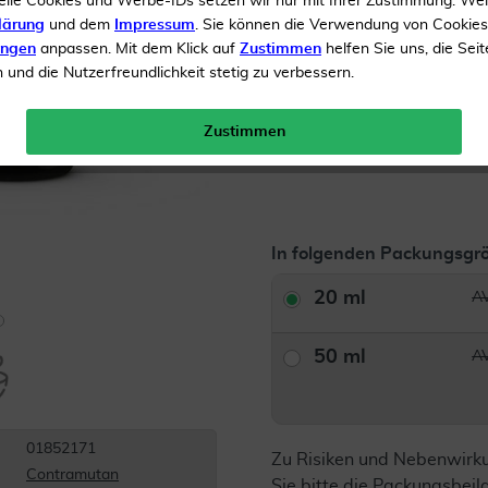
elle Cookies und Werbe-IDs setzen wir nur mit Ihrer Zustimmung. We
Inhalt
20 ml Tropfen
lärung
und dem
Impressum
. Sie können die Verwendung von Cookie
AVP*
ungen
anpassen. Mit dem Klick auf
Zustimmen
helfen Sie uns, die Seit
und die Nutzerfreundlichkeit stetig zu verbessern.
Menge:
Zustimmen
Gratis Versand ab 19 €
In folgenden Packungsgrö
20 ml
AV
50 ml
AV
01852171
Zu Risiken und Nebenwirk
Contramutan
Sie bitte die Packungsbei