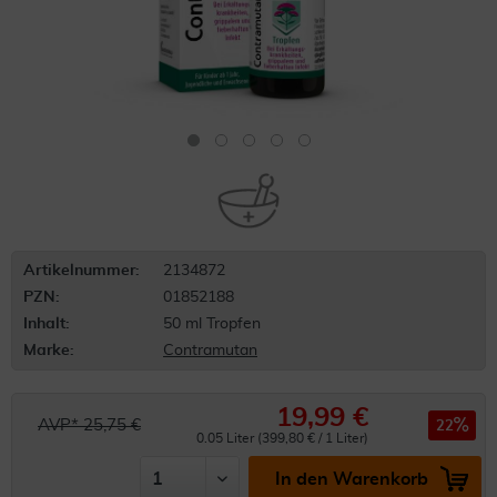
Artikelnummer:
2134872
PZN:
01852188
Inhalt:
50 ml Tropfen
Marke:
Contramutan
19,99 €
AVP* 25,75 €
22
0.05 Liter (399,80 € / 1 Liter)
In den Warenkorb