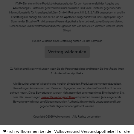
*AVP= Der einheitliche Produkt-Abgabepreis, der für den Ausnahmefall der Abgabe und
Abrechnung zu Lasten der gesetzlichen Krankenkassen (KK) vom Hersteller gegenüber der
Informationsstelle für Arzneispezialitäten GmbH (IFA) gem. § III 1, S. 2 AMG anzugeben ist und im
Erstattungsfall abzügl. 5% von der KK an die Apotheke ausgezahlt wird. Bei Doppelpackungen
Summe der Einzel-AVP. Volksversand Versandapotheke liefert schnell, zuverlässig und diskret.
Schenken Sie uns Ihr Vertrauen und überzeugen Sie sich von den vielen Vorteilen unseres Online-
Shops!
Für den Widerruf einer Bestellung nutzen Sie das Formular:
Vertrag widerrufen
Zu Risiken und Nebenwirkungen lesen Sie die Packungsbeilage und fragen Sie Ihre Ärztin, Ihren
Arzt oder in Ihrer Apotheke.
Alle Besucher unserer Webseite sind herzlich eingeladen, Produktbewertungen abzugeben.
Bewertungen können auch von Personen abgegeben werden, die das Produkt nicht bei uns
gekauft haben. Diese Bewertungen werden nicht gesondert gekennzeichnet. Bitte beachten Sie,
dass alle Bewertungen
unserer Bewertungsrichtlinie
entsprechen müssen. Jede eingehende
Bewertung wird einer sorgfältigen manuellen Authentizitätskontrolle unterzogen und kann
gegebenfalls abgelehnt oder gelöscht werden.
Copyright ©2026 Volksversand - Alle Rechte vorbehalten
❤-lich willkommen bei der Volksversand Versandapotheke! Für die