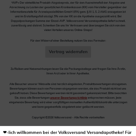
*AVP= Der einheitliche Produkt-Abgabepreis, der für den Ausnahmefall der Abgabe und
Abrechnung zu Lasten der gesetzlichen Krankenkassen (KK) vom Hersteller gegenüber der
Informationsstelle für Arzneispezialitäten GmbH (IFA) gem. § III 1, S. 2 AMG anzugeben ist
und im Erstattungsfall abzügl. 5% von der KK an die Apotheke ausgezahlt wird. Bei
Doppelpackungen Summe der Einzel-AVP. Volksversand Versandapotheke liefert schnell,
zuverlässig und diskret. Schenken Sie uns Ihr Vertrauen und überzeugen Sie sich von den
vielen Vorteilen unseres Online-Shops!
Für den Widerruf einer Bestellung nutzen Sie das Formular:
Vertrag widerrufen
Zu Risiken und Nebenwirkungen lesen Sie die Packungsbeilage und fragen Sie Ihre Ärztin,
Ihren Arzt oder in Ihrer Apotheke.
Alle Besucher unserer Webseite sind herzlich eingeladen, Produktbewertungen abzugeben.
Bewertungen können auch von Personen abgegeben werden, die das Produkt nicht bei uns
gekauft haben. Diese Bewertungen werden nicht gesondert gekennzeichnet. Bitte beachten
Sie, dass alle Bewertungen
unserer Bewertungsrichtlinie
entsprechen müssen. Jede
eingehende Bewertung wird einer sorgfältigen manuellen Authentizitätskontrolle unterzogen
und kann gegebenfalls abgelehnt oder gelöscht werden.
Copyright ©2026 Volksversand - Alle Rechte vorbehalten
❤-lich willkommen bei der Volksversand Versandapotheke! Für