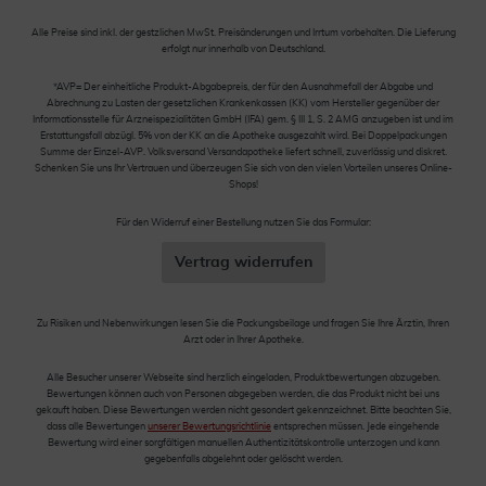
Alle Preise sind inkl. der gestzlichen MwSt. Preisänderungen und Irrtum vorbehalten. Die Lieferung
erfolgt nur innerhalb von Deutschland.
*AVP= Der einheitliche Produkt-Abgabepreis, der für den Ausnahmefall der Abgabe und
Abrechnung zu Lasten der gesetzlichen Krankenkassen (KK) vom Hersteller gegenüber der
Informationsstelle für Arzneispezialitäten GmbH (IFA) gem. § III 1, S. 2 AMG anzugeben ist und im
Erstattungsfall abzügl. 5% von der KK an die Apotheke ausgezahlt wird. Bei Doppelpackungen
Summe der Einzel-AVP. Volksversand Versandapotheke liefert schnell, zuverlässig und diskret.
Schenken Sie uns Ihr Vertrauen und überzeugen Sie sich von den vielen Vorteilen unseres Online-
Shops!
Für den Widerruf einer Bestellung nutzen Sie das Formular:
Vertrag widerrufen
Zu Risiken und Nebenwirkungen lesen Sie die Packungsbeilage und fragen Sie Ihre Ärztin, Ihren
Arzt oder in Ihrer Apotheke.
Alle Besucher unserer Webseite sind herzlich eingeladen, Produktbewertungen abzugeben.
Bewertungen können auch von Personen abgegeben werden, die das Produkt nicht bei uns
gekauft haben. Diese Bewertungen werden nicht gesondert gekennzeichnet. Bitte beachten Sie,
dass alle Bewertungen
unserer Bewertungsrichtlinie
entsprechen müssen. Jede eingehende
Bewertung wird einer sorgfältigen manuellen Authentizitätskontrolle unterzogen und kann
gegebenfalls abgelehnt oder gelöscht werden.