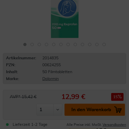
Artikelnummer:
2014835
PZN:
00624255
Inhalt:
50 Filmtabletten
Marke:
Dolormin
12,99 €
AVP* 15,42 €
15
In den Warenkorb
Lieferzeit 1-2 Tage
Alle Preise inkl. MwSt.
Versandkosten