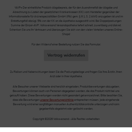
*AVP= Der einheitliche Produkt-Abgabepreis, der für den Ausnahmefall der Abgabe und
Abrechnung zu Lasten der gesetzlichen Krankenkassen (KK) vom Hersteller gegenüber der
Informationsstelle für Arzneispezialitäten GmbH (IFA) gem. § III 1, S. 2 AMG anzugeben ist und im
Erstattungsfall abzügl. 5% von der KK an die Apotheke ausgezahlt wird. Bei Doppelpackungen
Summe der Einzel-AVP. Volksversand Versandapotheke liefert schnell, zuverlässig und diskret.
Schenken Sie uns Ihr Vertrauen und überzeugen Sie sich von den vielen Vorteilen unseres Online-
Shops!
Für den Widerruf einer Bestellung nutzen Sie das Formular:
Vertrag widerrufen
Zu Risiken und Nebenwirkungen lesen Sie die Packungsbeilage und fragen Sie Ihre Ärztin, Ihren
Arzt oder in Ihrer Apotheke.
Alle Besucher unserer Webseite sind herzlich eingeladen, Produktbewertungen abzugeben.
Bewertungen können auch von Personen abgegeben werden, die das Produkt nicht bei uns
gekauft haben. Diese Bewertungen werden nicht gesondert gekennzeichnet. Bitte beachten Sie,
dass alle Bewertungen
unserer Bewertungsrichtlinie
entsprechen müssen. Jede eingehende
Bewertung wird einer sorgfältigen manuellen Authentizitätskontrolle unterzogen und kann
gegebenfalls abgelehnt oder gelöscht werden.
Copyright ©2026 Volksversand - Alle Rechte vorbehalten