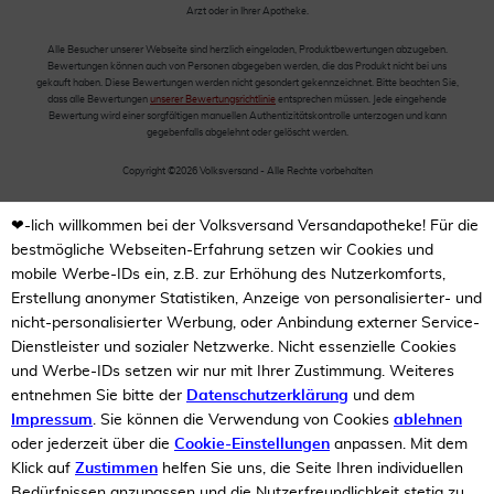
Arzt oder in Ihrer Apotheke.
Alle Besucher unserer Webseite sind herzlich eingeladen, Produktbewertungen abzugeben.
Bewertungen können auch von Personen abgegeben werden, die das Produkt nicht bei uns
gekauft haben. Diese Bewertungen werden nicht gesondert gekennzeichnet. Bitte beachten Sie,
dass alle Bewertungen
unserer Bewertungsrichtlinie
entsprechen müssen. Jede eingehende
Bewertung wird einer sorgfältigen manuellen Authentizitätskontrolle unterzogen und kann
gegebenfalls abgelehnt oder gelöscht werden.
Copyright ©2026 Volksversand - Alle Rechte vorbehalten
❤-lich willkommen bei der Volksversand Versandapotheke! Für die
bestmögliche Webseiten-Erfahrung setzen wir Cookies und
mobile Werbe-IDs ein, z.B. zur Erhöhung des Nutzerkomforts,
Erstellung anonymer Statistiken, Anzeige von personalisierter- und
nicht-personalisierter Werbung, oder Anbindung externer Service-
Dienstleister und sozialer Netzwerke. Nicht essenzielle Cookies
und Werbe-IDs setzen wir nur mit Ihrer Zustimmung. Weiteres
entnehmen Sie bitte der
Datenschutzerklärung
und dem
Impressum
. Sie können die Verwendung von Cookies
ablehnen
oder jederzeit über die
Cookie-Einstellungen
anpassen. Mit dem
Klick auf
Zustimmen
helfen Sie uns, die Seite Ihren individuellen
Bedürfnissen anzupassen und die Nutzerfreundlichkeit stetig zu