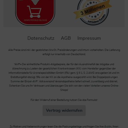
Datenschutz
AGB
Impressum
Alle Preise sind inkl. der gestzlichen MwSt. Preisänderungen und Irrtum vorbehalten. Die Lieferung
erfolgt nur innerhalb von Deutschland.
*AVP= Der einheitliche Produkt-Abgabepreis, der für den Ausnahmefall der Abgabe und
Abrechnung zu Lasten der gesetzlichen Krankenkassen (KK) vom Hersteller gegenüber der
Informationsstelle für Arzneispezialitäten GmbH (IFA) gem. § III 1, S. 2 AMG anzugeben ist und im
Erstattungsfall abzügl. 5% von der KK an die Apotheke ausgezahlt wird. Bei Doppelpackungen
Summe der Einzel-AVP. Volksversand Versandapotheke liefert schnell, zuverlässig und diskret.
Schenken Sie uns Ihr Vertrauen und überzeugen Sie sich von den vielen Vorteilen unseres Online-
Shops!
Für den Widerruf einer Bestellung nutzen Sie das Formular:
Vertrag widerrufen
Zu Risiken und Nebenwirkungen lesen Sie die Packungsbeilage und fragen Sie Ihre Ärztin, Ihren