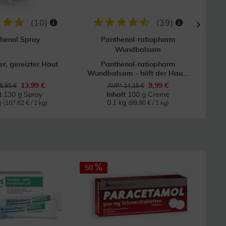
(
10
)
(
39
)
henol Spray
Panthenol-ratiopharm
Pant
Wundbalsam
r, gereizter Haut
Panthenol-ratiopharm
Be
Wundbalsam - hilft der Hau...
13,99 €
9,99 €
6,95 €
AVP* 14,18 €
lt
130 g Spray
Inhalt
100 g Creme
g
0.1 kg
(107,62 € / 1 kg)
(99,90 € / 1 kg)
50
22