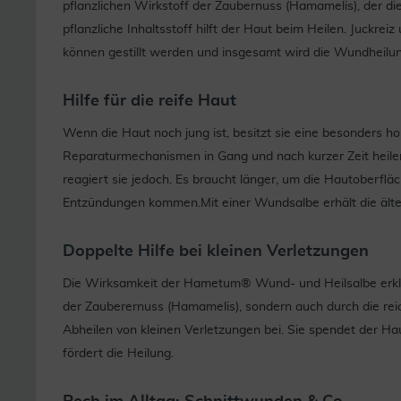
pflanzlichen Wirkstoff der Zaubernuss (Hamamelis), der die
pflanzliche Inhaltsstoff hilft der Haut beim Heilen. Juck
können gestillt werden und insgesamt wird die Wundheilun
Hilfe für die reife Haut
Wenn die Haut noch jung ist, besitzt sie eine besonders h
Reparaturmechanismen in Gang und nach kurzer Zeit heilen
reagiert sie jedoch. Es braucht länger, um die Hautoberflä
Entzündungen kommen.Mit einer Wundsalbe erhält die älter
Doppelte Hilfe bei kleinen Verletzungen
Die Wirksamkeit der Hametum® Wund- und Heilsalbe erklärt
der Zauberernuss (Hamamelis), sondern auch durch die rei
Abheilen von kleinen Verletzungen bei. Sie spendet der Hau
fördert die Heilung.