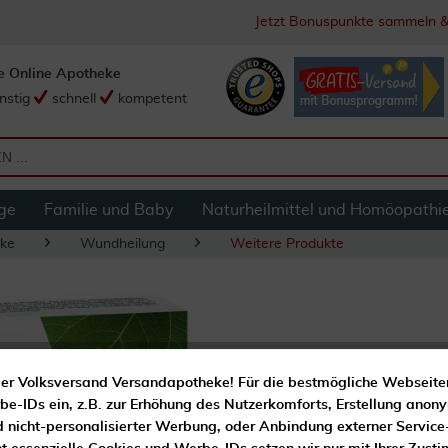
Jetzt Bonuspunkte sammeln &
e Online Apotheke
nstig
schnell
kompetent
ge
Familie und Baby
Naturheilmittel und Homöopathi
ke
Wundheilung
Weitere Produkte
Hametum Wund- un
er Volksversand Versandapotheke! Für die bestmögliche Webseite
e-IDs ein, z.B. zur Erhöhung des Nutzerkomforts, Erstellung anony
Unterstützt die Wundhei
d nicht-personalisierter Werbung, oder Anbindung externer Service
Mit Hamamelisblätter Ex