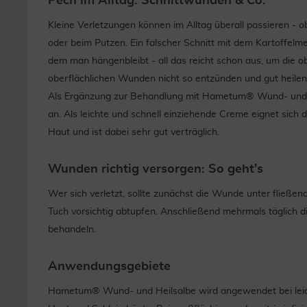
Pech im Alltag: Schnittwunden & Co.
Kleine Verletzungen können im Alltag überall passieren -
oder beim Putzen. Ein falscher Schnitt mit dem Kartoffe
dem man hängenbleibt - all das reicht schon aus, um die ob
oberflächlichen Wunden nicht so entzünden und gut heilen
Als Ergänzung zur Behandlung mit Hametum® Wund- und H
an. Als leichte und schnell einziehende Creme eignet sich
Haut und ist dabei sehr gut verträglich.
Wunden richtig versorgen: So geht's
Wer sich verletzt, sollte zunächst die Wunde unter fließ
Tuch vorsichtig abtupfen. Anschließend mehrmals täglich
behandeln.
Anwendungsgebiete
Hametum® Wund- und Heilsalbe wird angewendet bei leich