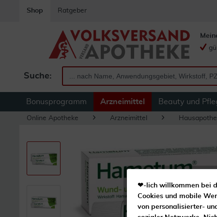
Shop
Ratgeber
Mein
gü
Suche:
Bonusprogramm
Arzneimittel
Beauty und Pfle
Online Apotheke
Arzneimittel
Hausapothe
❤-lich willkommen bei d
Cookies und mobile Werb
von personalisierter- un