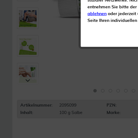
sozialer Netzwerke. Nic
entnehmen Sie bitte der
ablehnen
oder jederzeit
Seite Ihren individuelle
Artikelnummer:
2095099
PZN:
Inhalt:
100 g Salbe
Marke: