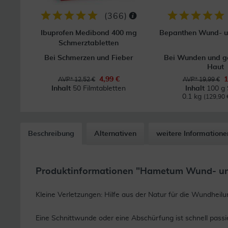
(
366
)
Ibuprofen Medibond 400 mg
Bepanthen Wund- u
Schmerztabletten
Bei Schmerzen und Fieber
Bei Wunden und g
Haut
4,99 €
1
AVP* 12,52 €
AVP* 19,99 €
Inhalt
50 Filmtabletten
Inhalt
100 g 
0.1 kg
(129,90 €
Beschreibung
Alternativen
weitere Informatione
Produktinformationen "Hametum Wund- und
Kleine Verletzungen: Hilfe aus der Natur für die Wundheilu
Eine Schnittwunde oder eine Abschürfung ist schnell pas