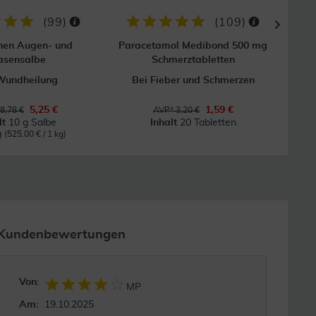
(
99
)
(
109
)
hen Augen- und
Paracetamol Medibond 500 mg
asensalbe
Schmerztabletten
Wundheilung
Bei Fieber und Schmerzen
E
5,25 €
1,59 €
8,78 €
AVP* 3,20 €
lt
10 g Salbe
Inhalt
20 Tabletten
g
(525,00 € / 1 kg)
Kundenbewertungen
Von:
MP
Am:
19.10.2025