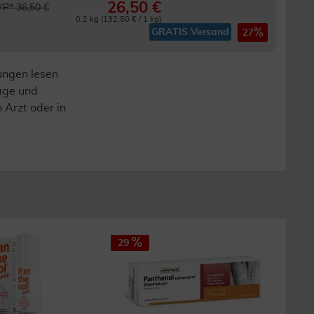
26,50 €
P* 36,50 €
0.2 kg (132,50 € / 1 kg)
GRATIS Versand
27
ungen lesen
lage und
n Arzt oder in
29
21