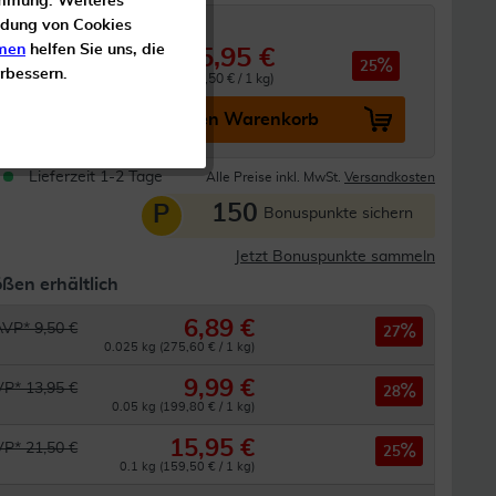
timmung. Weiteres
ndung von Cookies
men
helfen Sie uns, die
15,95 €
 21,50 €
25
erbessern.
0.1 kg (159,50 € / 1 kg)
In den Warenkorb
Lieferzeit 1-2 Tage
Alle Preise inkl. MwSt.
Versandkosten
150
P
Bonuspunkte sichern
Jetzt Bonuspunkte sammeln
ßen erhältlich
6,89 €
AVP* 9,50 €
27
0.025 kg (275,60 € / 1 kg)
9,99 €
P* 13,95 €
28
0.05 kg (199,80 € / 1 kg)
15,95 €
P* 21,50 €
25
0.1 kg (159,50 € / 1 kg)