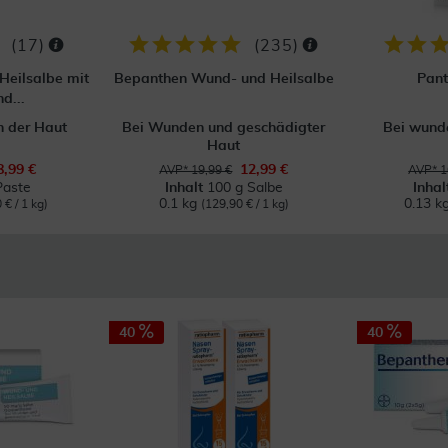
(
17
)
(
235
)
Heilsalbe mit
Bepanthen Wund- und Heilsalbe
Pant
d...
n der Haut
Bei Wunden und geschädigter
Bei wunde
Haut
8,99 €
12,99 €
AVP* 19,99 €
AVP* 1
Paste
Inhalt
100 g Salbe
Inha
0.1 kg
0.13 k
 € / 1 kg)
(129,90 € / 1 kg)
40
40