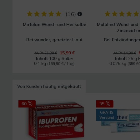
(
16
)
Mirfulan Wund- und Heilsalbe
Multilind Wund-und 
Zinkoxid un
Bei wunder, gereizter Haut
Bei Entzündunge
15,99 €
AVP* 21,29 €
AVP* 14,99 €
Inhalt
100 g Salbe
Inhalt
25 g 
0.1 kg
0.025 kg
(159,90 € / 1 kg)
(359,60
Von Kunden häufig mitgekauft
60
35
GRATIS
Versand