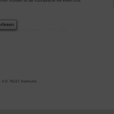
zierten Wunden ist die Rücksprache mit einem Arzt
rlesen
isblättern und -zweigen (1 : 1,12 - 2,08),
onooleat-Glycerolmonostearat-L-(+)-6-O-Palmitoylas-
25); Natriumedetat (Ph. Eur.); Glycerol(mono/di/tri)
n; Mikrokristalline Kohlenwasserstoffe (C40-C60);
chs (enthält Butylhydroxytoluol).
4 D. 76227, Karlsruhe
is:
n auf die betreffenden Hautbezirke aufgetragen.