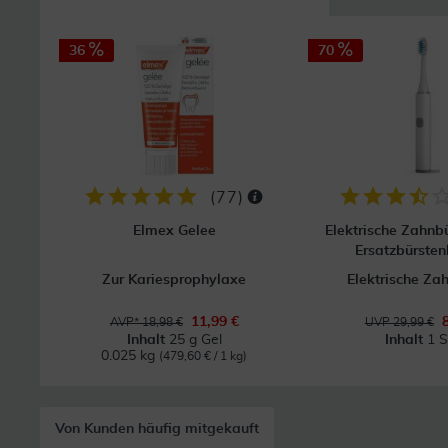
36
70
(
77
)
Elmex Gelee
Elektrische Zahnbü
Ersatzbürste
Zur Kariesprophylaxe
Elektrische Za
11,99 €
AVP* 18,98 €
UVP 29,99 €
Inhalt
25 g Gel
Inhalt
1 S
0.025 kg
(479,60 € / 1 kg)
Von Kunden häufig mitgekauft