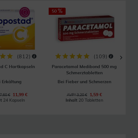
50
40
(
812
)
(
109
)
ad C Hartkapseln
Paracetamol Medibond 500 mg
Schmerztabletten
i Erkältung
Bei Fieber und Schmerzen
11,99 €
1,59 €
7,60 €
AVP* 3,20 €
lt
24 Kapseln
Inhalt
20 Tabletten