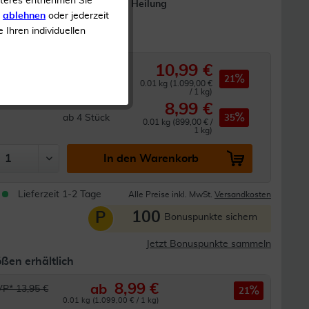
iteres entnehmen Sie
Fördert die Heilung
s
ablehnen
oder jederzeit
ild wirkendes
e Ihren individuellen
l
10,99 €
AVP* 13,95 €
21
0.01 kg (1.099,00 €
/ 1 kg)
8,99 €
ab
4
Stück
35
0.01 kg (899,00 € /
1 kg)
In den Warenkorb
Lieferzeit 1-2 Tage
Alle Preise inkl. MwSt.
Versandkosten
100
P
Bonuspunkte sichern
Jetzt Bonuspunkte sammeln
ßen erhältlich
8,99 €
ab
P* 13,95 €
21
0.01 kg (1.099,00 € / 1 kg)