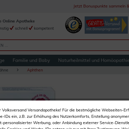
Jetzt Bonuspunkte sammeln &
e Online Apotheke
nstig
schnell
kompetent
ge
Familie und Baby
Naturheilmittel und Homöopathi
ähne
Aphthen
Kamistad Gel 10 g
r Volksversand Versandapotheke! Für die bestmögliche Webseiten-Er
-IDs ein, z.B. zur Erhöhung des Nutzerkomforts, Erstellung anonymer 
Einzigartige 2-fach-
ht-personalisierter Werbung, oder Anbindung externer Service-Dienstle
Wirkstoffkombination au