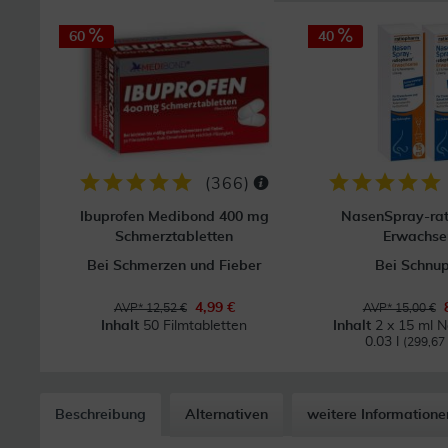
60
40
(
366
)
Ibuprofen Medibond 400 mg
NasenSpray-ra
Schmerztabletten
Erwachse
Bei Schmerzen und Fieber
Bei Schnu
4,99 €
AVP* 12,52 €
AVP* 15,00 €
Inhalt
50 Filmtabletten
Inhalt
2 x 15 ml 
0.03 l
(299,67 €
Beschreibung
Alternativen
weitere Informatione