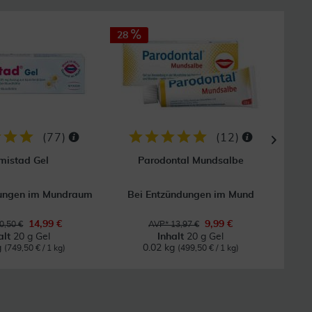
28
17
GRAT
Vers
(
77
)
(
12
)
mistad Gel
Parodontal Mundsalbe
Chlo
dungen im Mundraum
Bei Entzündungen im Mund
Bei
14,99 €
9,99 €
0,50 €
AVP* 13,97 €
alt
20 g Gel
Inhalt
20 g Gel
g
0.02 kg
(749,50 € / 1 kg)
(499,50 € / 1 kg)