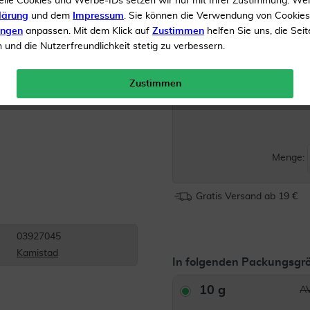
elle Cookies und Werbe-IDs setzen wir nur mit Ihrer Zustimmung. We
und Kamille
lärung
und dem
Impressum
. Sie können die Verwendung von Cookie
Kamistad® Gel ist ein m
ungen
anpassen. Mit dem Klick auf
Zustimmen
helfen Sie uns, die Seit
traditionelles Arzneimitte
und die Nutzerfreundlichkeit stetig zu verbessern.
Inhalt
10 g Gel
Zustimmen
Menge:
Gratis Versand ab 19 €
03927045
Kamistad
In folgenden Packungsgrö
10 g
AV