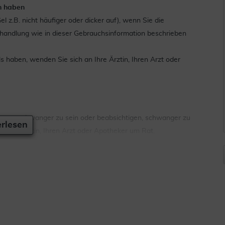
n haben
 z.B. nicht häufiger oder dicker auf), wenn Sie die
andlung wie in dieser Gebrauchsinformation beschrieben
haben, wenden Sie sich an Ihre Ärztin, Ihren Arzt oder
muten, schwanger zu sein oder beabsichtigen, schwanger zu
rlesen
 Ihre Ärztin, Ihren Arzt oder Apotheker um Rat.
mistad® Gel bei Schwangeren und während der Stillzeit
lergisch gegen Lidocain oder andere örtliche