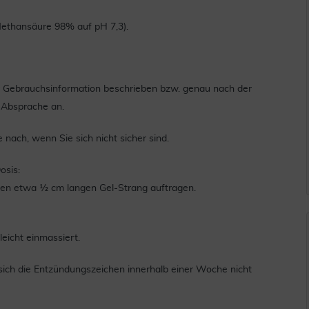
Methansäure 98% auf pH 7,3).
r Gebrauchsinformation beschrieben bzw. genau nach der
n Absprache an.
 nach, wenn Sie sich nicht sicher sind.
osis:
inen etwa ½ cm langen Gel-Strang auftragen.
eicht einmassiert.
 sich die Entzündungszeichen innerhalb einer Woche nicht