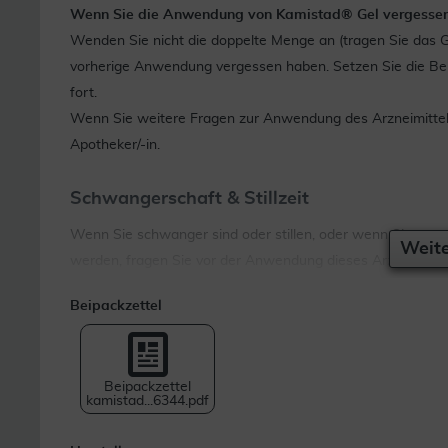
Wenn Sie die Anwendung von Kamistad® Gel vergesse
Wenden Sie nicht die doppelte Menge an (tragen Sie das Gel
vorherige Anwendung vergessen haben. Setzen Sie die Beh
fort.
Wenn Sie weitere Fragen zur Anwendung des Arzneimittels 
Apotheker/-in.
Schwangerschaft & Stillzeit
Wenn Sie schwanger sind oder stillen, oder wenn Sie ver
Weite
werden, fragen Sie vor der Anwendung dieses Arzneimittels
Beipackzettel
Da keine ausreichenden Untersuchungen vorliegen, soll Ka
nicht angewendet werden.
Gegenanzeigen
Beipackzettel
kamistad...6344.pdf
Kamistad® Gel darf NICHT angewendet werden, wenn Sie al