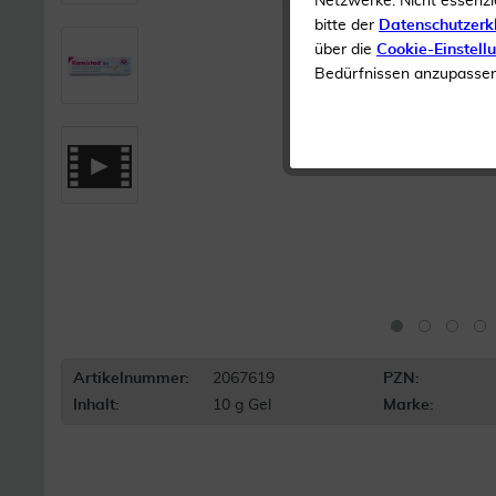
Netzwerke. Nicht essenzi
bitte der
Datenschutzerk
über die
Cookie-Einstell
Bedürfnissen anzupassen 
Artikelnummer:
2067619
PZN:
Inhalt:
10 g Gel
Marke: