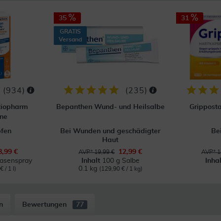
35
31
GRATIS
Versand
(
934
)
(
235
)
tiopharm
Bepanthen Wund- und Heilsalbe
Grippost
ne
pfen
Bei Wunden und geschädigter
Be
Haut
8,99 €
12,99 €
AVP* 19,99 €
AVP* 1
Nasenspray
Inhalt
100 g Salbe
Inha
0.1 kg
 / 1 l)
(129,90 € / 1 kg)
n
Bewertungen
77