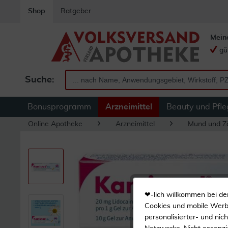
Shop
Ratgeber
Mein
gü
Suche:
Bonusprogramm
Arzneimittel
Beauty und Pfle
Online Apotheke
Arzneimittel
Mund und Z
❤-lich willkommen bei de
Cookies und mobile Werbe
personalisierter- und nic