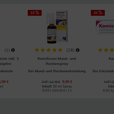
19
26
(
1
)
(
28
)
rste inkl. 3
Kamillosan Mund- und
Ka
nköpfen
Rachenspray
hnbürste
Bei Mund-und Rachenentzündung
Bei Entzün
8,99 €
9,99 €
AVP* 12,48 €
AVP* 2
et
Inhalt
30 ml Spray
Inh
0.03 l
0.02 k
(333,00 € / 1 l)