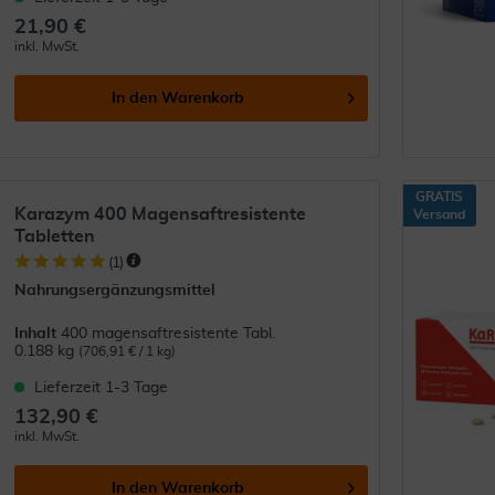
21,90 €
inkl. MwSt.
In den
Warenkorb
GRATIS
Karazym 400 Magensaftresistente
Versand
Tabletten
(
1
)
Nahrungsergänzungsmittel
Inhalt
400 magensaftresistente Tabl.
0.188 kg
(706,91 € / 1 kg)
Lieferzeit 1-3 Tage
132,90 €
inkl. MwSt.
In den
Warenkorb