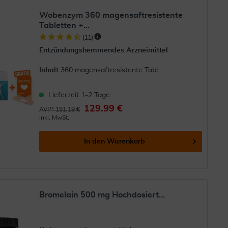
Wobenzym 360 magensaftresistente
Tabletten +...
(
11
)
Entzündungshemmendes Arzneimittel
Inhalt
360 magensaftresistente Tabl.
Lieferzeit 1-2 Tage
129,99 €
AVP* 151,19 €
inkl. MwSt.
In den
Warenkorb
Bromelain 500 mg Hochdosiert...