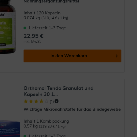
Nahrungsergänzungsmittel
Inhalt
120 Kapseln
0.074 kg
(310,14 € / 1 kg)
Lieferzeit 1-3 Tage
22,95 €
inkl. MwSt.
In den
Warenkorb
Orthomol Tendo Granulat und
Kapseln 30 1...
(
1
)
Wichtige Mikronährstoffe für das Bindegewebe
Inhalt
1 Kombipackung
0.57 kg
(119,28 € / 1 kg)
Lieferzeit 1-3 Tage