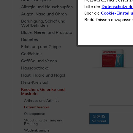
Gratis-Beigaben
Netzwerke. Nicht essenzi
bitte der
Datenschutzerk
Allergie und Heuschnupfen
14
über die
Cookie-Einstell
Augen, Nase und Ohren
Bedürfnissen anzupassen 
GRATIS
Beruhigung, Schlaf und
Versand
Wohlbefinden
Blase, Nieren und Prostata
Diabetes
Erkältung und Grippe
Gedächtnis
Gefäße und Venen
Hausapotheke
Haut, Haare und Nägel
Herz-Kreislauf
Knochen, Gelenke und
Muskeln
Arthrose und Arthritis
Enzymtherapie
Osteoporose
GRATIS
Stauchung, Zerrung und
Versand
Prellung
Wadenkrämpfe