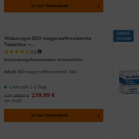
In den
Warenkorb
GRATIS
Wobenzym 800 magensaftresistente
Versand
Tabletten +...
(
11
)
Entzündungshemmendes Arzneimittel
Inhalt
800 magensaftresistente Tabl.
Lieferzeit 1-2 Tage
239,99 €
AVP* 299,87 €
inkl. MwSt.
In den
Warenkorb