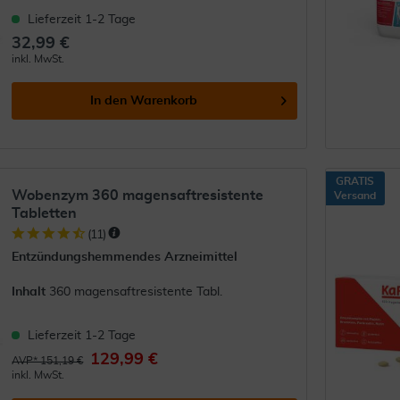
Lieferzeit 1-2 Tage
32,99 €
inkl. MwSt.
In den
Warenkorb
GRATIS
Wobenzym 360 magensaftresistente
Versand
Tabletten
(
11
)
Entzündungshemmendes Arzneimittel
Inhalt
360 magensaftresistente Tabl.
Lieferzeit 1-2 Tage
129,99 €
AVP* 151,19 €
inkl. MwSt.