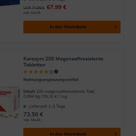
67,99 €
UVP 74,99 €
inkl. MwSt.
In den
Warenkorb
Karazym 200 Magensaftresistente
Tabletten
(
1
)
Nahrungsergänzungsmittel
Inhalt
200 magensaftresistente Tabl.
0.094 kg
(781,91 € / 1 kg)
Lieferzeit 1-3 Tage
73,50 €
inkl. MwSt.
In den
Warenkorb