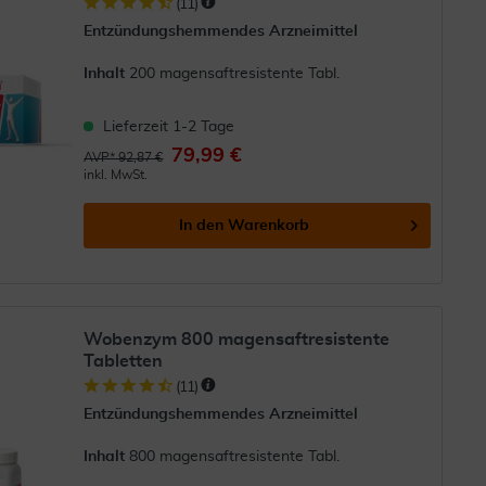
(
11
)
Entzündungshemmendes Arzneimittel
Inhalt
200 magensaftresistente Tabl.
Lieferzeit 1-2 Tage
79,99 €
AVP* 92,87 €
inkl. MwSt.
In den
Warenkorb
Wobenzym 800 magensaftresistente
Tabletten
(
11
)
Entzündungshemmendes Arzneimittel
Inhalt
800 magensaftresistente Tabl.