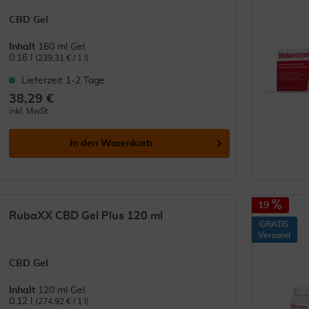
CBD Gel
Inhalt
160 ml Gel
0.16 l
(239,31 € / 1 l)
Lieferzeit 1-2 Tage
38,29 €
inkl. MwSt.
In den
Warenkorb
19
RubaXX CBD Gel Plus 120 ml
GRATIS
Versand
CBD Gel
Inhalt
120 ml Gel
0.12 l
(274,92 € / 1 l)