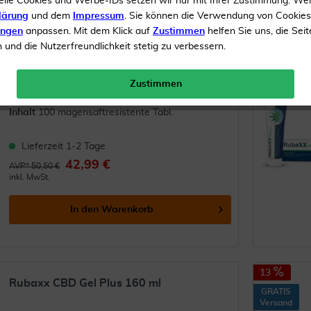
elle Cookies und Werbe-IDs setzen wir nur mit Ihrer Zustimmung. We
lärung
und dem
Impressum
. Sie können die Verwendung von Cookie
GRATIS
ungen
anpassen. Mit dem Klick auf
Zustimmen
helfen Sie uns, die Seit
Wobenzym 100 magensaftresistente
Versand
und die Nutzerfreundlichkeit stetig zu verbessern.
Tabletten
(
11
)
Zustimmen
Entzündungshemmendes Arzneimittel
Inhalt
100 magensaftresistente Tabl.
Lieferzeit 1-2 Tage
42,99 €
AVP* 50,50 €
inkl. MwSt.
In den
Warenkorb
13
Rubaxx CBD Gel Plus 160 ml
GRATIS
Versand