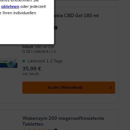
iteres entnehmen Sie
s
ablehnen
oder jederzeit
e Ihren individuellen
RubaXX Cannabis CBD Gel 180 ml
(
14
)
CBD Gel
Inhalt
180 ml Gel
0.18 l
(199,94 € / 1 l)
Lieferzeit 1-2 Tage
35,99 €
inkl. MwSt.
In den
Warenkorb
Wobenzym 200 magensaftresistente
Tabletten