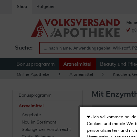
Shop
Ratgeber
Mein
gü
Suche:
Bonusprogramm
Arzneimittel
Beauty und Pfle
Online Apotheke
Arzneimittel
Knochen, Ge
Mit Enzymt
Bonusprogramm
Arzneimittel
Filtern
Angebote
❤-lich willkommen bei de
Neu im Sortiment
Cookies und mobile Werbe
Solange der Vorrat reicht
1
...
2
personalisierter- und nic