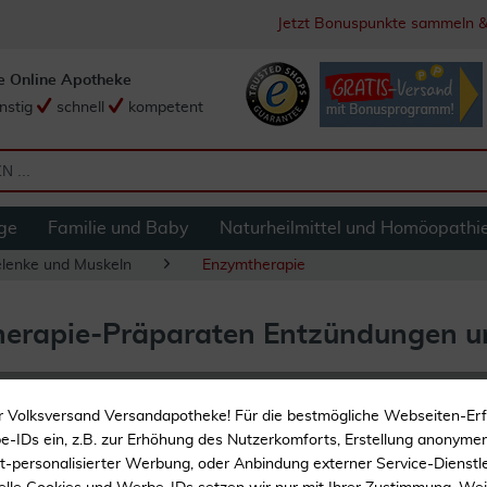
Jetzt Bonuspunkte sammeln &
e Online Apotheke
nstig
schnell
kompetent
ge
Familie und Baby
Naturheilmittel und Homöopathi
lenke und Muskeln
Enzymtherapie
herapie-Präparaten Entzündungen u
r Volksversand Versandapotheke! Für die bestmögliche Webseiten-Er
-IDs ein, z.B. zur Erhöhung des Nutzerkomforts, Erstellung anonymer 
ht-personalisierter Werbung, oder Anbindung externer Service-Dienstle