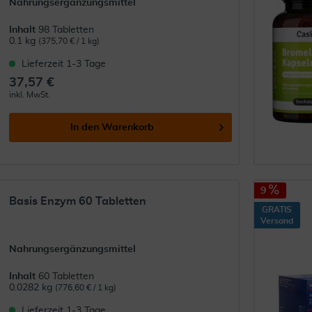
Nahrungsergänzungsmittel
Inhalt
98 Tabletten
0.1 kg
(375,70 € / 1 kg)
Lieferzeit 1-3 Tage
37,57 €
inkl. MwSt.
In den
Warenkorb
9
Basis Enzym 60 Tabletten
GRATIS
Versand
Nahrungsergänzungsmittel
Inhalt
60 Tabletten
0.0282 kg
(776,60 € / 1 kg)
Lieferzeit 1-3 Tage