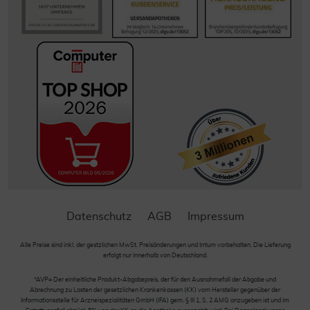
Datenschutz
AGB
Impressum
Alle Preise sind inkl. der gestzlichen MwSt. Preisänderungen und Irrtum vorbehalten. Die Lieferung
erfolgt nur innerhalb von Deutschland.
*AVP= Der einheitliche Produkt-Abgabepreis, der für den Ausnahmefall der Abgabe und
Abrechnung zu Lasten der gesetzlichen Krankenkassen (KK) vom Hersteller gegenüber der
Informationsstelle für Arzneispezialitäten GmbH (IFA) gem. § III 1, S. 2 AMG anzugeben ist und im