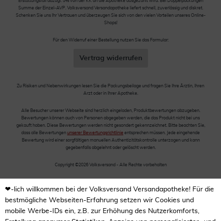
Erstattungsfall abzügl. 5% von der KK an die Apotheke ausgezahlt wird. Bei Doppelpackungen
Summe der Einzel-AVP. Volksversand Versandapotheke liefert schnell, zuverlässig und diskret.
Schenken Sie uns Ihr Vertrauen und überzeugen Sie sich von den vielen Vorteilen unseres Online-
Shops!
Für den Widerruf einer Bestellung nutzen Sie das Formular:
Vertrag widerrufen
Zu Risiken und Nebenwirkungen lesen Sie die Packungsbeilage und fragen Sie Ihre Ärztin, Ihren
Arzt oder in Ihrer Apotheke.
Alle Besucher unserer Webseite sind herzlich eingeladen, Produktbewertungen abzugeben.
Bewertungen können auch von Personen abgegeben werden, die das Produkt nicht bei uns
gekauft haben. Diese Bewertungen werden nicht gesondert gekennzeichnet. Bitte beachten Sie,
dass alle Bewertungen
unserer Bewertungsrichtlinie
entsprechen müssen. Jede eingehende
Bewertung wird einer sorgfältigen manuellen Authentizitätskontrolle unterzogen und kann
gegebenfalls abgelehnt oder gelöscht werden.
Copyright ©2026 Volksversand - Alle Rechte vorbehalten
❤-lich willkommen bei der Volksversand Versandapotheke! Für die
bestmögliche Webseiten-Erfahrung setzen wir Cookies und
mobile Werbe-IDs ein, z.B. zur Erhöhung des Nutzerkomforts,