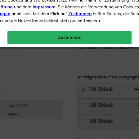
elle Cookies und Werbe-IDs setzen wir nur mit Ihrer Zustimmung. We
lärung
und dem
Impressum
. Sie können die Verwendung von Cookie
Inhalt
20 Tabletten
ungen
anpassen. Mit dem Klick auf
Zustimmen
helfen Sie uns, die Seit
AVP*
und die Nutzerfreundlichkeit stetig zu verbessern.
Menge:
Zustimmen
Gratis Versand ab 19 €
In folgenden Packungsgrö
20 Stück
AV
10 Stück
14412120
axicur
30 Stück
AV