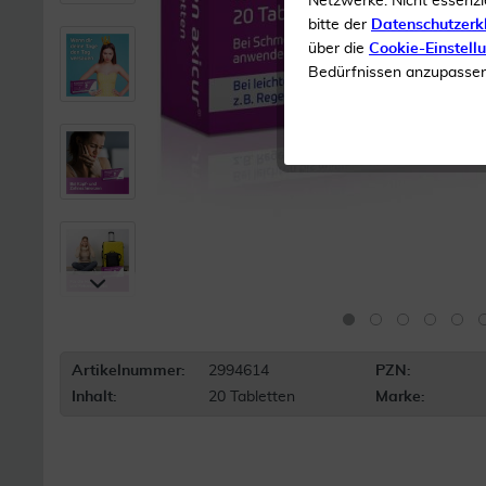
Netzwerke. Nicht essenzi
bitte der
Datenschutzerk
über die
Cookie-Einstell
Bedürfnissen anzupassen 
Artikelnummer:
2994614
PZN:
Inhalt:
20 Tabletten
Marke: