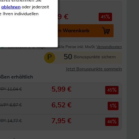
iteres entnehmen Sie
s
ablehnen
oder jederzeit
e Ihren individuellen
5,99 €
 11,04 €
45
In den Warenkorb
Lieferzeit 1-2 Tage
Alle Preise inkl. MwSt.
Versandkosten
50
P
Bonuspunkte sichern
Jetzt Bonuspunkte sammeln
ßen erhältlich
5,99 €
P* 11,04 €
45
6,52 €
AVP* 6,87 €
5
7,95 €
P* 14,77 €
46