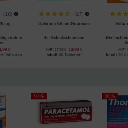
(
16
)
(
27
)
 25 mg
Dolormin GS mit Naproxen
Voltar
äßig starken
Bei Gelenkschmerzen
Bei leichte
en
S
8,99 €
13,99 €
AVP* 17,58 €
AVP* 
e Tabletten
Inhalt
30 Tabletten
Inhalt
20 Üb
50
28