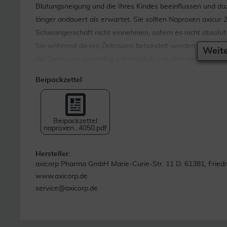
Blutungsneigung und die Ihres Kindes beeinflussen und da
länger andauert als erwartet. Sie sollten Naproxen axicu
Schwangerschaft nicht einnehmen, sofern es nicht absolu
Sie während dieses Zeitraums behandelt werden müssen o
Weite
die Dosierung so niedrig wie möglich und über einen so k
axicur 250 mg Tabletten ab der 20. Schwangerschaftswoche
Beipackzettel
Ihrem ungeborenen Kind Nierenprobleme verursachen, was
Ihr Kind umgibt, führen kann (Oligohydramnion) oder es ka
Herzen Ihres Kindes kommen. Wenn Sie länger als ein paa
Beipackzettel
zusätzliche Überwachung empfehlen.
naproxen...4050.pdf
Stillzeit
Hersteller:
axicorp Pharma GmbH Marie-Curie-Str. 11 D. 61381, Friedr
Der Wirkstoff Naproxen und seine Abbauprodukte gehen in
www.axicorp.de
Anwendung von Naproxen axicur 250 mg Tabletten während d
service@axicorp.de
Gegenanzeigen
Naproxen axicur 250 mg Tabletten dürfen nicht einge