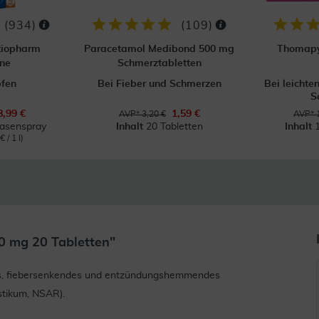
(
934
)
(
109
)
tiopharm
Paracetamol Medibond 500 mg
Thomapy
ne
Schmerztabletten
pfen
Bei Fieber und Schmerzen
Bei leichte
S
8,99 €
1,59 €
AVP* 3,20 €
AVP* 
Nasenspray
Inhalt
20 Tabletten
Inhalt
 / 1 l)
0 mg 20 Tabletten"
des, fiebersenkendes und entzündungshemmendes
stikum, NSAR).