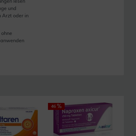
ungen lesen
lage und
n Arzt oder in
 ohne
er anwenden
e
46
45