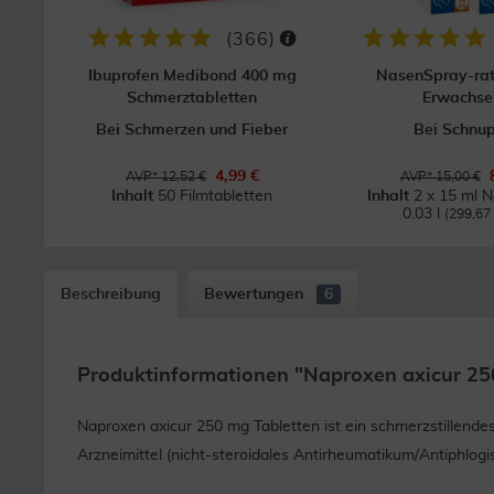
(
366
)
Ibuprofen Medibond 400 mg
NasenSpray-ra
Schmerztabletten
Erwachse
Bei Schmerzen und Fieber
Bei Schnu
4,99 €
AVP* 12,52 €
AVP* 15,00 €
Inhalt
50 Filmtabletten
Inhalt
2 x 15 ml 
0.03 l
(299,67 €
Beschreibung
Bewertungen
6
Produktinformationen "Naproxen axicur 25
Naproxen axicur 250 mg Tabletten ist ein schmerzstillen
Arzneimittel (nicht-steroidales Antirheumatikum/Antiphlogi