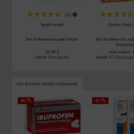
(
5
)
Spalt mobil
Diclac Dolo
Bei Schmerzen und Fieber
Bei leichten bis m
Schmerz
26,99 €
AVP* 12,89 €
Inhalt
50 Kapseln
Inhalt
20 Überzogen
Von Kunden häufig mitgekauft
60
40