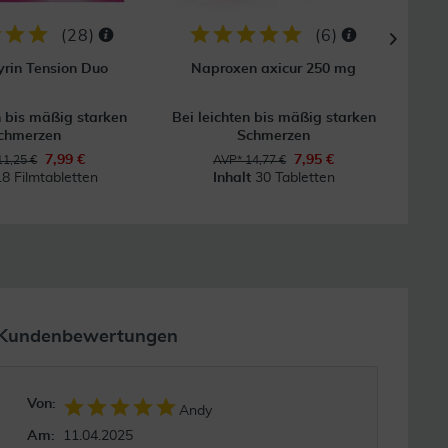
(
28
)
(
6
)
rin Tension Duo
Naproxen axicur 250 mg
Ibu
n bis mäßig starken
Bei leichten bis mäßig starken
B
chmerzen
Schmerzen
7,99 €
7,95 €
11,25 €
AVP* 14,77 €
18 Filmtabletten
Inhalt
30 Tabletten
Kundenbewertungen
Von:
Andy
Am:
11.04.2025