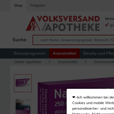
Shop
Ratgeber
Mein
gü
Suche:
Bonusprogramm
Arzneimittel
Beauty und Pfle
Online Apotheke
Arzneimittel
Schmerzmitt
❤-lich willkommen bei de
Cookies und mobile Werbe
personalisierter- und nic