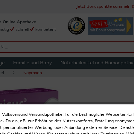
Jetzt Bonuspunkte sammeln &
e Online Apotheke
nstig
schnell
kompetent
ge
Familie und Baby
Naturheilmittel und Homöopathi
el
Naproxen
Naproxen axicur 2
r Volksversand Versandapotheke! Für die bestmögliche Webseiten-Er
-IDs ein, z.B. zur Erhöhung des Nutzerkomforts, Erstellung anonymer 
Bei leichten bis mäßig s
ht-personalisierter Werbung, oder Anbindung externer Service-Dienstle
Schmerzen