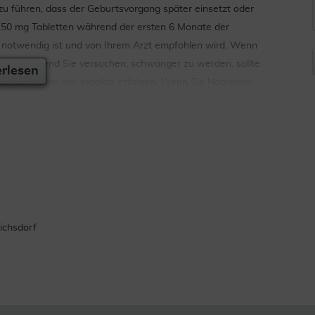
zu führen, dass der Geburtsvorgang später einsetzt oder
r 250 mg Tabletten während der ersten 6 Monate der
t notwendig ist und von Ihrem Arzt empfohlen wird. Wenn
der während Sie versuchen, schwanger zu werden, sollte
rlesen
urzen Zeitraum wie möglich erfolgen. Wenn Sie Naproxen
 für mehr als ein paar Tage einnehmen, kann dies bei
 zu einer verringerten Menge des Fruchtwassers, welches
nn zur Verengung eines Blutgefäßes (Ductus arteriosus) im
r Tage behandelt werden müssen, kann Ihr Arzt eine
ichsdorf
 geringen Mengen in die Muttermilch über. Eine
er Stillzeit sollte vorsichtshalber vermieden werden.
nommen werden,