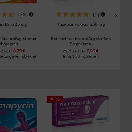
(
79
)
(
6
)
en Dolo 25 mg
Naproxen axicur 250 mg
S
n bis mäßig starken
Bei leichten bis mäßig starken
Bei 
chmerzen
Schmerzen
8,79 €
7,95 €
12,61 €
AVP* 14,77 €
erzogene Tabletten
Inhalt
30 Tabletten
46
50
GRAT
Vers