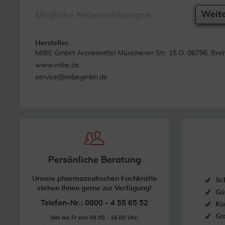
Weite
Mögliche Nebenwirkungen
Nicht bekannt (Häufigkeit auf Grundlage der verfügbaren D
Hersteller:
allergische Hautreaktionen wie z. B. Kontaktdermatitis, all
MIBE GmbH Arzneimittel Münchener Str. 15 D. 06796, Bre
Nesselsucht, Hautreizung und Bläschen.
www.mibe.de
service@mibegmbh.de
Besondere Hinweise
Wenn die aufgeführte Nebenwirkung zum ersten Mal auftrit
wenden Sie Panthenol Wund- und Heilcreme JENAPHARM nic
Ihren Arzt oder Ihre Ärztin auf.
Aufbewahrung & Haltbarkeit
Persönliche Beratung
Bewahren Sie dieses Arzneimittel für Kinder unzugänglich 
Unsere pharmazeutischen Fachkräfte
Sc
Nicht über 25 °C lagern.
stehen Ihnen gerne zur Verfügung!
Gü
Telefon-Nr.: 0800 - 4 55 65 52
Ko
Sie dürfen dieses Arzneimittel nach dem auf der Tube u
Gr
(Mo bis Fr von 08.00 - 16.00 Uhr,
Verfalldatum nicht mehr verwenden. Das Verfalldatum bez