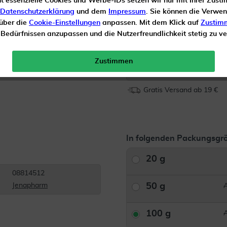
ht essenzielle Cookies und Werbe-IDs setzen wir nur mit Ihrer Zus
Datenschutzerklärung
und dem
Impressum
. Sie können die Verwe
Inhalt
100 g Creme
 über die
Cookie-Einstellungen
anpassen. Mit dem Klick auf
Zustim
n Bedürfnissen anzupassen und die Nutzerfreundlichkeit stetig zu v
AVP*
Zustimmen
Menge:
Gratis Versand ab 19 €
In folgenden Packungsgrö
20 g
08814512
50 g
Jenapharm
100 g