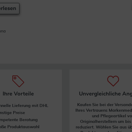
rlesen
aten nicht abschätzbar): Allergische Reaktionen und
ergische Dermatitis, Juckreiz, Rötung, Ekzem, Ausschlag,
hna
t oder Ihre Beschwerden sich verschlimmern sollten,
ht weiter an und suchen Sie bitte so bald wie möglich
Ihre Vorteile
Unvergleichliche An
auf.
Kaufen Sie bei der Versan
hnelle Lieferung mit DHL
Ihres Vertrauens Markenme
nstige Preise
und Pflegeartikel v
mpetente Beratung
Originalherstellern um bi
nd dem Umkarton nach -verwendbar bis:- angegebenen
oße Produktauswahl
reduziert. Wählen Sie aus ü
ieht sich auf den letzten Tag des angegebenen Monats.