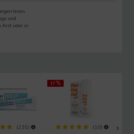
ungen lesen
lage und
n Arzt oder in
17
29
(
235
)
(
10
)