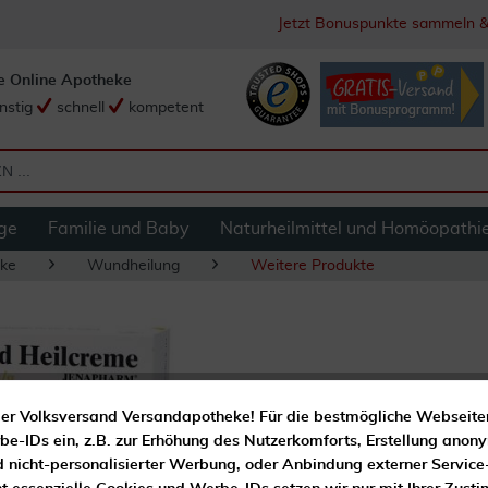
Jetzt Bonuspunkte sammeln &
e Online Apotheke
nstig
schnell
kompetent
ge
Familie und Baby
Naturheilmittel und Homöopathi
ke
Wundheilung
Weitere Produkte
Panthenol Wund- 
er Volksversand Versandapotheke! Für die bestmögliche Webseite
e-IDs ein, z.B. zur Erhöhung des Nutzerkomforts, Erstellung anony
d nicht-personalisierter Werbung, oder Anbindung externer Service
Unterstützt die Wundhei