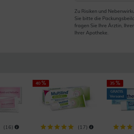
Zu Risiken und Nebenwirk
Sie bitte die Packungsbei
fragen Sie Ihre Ärztin, Ihre
Ihrer Apotheke.
40
35
GRATIS
Versand
(
16
)
(
17
)