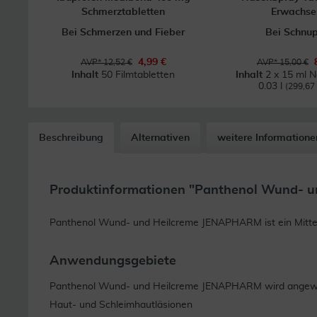
Schmerztabletten
Erwachse
Bei Schmerzen und Fieber
Bei Schnu
4,99 €
AVP* 12,52 €
AVP* 15,00 €
Inhalt
50 Filmtabletten
Inhalt
2 x 15 ml 
0.03 l
(299,67 €
Beschreibung
Alternativen
weitere Informatione
Produktinformationen "Panthenol Wund- u
Panthenol Wund- und Heilcreme JENAPHARM ist ein Mittel
Anwendungsgebiete
Panthenol Wund- und Heilcreme JENAPHARM wird angewen
Haut- und Schleimhautläsionen