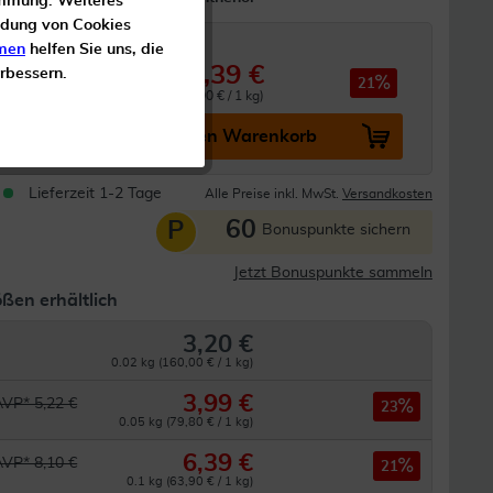
timmung. Weiteres
ndung von Cookies
men
helfen Sie uns, die
6,39 €
erbessern.
 8,10 €
21
0.1 kg (63,90 € / 1 kg)
In den Warenkorb
Lieferzeit 1-2 Tage
Alle Preise inkl. MwSt.
Versandkosten
60
P
Bonuspunkte sichern
Jetzt Bonuspunkte sammeln
ßen erhältlich
3,20 €
0.02 kg (160,00 € / 1 kg)
3,99 €
AVP* 5,22 €
23
0.05 kg (79,80 € / 1 kg)
6,39 €
AVP* 8,10 €
21
0.1 kg (63,90 € / 1 kg)