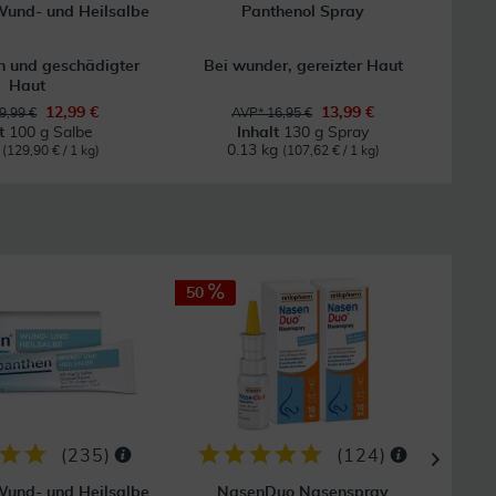
und- und Heilsalbe
Panthenol Spray
 und geschädigter
Bei wunder, gereizter Haut
Haut
Wun
12,99 €
13,99 €
9,99 €
AVP* 16,95 €
lt
100 g Salbe
Inhalt
130 g Spray
g
0.13 kg
(129,90 € / 1 kg)
(107,62 € / 1 kg)
50
47
(
235
)
(
124
)
und- und Heilsalbe
NasenDuo Nasenspray