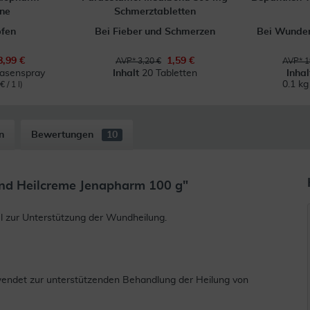
ne
Schmerztabletten
pfen
Bei Fieber und Schmerzen
Bei Wunden
8,99 €
1,59 €
AVP* 3,20 €
AVP* 1
Nasenspray
Inhalt
20 Tabletten
Inha
0.1 k
 / 1 l)
n
Bewertungen
10
nd Heilcreme Jenapharm 100 g"
 zur Unterstützung der Wundheilung.
det zur unterstützenden Behandlung der Heilung von