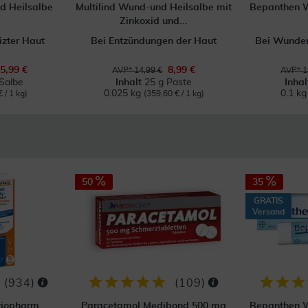
d Heilsalbe
Multilind Wund-und Heilsalbe mit
Bepanthen W
Zinkoxid und...
izter Haut
Bei Entzündungen der Haut
Bei Wunden
5,99 €
8,99 €
AVP* 14,99 €
AVP* 1
Salbe
Inhalt
25 g Paste
Inha
0.025 kg
0.1 k
 / 1 kg)
(359,60 € / 1 kg)
50
35
GRATIS
Versand
(
934
)
(
109
)
tiopharm
Paracetamol Medibond 500 mg
Bepanthen W