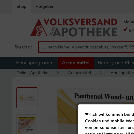
Shop
Ratgeber
Mein
gü
Suche:
Bonusprogramm
Arzneimittel
Beauty und Pfle
Online Apotheke
Arzneimittel
Hausapothe
❤-lich willkommen bei d
Cookies und mobile Werb
von personalisierter- un