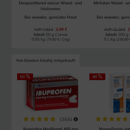
Dexpanthenol axicur Wund- und
Mirfulan Wund- un
Heilcreme
Bei wunder, gereizter Haut
Bei wunder, gere
3,99 €
1
AVP* 7,53 €
AVP* 21,29 €
Inhalt
50 g Creme
Inhalt
100 g 
0.05 kg
0.1 kg
(79,80 € / 1 kg)
(159,90 €
Von Kunden häufig mitgekauft
60
40
(
366
)
Ibuprofen Medibond 400 mg
NasenSpray-ra