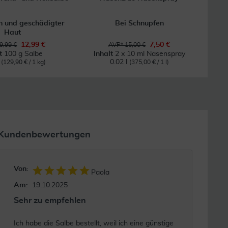
 und geschädigter
Bei Schnupfen
Haut
12,99 €
7,50 €
9,99 €
AVP* 15,00 €
lt
100 g Salbe
Inhalt
2 x 10 ml Nasenspray
g
0.02 l
(129,90 € / 1 kg)
(375,00 € / 1 l)
Kundenbewertungen
Von:
Paola
Am:
19.10.2025
Sehr zu empfehlen
Ich habe die Salbe bestellt, weil ich eine günstige