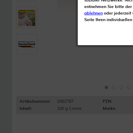
sozialer Netzwerke. Nic
entnehmen Sie bitte der
ablehnen
oder jederzeit
Seite Ihren individuelle
Artikelnummer:
2452787
PZN:
Inhalt:
100 g Creme
Marke: