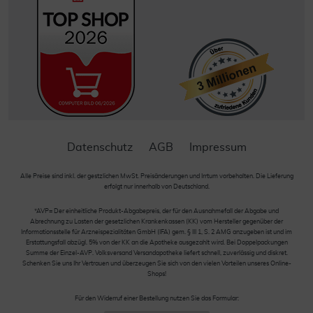
Datenschutz
AGB
Impressum
Alle Preise sind inkl. der gestzlichen MwSt. Preisänderungen und Irrtum vorbehalten. Die Lieferung
erfolgt nur innerhalb von Deutschland.
*AVP= Der einheitliche Produkt-Abgabepreis, der für den Ausnahmefall der Abgabe und
Abrechnung zu Lasten der gesetzlichen Krankenkassen (KK) vom Hersteller gegenüber der
Informationsstelle für Arzneispezialitäten GmbH (IFA) gem. § III 1, S. 2 AMG anzugeben ist und im
Erstattungsfall abzügl. 5% von der KK an die Apotheke ausgezahlt wird. Bei Doppelpackungen
Summe der Einzel-AVP. Volksversand Versandapotheke liefert schnell, zuverlässig und diskret.
Schenken Sie uns Ihr Vertrauen und überzeugen Sie sich von den vielen Vorteilen unseres Online-
Shops!
Für den Widerruf einer Bestellung nutzen Sie das Formular: