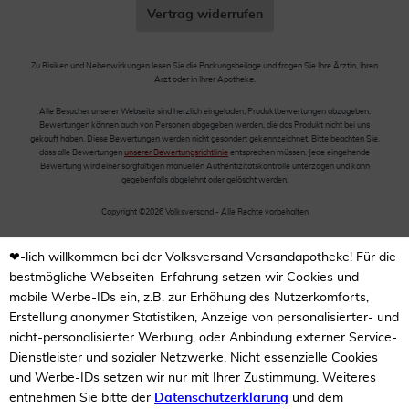
Vertrag widerrufen
Zu Risiken und Nebenwirkungen lesen Sie die Packungsbeilage und fragen Sie Ihre Ärztin, Ihren
Arzt oder in Ihrer Apotheke.
Alle Besucher unserer Webseite sind herzlich eingeladen, Produktbewertungen abzugeben.
Bewertungen können auch von Personen abgegeben werden, die das Produkt nicht bei uns
gekauft haben. Diese Bewertungen werden nicht gesondert gekennzeichnet. Bitte beachten Sie,
dass alle Bewertungen
unserer Bewertungsrichtlinie
entsprechen müssen. Jede eingehende
Bewertung wird einer sorgfältigen manuellen Authentizitätskontrolle unterzogen und kann
gegebenfalls abgelehnt oder gelöscht werden.
Copyright ©2026 Volksversand - Alle Rechte vorbehalten
❤-lich willkommen bei der Volksversand Versandapotheke! Für die
bestmögliche Webseiten-Erfahrung setzen wir Cookies und
mobile Werbe-IDs ein, z.B. zur Erhöhung des Nutzerkomforts,
Erstellung anonymer Statistiken, Anzeige von personalisierter- und
nicht-personalisierter Werbung, oder Anbindung externer Service-
Dienstleister und sozialer Netzwerke. Nicht essenzielle Cookies
und Werbe-IDs setzen wir nur mit Ihrer Zustimmung. Weiteres
entnehmen Sie bitte der
Datenschutzerklärung
und dem