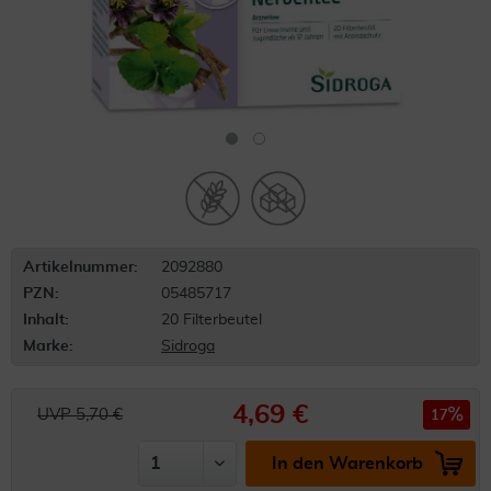
Artikelnummer:
2092880
PZN:
05485717
Inhalt:
20 Filterbeutel
Marke:
Sidroga
4,69 €
UVP 5,70 €
17
In den Warenkorb