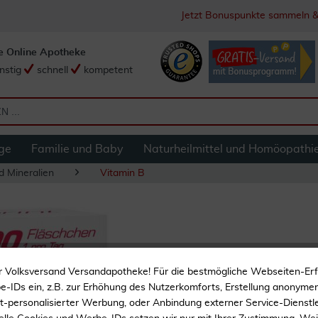
Jetzt Bonuspunkte sammeln &
e Online Apotheke
nstig
schnell
kompetent
ge
Familie und Baby
Naturheilmittel und Homöopathi
d Mineralien
Vitamin B
Vitasprint B12 100
r Volksversand Versandapotheke! Für die bestmögliche Webseiten-Er
-IDs ein, z.B. zur Erhöhung des Nutzerkomforts, Erstellung anonymer 
Aufbaukur zur Verbesser
ht-personalisierter Werbung, oder Anbindung externer Service-Dienstle
geistigen und körperlich