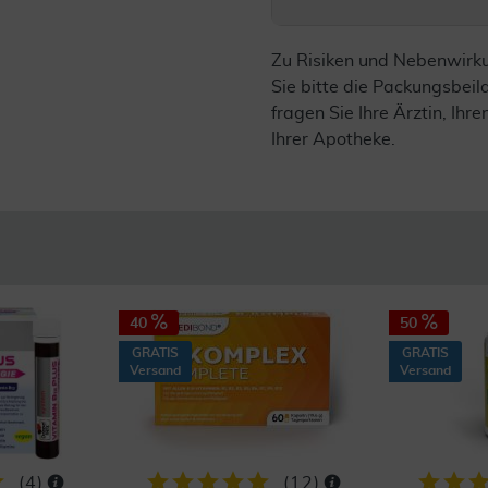
Zu Risiken und Nebenwirk
Sie bitte die Packungsbei
fragen Sie Ihre Ärztin, Ihre
Ihrer Apotheke.
40
50
GRATIS
GRATIS
Versand
Versand
(
4
)
(
12
)