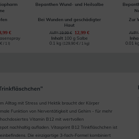
tiopharm
Bepanthen Wund- und Heilsalbe
Bepant
ne
N
pfen
Bei Wunden und geschädigter
Zur 
Haut
8,99 €
12,99 €
AVP* 19,99 €
AVP* 
Nasenspray
Inhalt
100 g Salbe
Inha
0.1 kg
0.01 k
 / 1 l)
(129,90 € / 1 kg)
Trinkfläschchen"
m Alltag mit Stress und Hektik braucht der Körper
rmale Funktion von Nerventätigkeit und Gehirn - für mehr
 hochdosiertes Vitamin B12 mit wertvollen
ot nachhaltig aufladen. Vitasprint B12 Trinkfläschchen ist
meinbefindens. Die einzigartige 3-fach-Formel kombiniert