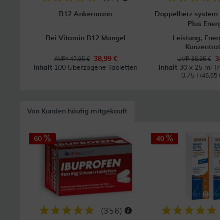
B12 Ankermann
Doppelherz system
Plus Ener
Bei Vitamin B12 Mangel
Leistung, Ener
Konzentrat
38,99 €
3
AVP* 47,95 €
UVP 38,95 €
Inhalt
100 Überzogene Tabletten
Inhalt
30 x 25 ml T
0.75 l
(46,65 €
Von Kunden häufig mitgekauft
60
40
(
356
)