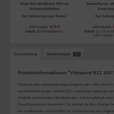
Ibuprofen Medibond 400 mg
NasenSpray-ra
Schmerztabletten
Erwachse
Bei Schmerzen und Fieber
Bei Schnu
4,99 €
AVP* 12,52 €
AVP* 15,00 €
Inhalt
50 Filmtabletten
Inhalt
2 x 15 ml 
0.03 l
(299,67 €
Beschreibung
Bewertungen
17
Produktinformationen "Vitasprint B12 100 
Fühlst du dich manchmal abgeschlagen oder unter Druck? I
ausreichend Energie. Vitamin B12 unterstützt dabei die no
Vitalität und mentales Wohlbefinden. Auf Knopfdruck wird
Eiweißbausteinen kombiniert. So kannst du dein Energie-Dep
ein traditionelles Arzneimittel zur Verbesserung des Allge