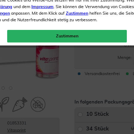
elle Cookies und Werbe-IDs setzen wir nur mit Ihrer Zustimmung. We
Kann Müdigkeit und Ers
lärung
und dem
Impressum
. Sie können die Verwendung von Cookie
spürbar verringern
ungen
anpassen. Mit dem Klick auf
Zustimmen
helfen Sie uns, die Seit
Nur 1 Trinkfläschchen pr
und die Nutzerfreundlichkeit stetig zu verbessern.
Zustimmen
Inhalt
100 Trinkampullen
UVP 
Menge:
Versandkostenfrei
In folgenden Packungsgrö
10 Stück
01853331
34 Stück
U
Vitasprint