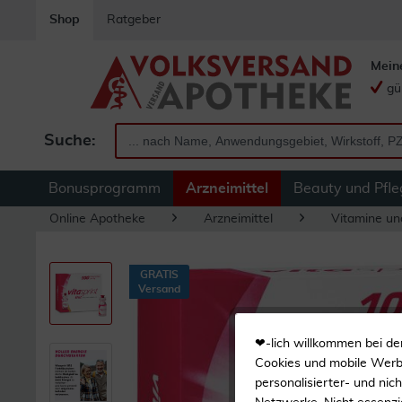
Shop
Ratgeber
Mein
gü
Suche:
Bonusprogramm
Arzneimittel
Beauty und Pfle
Online Apotheke
Arzneimittel
Vitamine un
GRATIS
Versand
❤-lich willkommen bei de
Cookies und mobile Werbe
personalisierter- und nic