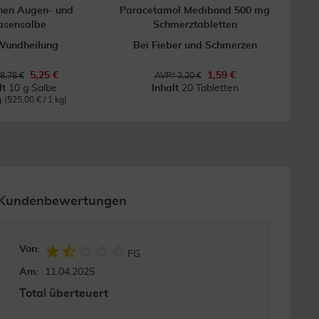
hen Augen- und
Paracetamol Medibond 500 mg
V
asensalbe
Schmerztabletten
Wundheilung
Bei Fieber und Schmerzen
E
5,25 €
1,59 €
8,78 €
AVP* 3,20 €
lt
10 g Salbe
Inhalt
20 Tabletten
g
(525,00 € / 1 kg)
Kundenbewertungen
Von:
FG
Am:
11.04.2025
Total überteuert