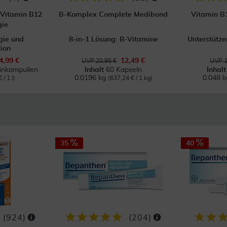
 Vitamin B12
B-Komplex Complete Medibond
Vitamin B
gie
gie und
8-in-1 Lösung: B-Vitamine
Unterstütz
ion
4,99 €
12,49 €
UVP 20,95 €
UVP 1
rinkampullen
Inhalt
60 Kapseln
Inhal
0.0196 kg
0.048 
 / 1 l)
(637,24 € / 1 kg)
35
40
(
924
)
(
204
)