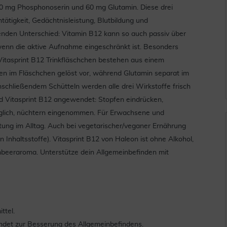
0 mg Phosphonoserin und 60 mg Glutamin. Diese drei
ätigkeit, Gedächtnisleistung, Blutbildung und
enden Unterschied: Vitamin B12 kann so auch passiv über
n die aktive Aufnahme eingeschränkt ist. Besonders
itasprint B12 Trinkfläschchen bestehen aus einem
n im Fläschchen gelöst vor, während Glutamin separat im
chließendem Schütteln werden alle drei Wirkstoffe frisch
rd Vitasprint B12 angewendet: Stopfen eindrücken,
täglich, nüchtern eingenommen. Für Erwachsene und
tung im Alltag. Auch bei vegetarischer/veganer Ernährung
 Inhaltsstoffe). Vitasprint B12 von Haleon ist ohne Alkohol,
imbeeraroma. Unterstütze dein Allgemeinbefinden mit
ttel.
endet zur Besserung des Allgemeinbefindens.