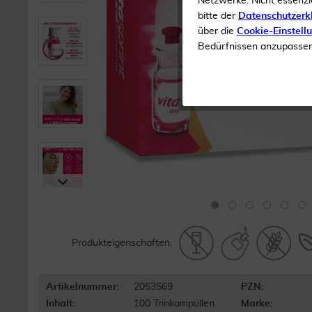
Netzwerke. Nicht essenzi
bitte der
Datenschutzerk
über die
Cookie-Einstell
Bedürfnissen anzupassen 
Produkteigenschaften:
Artikelnummer:
2053569
PZN:
Inhalt:
100 Trinkampullen
Marke: