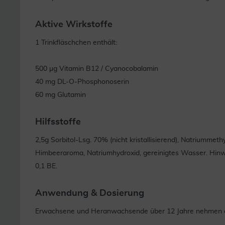
Aktive Wirkstoffe
1 Trinkfläschchen enthält:
500 µg Vitamin B12 / Cyanocobalamin
40 mg DL-O-Phosphonoserin
60 mg Glutamin
Hilfsstoffe
2,5g Sorbitol-Lsg. 70% (nicht kristallisierend), Natriummet
Himbeeraroma, Natriumhydroxid, gereinigtes Wasser. Hinwei
0,1 BE.
Anwendung & Dosierung
Erwachsene und Heranwachsende über 12 Jahre nehmen den 