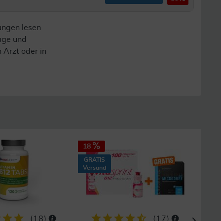
ungen lesen
lage und
n Arzt oder in
18
30
GRATIS
GRAT
Versand
Vers
(
18
)
(
17
)