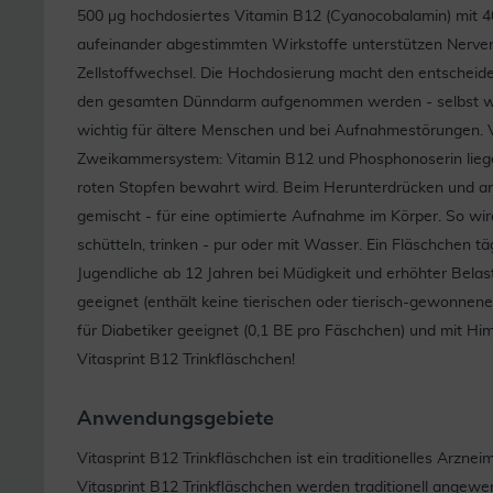
500 µg hochdosiertes Vitamin B12 (Cyanocobalamin) mit 4
aufeinander abgestimmten Wirkstoffe unterstützen Nervent
Zellstoffwechsel. Die Hochdosierung macht den entscheid
den gesamten Dünndarm aufgenommen werden - selbst wen
wichtig für ältere Menschen und bei Aufnahmestörungen. V
Zweikammersystem: Vitamin B12 und Phosphonoserin liege
roten Stopfen bewahrt wird. Beim Herunterdrücken und ans
gemischt - für eine optimierte Aufnahme im Körper. So wi
schütteln, trinken - pur oder mit Wasser. Ein Fläschchen 
Jugendliche ab 12 Jahren bei Müdigkeit und erhöhter Belas
geeignet (enthält keine tierischen oder tierisch-gewonnenen
für Diabetiker geeignet (0,1 BE pro Fäschchen) und mit H
Vitasprint B12 Trinkfläschchen!
Anwendungsgebiete
Vitasprint B12 Trinkfläschchen ist ein traditionelles Arzneimi
Vitasprint B12 Trinkfläschchen werden traditionell angew