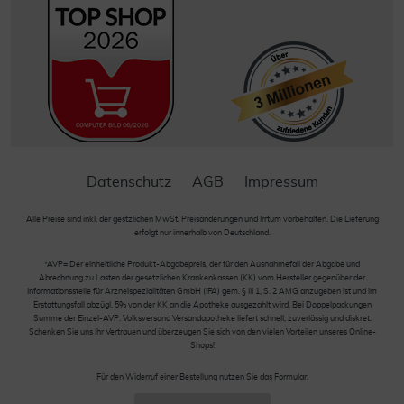
Datenschutz
AGB
Impressum
Alle Preise sind inkl. der gestzlichen MwSt. Preisänderungen und Irrtum vorbehalten. Die Lieferung
erfolgt nur innerhalb von Deutschland.
*AVP= Der einheitliche Produkt-Abgabepreis, der für den Ausnahmefall der Abgabe und
Abrechnung zu Lasten der gesetzlichen Krankenkassen (KK) vom Hersteller gegenüber der
Informationsstelle für Arzneispezialitäten GmbH (IFA) gem. § III 1, S. 2 AMG anzugeben ist und im
Erstattungsfall abzügl. 5% von der KK an die Apotheke ausgezahlt wird. Bei Doppelpackungen
Summe der Einzel-AVP. Volksversand Versandapotheke liefert schnell, zuverlässig und diskret.
Schenken Sie uns Ihr Vertrauen und überzeugen Sie sich von den vielen Vorteilen unseres Online-
Shops!
Für den Widerruf einer Bestellung nutzen Sie das Formular: