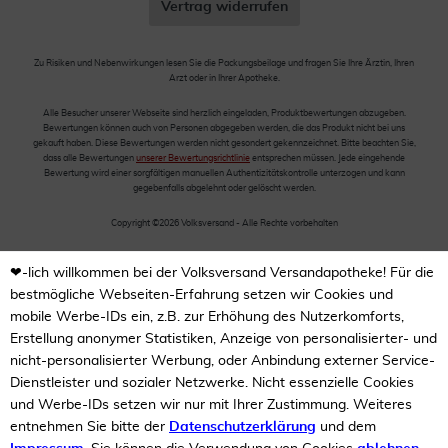
Vertrag widerrufen
Zu Risiken und Nebenwirkungen lesen Sie die Packungsbeilage und fragen Sie Ihre Ärztin, Ihren
Arzt oder in Ihrer Apotheke.
Alle Besucher unserer Webseite sind herzlich eingeladen, Produktbewertungen abzugeben.
Bewertungen können auch von Personen abgegeben werden, die das Produkt nicht bei uns
gekauft haben. Diese Bewertungen werden nicht gesondert gekennzeichnet. Bitte beachten Sie,
dass alle Bewertungen
unserer Bewertungsrichtlinie
entsprechen müssen. Jede eingehende
Bewertung wird einer sorgfältigen manuellen Authentizitätskontrolle unterzogen und kann
gegebenfalls abgelehnt oder gelöscht werden.
Copyright ©2026 Volksversand - Alle Rechte vorbehalten
❤-lich willkommen bei der Volksversand Versandapotheke! Für die
bestmögliche Webseiten-Erfahrung setzen wir Cookies und
mobile Werbe-IDs ein, z.B. zur Erhöhung des Nutzerkomforts,
Erstellung anonymer Statistiken, Anzeige von personalisierter- und
nicht-personalisierter Werbung, oder Anbindung externer Service-
Dienstleister und sozialer Netzwerke. Nicht essenzielle Cookies
und Werbe-IDs setzen wir nur mit Ihrer Zustimmung. Weiteres
entnehmen Sie bitte der
Datenschutzerklärung
und dem