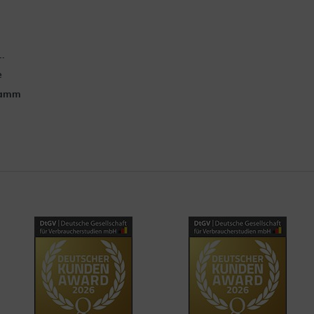
..
e
ramm