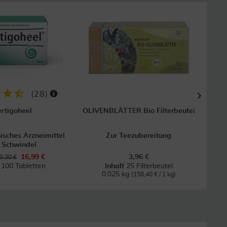
(
28
)
ertigoheel
OLIVENBLÄTTER Bio Filterbeutel
M
sches Arzneimittel
Zur Teezubereitung
 Schwindel
16,99 €
3,96 €
0,30 €
t
100 Tabletten
Inhalt
25 Filterbeutel
0.025 kg
(158,40 € / 1 kg)