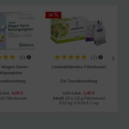
26
(
5
)
(
2
)
a Magen-Darm-
Lindenblütentee Filterbeutel
Ba
uhigungstee
eezubereitung
Zur Teezubereitung
B
4,69 €
3,49 €
5,70 €
UVP 4,75 €
20 Filterbeutel
Inhalt
20 x 1.8 g Filterbeutel
0.02 kg
(174,50 € / 1 kg)