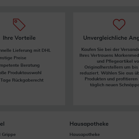
Ihre Vorteile
Unvergleichliche An
Kaufen Sie bei der Versan
hnelle Lieferung mit DHL
Ihres Vertrauens Markenme
nstige Preise
und Pflegeartikel v
mpetente Beratung
Originalherstellern um bi
oße Produktauswahl
reduziert. Wählen Sie aus ü
Produkten und profitieren
 Tage Rückgaberecht
täglich neuen Schnäpp
el
Hausapotheke
d Grippe
Hausapotheke