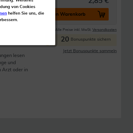
2,85 €
timmung. Weiteres
ndung von Cookies
men
helfen Sie uns, die
In den Warenkorb
erbessern.
Lieferzeit 1-3 Tage
Alle Preise inkl. MwSt.
Versandkosten
20
P
Bonuspunkte sichern
Jetzt Bonuspunkte sammeln
ungen lesen
lage und
n Arzt oder in