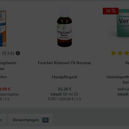
16
(
934
)
tiopharm
Fenchel Kümmel Öl Resana
V
ne
pfen
Hautpflegeöl
Homöopathi
bei
8,99 €
10,28 €
AVP* 2
Nasenspray
Inhalt
50 ml Öl
Inhal
0.05 l
 / 1 l)
(205,60 € / 1 l)
n
Bewertungen
0