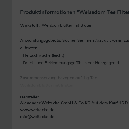
Produktinformationen "Weissdorn Tee Filte
Wirkstoff :
Weißdornblätter mit Blüten
Anwendungsgebiete:
Suchen Sie Ihren Arzt auf, wenn z
auftreten.
- Herzschwäche (leicht)
- Druck- und Beklemmungsgefühl in der Herzgegen d
Zusammensetzung bezogen auf 1 g Tee
Weißdornblätter mit Blüten
Hersteller:
Alexander Weltecke GmbH & Co KG Auf dem Knuf 15 D
www.weltecke.de
info@weltecke.de