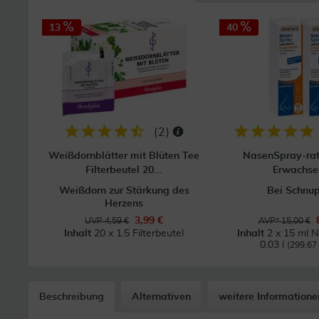
13
40
(
2
)
Weißdornblätter mit Blüten Tee
NasenSpray-ra
Filterbeutel 20...
Erwachse
Weißdorn zur Stärkung des
Bei Schnu
Herzens
3,99 €
UVP 4,59 €
AVP* 15,00 €
Inhalt
20 x 1.5 Filterbeutel
Inhalt
2 x 15 ml 
0.03 l
(299,67 €
Beschreibung
Alternativen
weitere Informatione