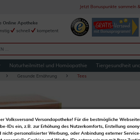
Jetzt Bonuspunkte sammeln &
e Online Apotheke
nstig
schnell
kompetent
y
Naturheilmittel und Homöopathie
Tiergesundheit un
Gesunde Ernährung
Tees
Weissdorn Tee Filt
er Volksversand Versandapotheke! Für die bestmögliche Webseite
e-IDs ein, z.B. zur Erhöhung des Nutzerkomforts, Erstellung anony
Praktischer Filterbeutel
d nicht-personalisierter Werbung, oder Anbindung externer Service