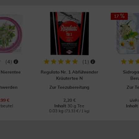
17
(
4
)
(
1
)
 Nierentee
Regulato Nr. 1 Abführender
Sidrog
Kräutertee N
Ber
chwerden
Zur Teezubereitung
Zur T
,99 €
2,20 €
UVP 
rbeutel
Inhalt
30 g Tee
Inhalt
0.03 kg
(73,33 € / 1 kg)