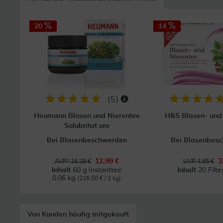
20
14
(
5
)
Heumann Blasen und Nierentee
H&S Blasen- und
Solubritat uro
Bei Blasenbeschwerden
Bei Blasenbes
12,99 €
3
AVP* 16,29 €
UVP 4,65 €
Inhalt
60 g Instanttee
Inhalt
20 Filte
0.06 kg
(216,50 € / 1 kg)
Von Kunden häufig mitgekauft