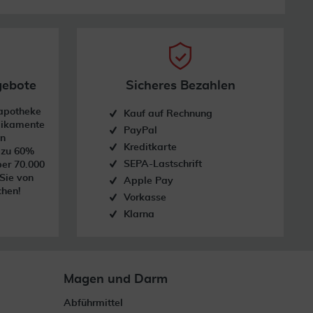
gebote
Sicheres Bezahlen
dapotheke
Kauf auf Rechnung
dikamente
PayPal
on
Kreditkarte
s zu 60%
SEPA-Lastschrift
ber 70.000
 Sie von
Apple Pay
chen!
Vorkasse
Klarna
Magen und Darm
Abführmittel