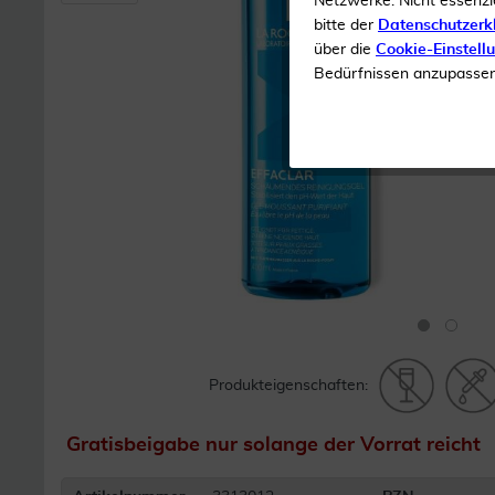
Netzwerke. Nicht essenzi
bitte der
Datenschutzerk
über die
Cookie-Einstell
Bedürfnissen anzupassen 
Produkteigenschaften:
Gratisbeigabe nur solange der Vorrat reicht