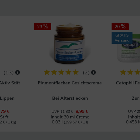
23
20
GRATIS
Versand
(
13
)
(
2
)
ktiv Stift
Pigmentflecken Gesichtscreme
Cetaphil F
 Lippen
Bei Altersflecken
Zur
,79 €
8,99 €
UVP 11,80 €
UVP 28
Stift
Inhalt
30 ml Creme
Inhal
0.03 l
0.453 
2 € / 1 kg)
(299,67 € / 1 l)