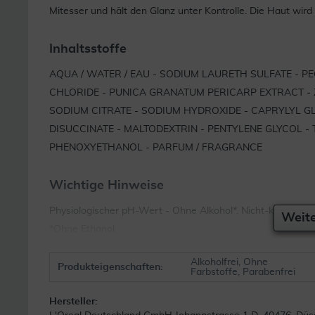
Mitesser und hält den Glanz unter Kontrolle. Die Haut wird 
Inhaltsstoffe
AQUA / WATER / EAU - SODIUM LAURETH SULFATE - PE
CHLORIDE - PUNICA GRANATUM PERICARP EXTRACT - Z
SODIUM CITRATE - SODIUM HYDROXIDE - CAPRYLYL GL
DISUCCINATE - MALTODEXTRIN - PENTYLENE GLYCOL -
PHENOXYETHANOL - PARFUM / FRAGRANCE
Wichtige Hinweise
Physiologischer pH-Wert - Ohne Alkohol*. Nicht-komedoge
Weite
*Ohne Ethanol
Alkoholfrei, Ohne
Produkteigenschaften:
Farbstoffe, Parabenfrei
Hersteller: