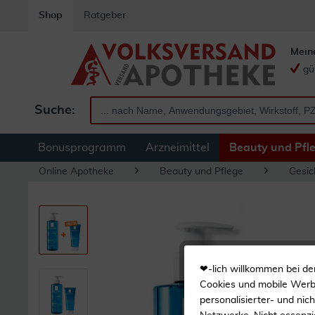
Shop
Ratgeber
Mein
gü
Suche:
Bonusprogramm
Arzneimittel
Beauty und Pfl
Online Apotheke
Beauty und Pflege
Gesic
❤-lich willkommen bei de
Cookies und mobile Werbe
personalisierter- und nic