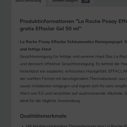
Beschreibung
Bewertungen
16
Produktinformationen "La Roche Posay Eff
gratis Effaclar Gel 50 ml"
La Roche Posay Effaclar Schäumendes Reinigungsgel: Sa
und fettige Haut
Gesichtsreinigung für fettige und unreine Haut Das La R
und dennoch effektive Gesichtsreinigung. Es befreit die H
hinterlässt ein sauberes, erfrischtes Hautgefühl. EFFA
der sanften Formel mit beruhigendem Thermalwasser au
sowie Irritationen entgegen und eignet sich für sehr empfi
Wert von 5,5 und verzichtet auf austrocknende Alkohole. So
ideal für die tägliche Anwendung.
Qualitätsmerkmale
Mit hautberuhigendem Thermalwasser aus La Roche-P