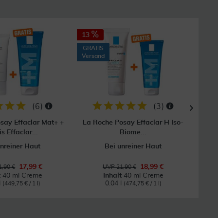
13
20
GRATIS
GRAT
Versand
Vers
(
6
)
(
3
)
say Effaclar Mat+ +
La Roche Posay Effaclar H Iso-
L
is Effaclar...
Biome...
unreiner Haut
Bei unreiner Haut
17,99 €
18,99 €
,90 €
UVP 21,90 €
t
40 ml Creme
Inhalt
40 ml Creme
l
0.04 l
(449,75 € / 1 l)
(474,75 € / 1 l)