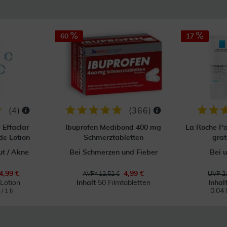
60
17
(
4
)
(
366
)
Effaclar
Ibuprofen Medibond 400 mg
La Roche Po
de Lotion
Schmerztabletten
grat
ut / Akne
Bei Schmerzen und Fieber
Bei 
4,99 €
4,99 €
AVP* 12,52 €
UVP 21
Lotion
Inhalt
50 Filmtabletten
Inhal
0.04 
/ 1 l)