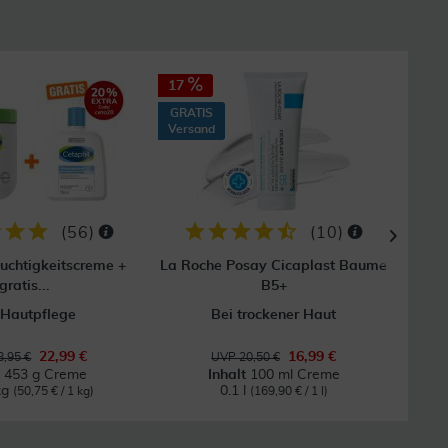
17
10
GRATIS
Versand
(
56
)
(
10
)
euchtigkeitscreme +
La Roche Posay Cicaplast Baume
Cera
gratis...
B5+
 Hautpflege
Bei trockener Haut
Für
22,99 €
16,99 €
,95 €
UVP 20,50 €
t
453 g Creme
Inhalt
100 ml Creme
kg
0.1 l
(50,75 € / 1 kg)
(169,90 € / 1 l)