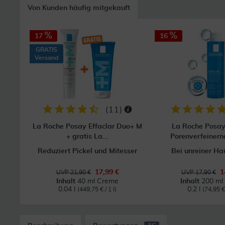
Von Kunden häufig mitgekauft
17
16
GRATIS
Versand
(
11
)
La Roche Posay Effaclar Duo+ M
La Roche Posay 
+ gratis La...
Porenverfeinern
Reduziert Pickel und Mitesser
Bei unreiner Ha
17,99 €
1
UVP 21,90 €
UVP 17,90 €
Inhalt
40 ml Creme
Inhalt
200 ml 
0.04 l
0.2 l
(449,75 € / 1 l)
(74,95 € 