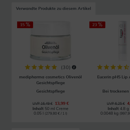
Verwandte Produkte zu diesem Artikel
15
23
(
30
)
medipharma cosmetics Olivenöl
Eucerin pH5 Lip A
Gesichtspflege
Gesichtspflege
Bei trockenen
13,99 €
4
UVP 16,49 €
UVP 6,25 €
Inhalt
50 ml Creme
Inhalt
4.8 g 
0.05 l
0.0048 kg
(279,80 € / 1 l)
(997,9