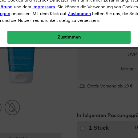
elle Cookies und Werbe-IDs setzen wir nur mit Ihrer Zustimmung. We
lärung
und dem
Impressum
. Sie können die Verwendung von Cookie
Reduziert Mitesser und h
ungen
anpassen. Mit dem Klick auf
Zustimmen
helfen Sie uns, die Seit
unter Kontrolle
und die Nutzerfreundlichkeit stetig zu verbessern.
Die Haut wird gereinigt u
Zustimmen
Inhalt
400 ml Gel
UVP 
Menge:
Gratis Versand ab 19 €
In folgenden Packungsgrö
1 Stück
U