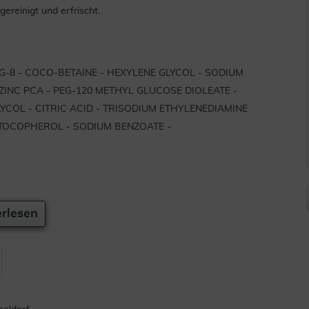
gereinigt und erfrischt.
G-8 - COCO-BETAINE - HEXYLENE GLYCOL - SODIUM
INC PCA - PEG-120 METHYL GLUCOSE DIOLEATE -
YCOL - CITRIC ACID - TRISODIUM ETHYLENEDIAMINE
 TOCOPHEROL - SODIUM BENZOATE -
n.
rlesen