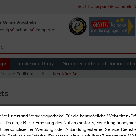
Jetzt Bonuspunkte sammeln &
e Online Apotheke
nstig
schnell
kompetent
ege
Familie und Baby
Naturheilmittel und Homöopathi
üre und Pediküre
Maniküre Set
ets
r Volksversand Versandapotheke! Für die bestmögliche Webseiten-Er
-IDs ein, z.B. zur Erhöhung des Nutzerkomforts, Erstellung anonymer 
ht-personalisierter Werbung, oder Anbindung externer Service-Dienstle