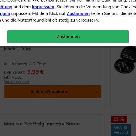
elle Cookies und Werbe-IDs setzen wir nur mit Ihrer Zustimmung. We
lärung
und dem
Impressum
. Sie können die Verwendung von Cookie
55
ungen
anpassen. Mit dem Klick auf
Zustimmen
helfen Sie uns, die Seit
Elektrisches Maniküre- & Pediküre-
und die Nutzerfreundlichkeit stetig zu verbessern.
Set
(
3
)
Zustimmen
Zur Nagelpflege
Inhalt
1 Stück
Lieferzeit 1-2 Tage
9,99 €
UVP 39,99 €
inkl. MwSt.
Versandkosten
In den
Warenkorb
22
Manikür Set 9-tlg. mit Etui Braun
GRATIS
Versand