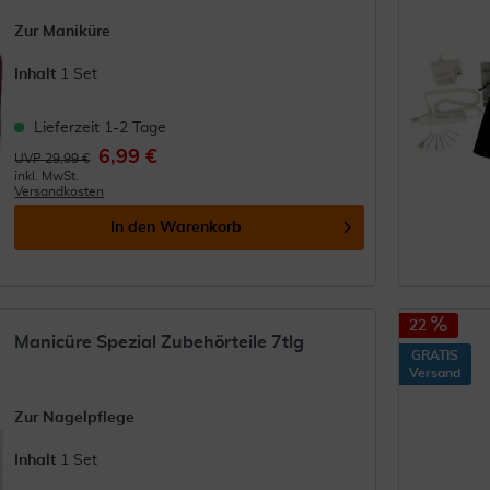
Zur Maniküre
Inhalt
1 Set
Lieferzeit 1-2 Tage
6,99 €
UVP 29,99 €
inkl. MwSt.
Versandkosten
In den
Warenkorb
22
Manicüre Spezial Zubehörteile 7tlg
GRATIS
Versand
Zur Nagelpflege
Inhalt
1 Set