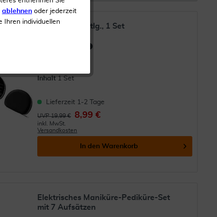
iteres entnehmen Sie
s
ablehnen
oder jederzeit
e Ihren individuellen
Manikür-Set 8tlg., 1 Set
(
1
)
Zur Maniküre
Inhalt
1 Set
Lieferzeit 1-2 Tage
8,99 €
UVP 19,99 €
inkl. MwSt.
Versandkosten
In den
Warenkorb
Elektrisches Maniküre-Pediküre-Set
mit 7 Aufsätzen