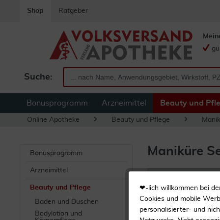
Shop
Ratgeber
Mein
gü
Suche:
Bonusprogramm
Arzneimittel
Beauty und Pfl
Online Apotheke
Beauty und Pflege
Manik
Maniküre S
Bonusprogramm
Arzneimittel
Filtern
Beauty und Pflege
❤-lich willkommen bei de
Cookies und mobile Werbe
Baden und Duschen
personalisierter- und nic
Bodylotion und