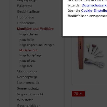
Körperpflege
Netzwerke. Nicht essenzi
bitte der
Datenschutzerk
Fußcreme
75
über die
Cookie-Einstell
Gesichtspflege
Bedürfnissen anzupassen 
Haarpflege
Handcreme
Maniküre und Pediküre
Nagelscheren
Nagelfeilen
Nagelknipser und -zangen
Maniküre Set
Nagelhautpflege
Nagelpflege
Nagellack
Männerpflege
Narbenpflege
Naturkosmetik
Sonnenschutz
76
Vegane Kosmetik
Wirkstoffe
Geschenkideen