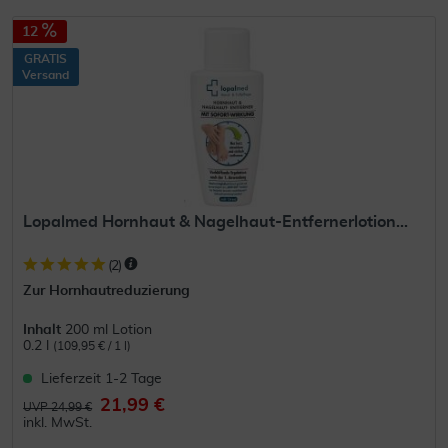
12
GRATIS
Versand
Lopalmed Hornhaut & Nagelhaut-Entfernerlotion...
(
2
)
Zur Hornhautreduzierung
Inhalt
200 ml Lotion
0.2 l
(109,95 € / 1 l)
Lieferzeit 1-2 Tage
21,99 €
UVP 24,99 €
inkl. MwSt.