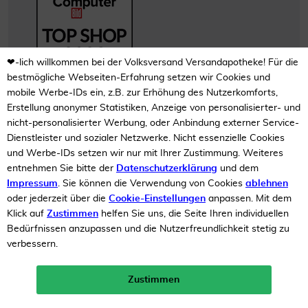
❤-lich willkommen bei der Volksversand Versandapotheke! Für die
bestmögliche Webseiten-Erfahrung setzen wir Cookies und
mobile Werbe-IDs ein, z.B. zur Erhöhung des Nutzerkomforts,
Erstellung anonymer Statistiken, Anzeige von personalisierter- und
nicht-personalisierter Werbung, oder Anbindung externer Service-
Dienstleister und sozialer Netzwerke. Nicht essenzielle Cookies
und Werbe-IDs setzen wir nur mit Ihrer Zustimmung. Weiteres
Datenschutz
AGB
Impressum
entnehmen Sie bitte der
Datenschutzerklärung
und dem
Impressum
. Sie können die Verwendung von Cookies
ablehnen
Alle Preise sind inkl. der gestzlichen MwSt. Preisänderungen und Irrtum vorbehalten. Die Lieferung
oder jederzeit über die
Cookie-Einstellungen
anpassen. Mit dem
erfolgt nur innerhalb von Deutschland.
Klick auf
Zustimmen
helfen Sie uns, die Seite Ihren individuellen
*AVP= Der einheitliche Produkt-Abgabepreis, der für den Ausnahmefall der Abgabe und
Bedürfnissen anzupassen und die Nutzerfreundlichkeit stetig zu
Abrechnung zu Lasten der gesetzlichen Krankenkassen (KK) vom Hersteller gegenüber der
verbessern.
Informationsstelle für Arzneispezialitäten GmbH (IFA) gem. § III 1, S. 2 AMG anzugeben ist und im
Erstattungsfall abzügl. 5% von der KK an die Apotheke ausgezahlt wird. Bei Doppelpackungen
Summe der Einzel-AVP. Volksversand Versandapotheke liefert schnell, zuverlässig und diskret.
Schenken Sie uns Ihr Vertrauen und überzeugen Sie sich von den vielen Vorteilen unseres Online-
Zustimmen
Neukunden-Rabatt ab 49€!
10%
Shops!
mehr erfahren >