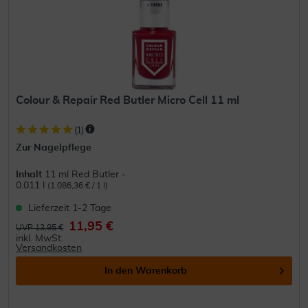
Colour & Repair Red Butler Micro Cell 11 ml
(
1
)
Zur Nagelpflege
Inhalt
11 ml Red Butler -
0.011 l
(1.086,36 € / 1 l)
Lieferzeit 1-2 Tage
11,95 €
UVP 13,95 €
inkl. MwSt.
Versandkosten
In den
Warenkorb