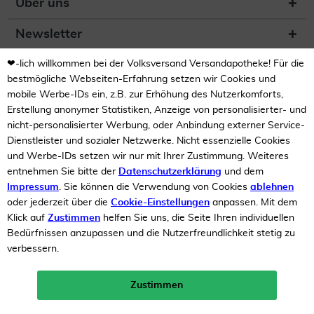
Über uns
Newsletter
❤-lich willkommen bei der Volksversand Versandapotheke! Für die
(DE) Zur Überprüfung der
Legalität dieser Website
bestmögliche Webseiten-Erfahrung setzen wir Cookies und
hier klicken
mobile Werbe-IDs ein, z.B. zur Erhöhung des Nutzerkomforts,
Erstellung anonymer Statistiken, Anzeige von personalisierter- und
nicht-personalisierter Werbung, oder Anbindung externer Service-
Dienstleister und sozialer Netzwerke. Nicht essenzielle Cookies
und Werbe-IDs setzen wir nur mit Ihrer Zustimmung. Weiteres
entnehmen Sie bitte der
Datenschutzerklärung
und dem
Impressum
. Sie können die Verwendung von Cookies
ablehnen
Unsere Auszeichnungen
oder jederzeit über die
Cookie-Einstellungen
anpassen. Mit dem
Klick auf
Zustimmen
helfen Sie uns, die Seite Ihren individuellen
Bedürfnissen anzupassen und die Nutzerfreundlichkeit stetig zu
verbessern.
Zustimmen
Neukunden-Rabatt ab 49€!
10%
mehr erfahren >