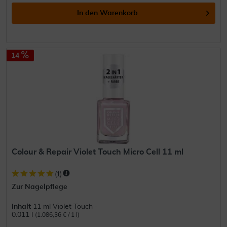
In den
Warenkorb
14
Colour & Repair Violet Touch Micro Cell 11 ml
(
1
)
Zur Nagelpflege
Inhalt
11 ml Violet Touch -
0.011 l
(1.086,36 € / 1 l)