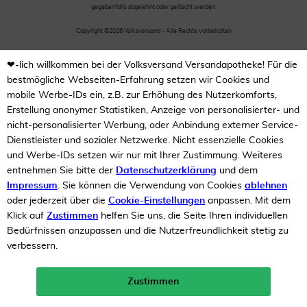
gegebenfalls abgelehnt oder gelöscht werden.
Copyright ©2026 Volksversand - Alle Rechte vorbehalten
❤-lich willkommen bei der Volksversand Versandapotheke! Für die
bestmögliche Webseiten-Erfahrung setzen wir Cookies und
mobile Werbe-IDs ein, z.B. zur Erhöhung des Nutzerkomforts,
Erstellung anonymer Statistiken, Anzeige von personalisierter- und
nicht-personalisierter Werbung, oder Anbindung externer Service-
Dienstleister und sozialer Netzwerke. Nicht essenzielle Cookies
und Werbe-IDs setzen wir nur mit Ihrer Zustimmung. Weiteres
entnehmen Sie bitte der
Datenschutzerklärung
und dem
Impressum
. Sie können die Verwendung von Cookies
ablehnen
oder jederzeit über die
Cookie-Einstellungen
anpassen. Mit dem
Klick auf
Zustimmen
helfen Sie uns, die Seite Ihren individuellen
Bedürfnissen anzupassen und die Nutzerfreundlichkeit stetig zu
verbessern.
Zustimmen
Neukunden-Rabatt ab 49€!
10%
mehr erfahren >