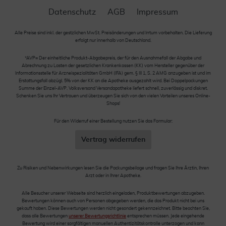
Datenschutz
AGB
Impressum
Alle Preise sind inkl. der gestzlichen MwSt. Preisänderungen und Irrtum vorbehalten. Die Lieferung
erfolgt nur innerhalb von Deutschland.
*AVP= Der einheitliche Produkt-Abgabepreis, der für den Ausnahmefall der Abgabe und
Abrechnung zu Lasten der gesetzlichen Krankenkassen (KK) vom Hersteller gegenüber der
Informationsstelle für Arzneispezialitäten GmbH (IFA) gem. § III 1, S. 2 AMG anzugeben ist und im
Erstattungsfall abzügl. 5% von der KK an die Apotheke ausgezahlt wird. Bei Doppelpackungen
Summe der Einzel-AVP. Volksversand Versandapotheke liefert schnell, zuverlässig und diskret.
Schenken Sie uns Ihr Vertrauen und überzeugen Sie sich von den vielen Vorteilen unseres Online-
Shops!
Für den Widerruf einer Bestellung nutzen Sie das Formular:
Vertrag widerrufen
Zu Risiken und Nebenwirkungen lesen Sie die Packungsbeilage und fragen Sie Ihre Ärztin, Ihren
Arzt oder in Ihrer Apotheke.
Alle Besucher unserer Webseite sind herzlich eingeladen, Produktbewertungen abzugeben.
Bewertungen können auch von Personen abgegeben werden, die das Produkt nicht bei uns
gekauft haben. Diese Bewertungen werden nicht gesondert gekennzeichnet. Bitte beachten Sie,
dass alle Bewertungen
unserer Bewertungsrichtlinie
entsprechen müssen. Jede eingehende
Bewertung wird einer sorgfältigen manuellen Authentizitätskontrolle unterzogen und kann