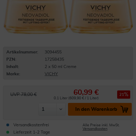
Artikelnummer:
3094455
PZN:
17258435
Inhalt:
2 x 50 ml Creme
Marke:
VICHY
60,99 €
UVP 78,00 €
21
0.1 Liter (609,90 € / 1 Liter)
In den Warenkorb
Versandkostenfrei
Alle Preise inkl. MwSt.
Versandkosten
Lieferzeit 1-2 Tage