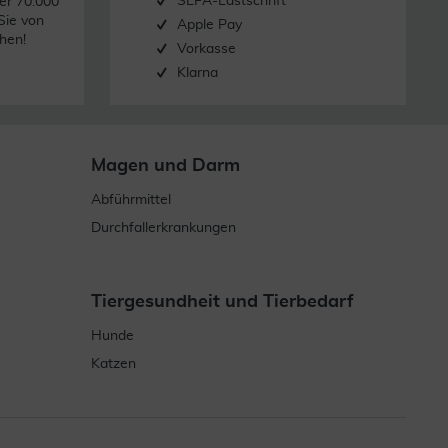
SEPA-Lastschrift
er 70.000
Sie von
Apple Pay
hen!
Vorkasse
Klarna
Magen und Darm
Abführmittel
Durchfallerkrankungen
Tiergesundheit und Tierbedarf
Hunde
Katzen