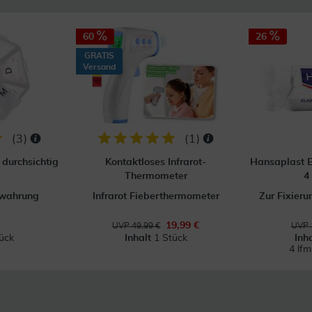
60
26
GRATIS
Versand
(
3
)
(
1
)
durchsichtig
Kontaktloses Infrarot-
Hansaplast E
Thermometer
4
ewahrung
Infrarot Fieberthermometer
Zur Fixier
19,99 €
UVP 49,99 €
UVP 
ück
Inhalt
1 Stück
Inh
4 lf