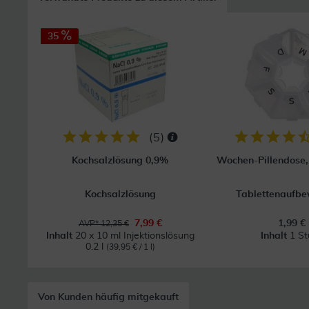
35
(
5
)
Kochsalzlösung 0,9%
Wochen-Pillendose, 
Kochsalzlösung
Tablettenaufb
7,99 €
1,99 €
AVP* 12,35 €
Inhalt
20 x 10 ml Injektionslösung
Inhalt
1 St
0.2 l
(39,95 € / 1 l)
Von Kunden häufig mitgekauft