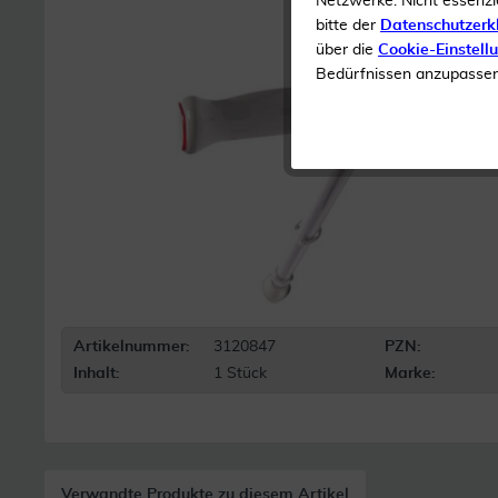
Netzwerke. Nicht essenzi
bitte der
Datenschutzerk
über die
Cookie-Einstell
Bedürfnissen anzupassen 
Artikelnummer:
3120847
PZN:
Inhalt:
1 Stück
Marke:
Verwandte Produkte zu diesem Artikel