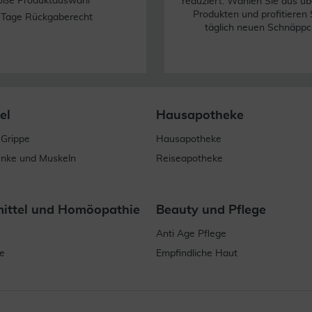
oße Produktauswahl
reduziert. Wählen Sie aus üb
Produkten und profitieren 
 Tage Rückgaberecht
täglich neuen Schnäppc
el
Hausapotheke
 Grippe
Hausapotheke
enke und Muskeln
Reiseapotheke
mittel und Homöopathie
Beauty und Pflege
Anti Age Pflege
e
Empfindliche Haut