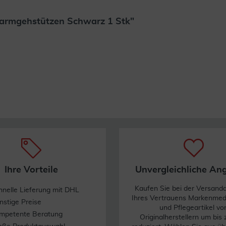
rarmgehstützen Schwarz 1 Stk"
Weiterlesen
Ihre Vorteile
Unvergleichliche An
Kaufen Sie bei der Versand
hnelle Lieferung mit DHL
Ihres Vertrauens Markenme
nstige Preise
und Pflegeartikel vo
mpetente Beratung
Originalherstellern um bis