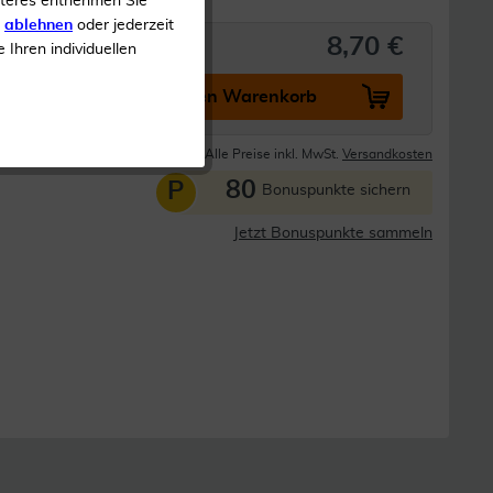
iteres entnehmen Sie
s
ablehnen
oder jederzeit
8,70 €
e Ihren individuellen
In den Warenkorb
Lieferzeit 1-3 Tage
Alle Preise inkl. MwSt.
Versandkosten
80
P
Bonuspunkte sichern
Jetzt Bonuspunkte sammeln