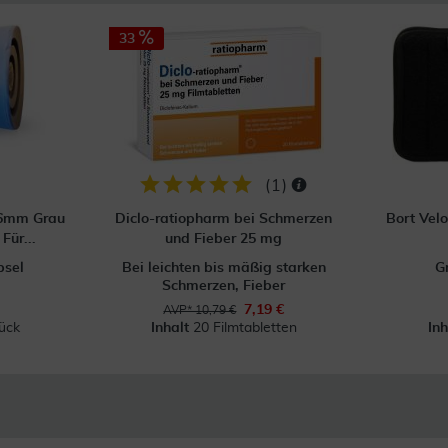
33
(
1
)
16mm Grau
Diclo-ratiopharm bei Schmerzen
Bort Velo
Für...
und Fieber 25 mg
psel
Bei leichten bis mäßig starken
Gr
Schmerzen, Fieber
7,19 €
AVP* 10,79 €
ück
Inhalt
20 Filmtabletten
In