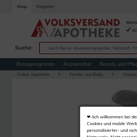
Shop
Ratgeber
Mein
gü
Suche:
Bonusprogramm
Arzneimittel
Beauty und Pfle
Online Apotheke
Familie und Baby
Häuslic
❤-lich willkommen bei de
Cookies und mobile Werbe
personalisierter- und nic