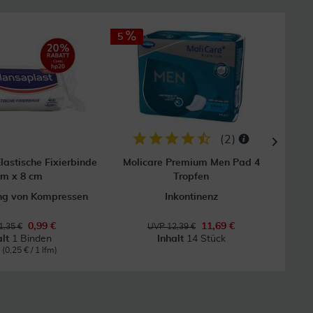
5
(
2
)
lastische Fixierbinde
Molicare Premium Men Pad 4
Fl
 m x 8 cm
Tropfen
ung von Kompressen
Inkontinenz
0,99 €
11,69 €
1,35 €
UVP 12,39 €
alt
1 Binden
Inhalt
14 Stück
m
(0,25 € / 1 lfm)