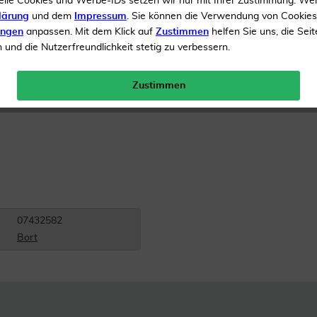
elle Cookies und Werbe-IDs setzen wir nur mit Ihrer Zustimmung. We
lärung
und dem
Impressum
. Sie können die Verwendung von Cookie
Inhalt
1 Stück
ungen
anpassen. Mit dem Klick auf
Zustimmen
helfen Sie uns, die Seit
und die Nutzerfreundlichkeit stetig zu verbessern.
Menge:
Zustimmen
Gratis Versand ab 19 €
07432582
Bort