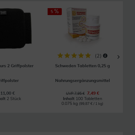
5
28
(
2
)
urs 2 Griffpolster
Schweden Tabletten 0,25 g
Bepa
iffpolster
Nahrungsergänzungsmittel
Be
11,00 €
7,49 €
UVP 7,95 €
halt
2 Stück
Inhalt
100 Tabletten
0.075 kg
(99,87 € / 1 kg)