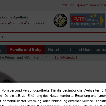
Jetzt Bonuspunkte sammeln &
e Online Apotheke
nstig
schnell
kompetent
ge
Familie und Baby
Naturheilmittel und Homöopathi
he Pflege- und Hilfsmittel
Sanitätsbedarf
Bort Polster F.Un
r Volksversand Versandapotheke! Für die bestmögliche Webseiten-Er
-IDs ein, z.B. zur Erhöhung des Nutzerkomforts, Erstellung anonymer 
ht-personalisierter Werbung, oder Anbindung externer Service-Dienstle
Polster f.Unterarmgehstü