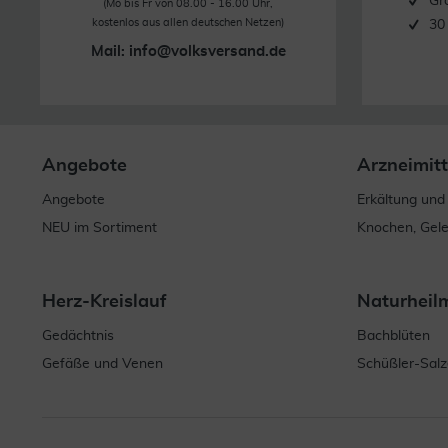
Gr
(Mo bis Fr von 08.00 - 16.00 Uhr,
kostenlos aus allen deutschen Netzen)
30
Mail:
info@volksversand.de
Angebote
Arzneimitt
Angebote
Erkältung und
NEU im Sortiment
Knochen, Gel
Herz-Kreislauf
Naturheil
Gedächtnis
Bachblüten
Gefäße und Venen
Schüßler-Salz