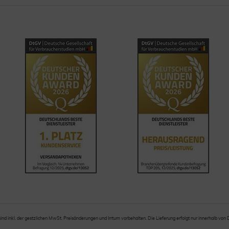
sind inkl. der gestzlichen MwSt. Preisänderungen und Irrtum vorbehalten. Die Lieferung erfolgt nur innerhalb von