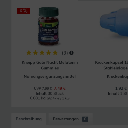
6
(
3
)
Kneipp Gute Nacht Melatonin
Krückenkapsel 
Gummies
Stahleinlage 
Nahrungsergänzungsmittel
Krückenka
7,49 €
1,92 €
UVP 7,99 €
Inhalt
30 Stück
Inhalt
1 St
0.081 kg
(92,47 € / 1 kg)
Beschreibung
Bewertungen
0