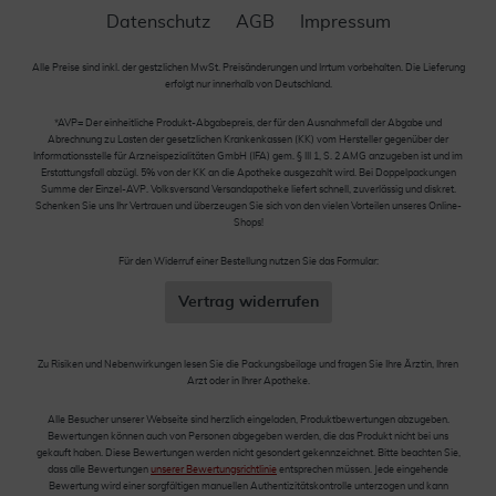
Datenschutz
AGB
Impressum
Alle Preise sind inkl. der gestzlichen MwSt. Preisänderungen und Irrtum vorbehalten. Die Lieferung
erfolgt nur innerhalb von Deutschland.
*AVP= Der einheitliche Produkt-Abgabepreis, der für den Ausnahmefall der Abgabe und
Abrechnung zu Lasten der gesetzlichen Krankenkassen (KK) vom Hersteller gegenüber der
Informationsstelle für Arzneispezialitäten GmbH (IFA) gem. § III 1, S. 2 AMG anzugeben ist und im
Erstattungsfall abzügl. 5% von der KK an die Apotheke ausgezahlt wird. Bei Doppelpackungen
Summe der Einzel-AVP. Volksversand Versandapotheke liefert schnell, zuverlässig und diskret.
Schenken Sie uns Ihr Vertrauen und überzeugen Sie sich von den vielen Vorteilen unseres Online-
Shops!
Für den Widerruf einer Bestellung nutzen Sie das Formular:
Vertrag widerrufen
Zu Risiken und Nebenwirkungen lesen Sie die Packungsbeilage und fragen Sie Ihre Ärztin, Ihren
Arzt oder in Ihrer Apotheke.
Alle Besucher unserer Webseite sind herzlich eingeladen, Produktbewertungen abzugeben.
Bewertungen können auch von Personen abgegeben werden, die das Produkt nicht bei uns
gekauft haben. Diese Bewertungen werden nicht gesondert gekennzeichnet. Bitte beachten Sie,
dass alle Bewertungen
unserer Bewertungsrichtlinie
entsprechen müssen. Jede eingehende
Bewertung wird einer sorgfältigen manuellen Authentizitätskontrolle unterzogen und kann