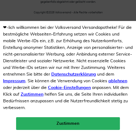
gegebenfalls abgelehnt oder gelöscht werden.
Copyright ©2026 Volksversand - Alle Rechte vorbehalten
❤-lich willkommen bei der Volksversand Versandapotheke! Für die
bestmögliche Webseiten-Erfahrung setzen wir Cookies und
mobile Werbe-IDs ein, z.B. zur Erhöhung des Nutzerkomforts,
Erstellung anonymer Statistiken, Anzeige von personalisierter- und
nicht-personalisierter Werbung, oder Anbindung externer Service-
Dienstleister und sozialer Netzwerke. Nicht essenzielle Cookies
und Werbe-IDs setzen wir nur mit Ihrer Zustimmung. Weiteres
entnehmen Sie bitte der
Datenschutzerklärung
und dem
Impressum
. Sie können die Verwendung von Cookies
ablehnen
oder jederzeit über die
Cookie-Einstellungen
anpassen. Mit dem
Klick auf
Zustimmen
helfen Sie uns, die Seite Ihren individuellen
Bedürfnissen anzupassen und die Nutzerfreundlichkeit stetig zu
verbessern.
Zustimmen
Neukunden-Rabatt ab 49€!
10%
mehr erfahren >