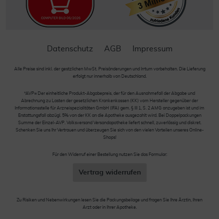
Datenschutz
AGB
Impressum
Alle Preise sind inkl. der gestzlichen MwSt. Preisänderungen und Irrtum vorbehalten. Die Lieferung
erfolgt nur innerhalb von Deutschland.
*AVP= Der einheitliche Produkt-Abgabepreis, der für den Ausnahmefall der Abgabe und
Abrechnung zu Lasten der gesetzlichen Krankenkassen (KK) vom Hersteller gegenüber der
Informationsstelle für Arzneispezialitäten GmbH (IFA) gem. § III 1, S. 2 AMG anzugeben ist und im
Erstattungsfall abzügl. 5% von der KK an die Apotheke ausgezahlt wird. Bei Doppelpackungen
Summe der Einzel-AVP. Volksversand Versandapotheke liefert schnell, zuverlässig und diskret.
Schenken Sie uns Ihr Vertrauen und überzeugen Sie sich von den vielen Vorteilen unseres Online-
Shops!
Für den Widerruf einer Bestellung nutzen Sie das Formular:
Vertrag widerrufen
Zu Risiken und Nebenwirkungen lesen Sie die Packungsbeilage und fragen Sie Ihre Ärztin, Ihren
Arzt oder in Ihrer Apotheke.