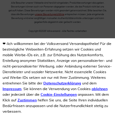
Alle Besucher unserer Webseite sind herzlich eingeladen, Produktbewertungen abzugeben.
Bewertungen können auch von Personen abgegeben werden, die das Produkt nicht bei uns
gekauft haben. Diese Bewertungen werden nicht gesondert gekennzeichnet. Bitte beachten Sie,
dass alle Bewertungen
unserer Bewertungsrichtlinie
entsprechen müssen. Jede eingehende
Bewertung wird einer sorgfältigen manuellen Authentizitätskontrolle unterzogen und kann
gegebenfalls abgelehnt oder gelöscht werden.
Copyright ©2026 Volksversand - Alle Rechte vorbehalten
❤-lich willkommen bei der Volksversand Versandapotheke! Für die
bestmögliche Webseiten-Erfahrung setzen wir Cookies und
mobile Werbe-IDs ein, z.B. zur Erhöhung des Nutzerkomforts,
Erstellung anonymer Statistiken, Anzeige von personalisierter- und
nicht-personalisierter Werbung, oder Anbindung externer Service-
Dienstleister und sozialer Netzwerke. Nicht essenzielle Cookies
und Werbe-IDs setzen wir nur mit Ihrer Zustimmung. Weiteres
entnehmen Sie bitte der
Datenschutzerklärung
und dem
Impressum
. Sie können die Verwendung von Cookies
ablehnen
oder jederzeit über die
Cookie-Einstellungen
anpassen. Mit dem
Klick auf
Zustimmen
helfen Sie uns, die Seite Ihren individuellen
Bedürfnissen anzupassen und die Nutzerfreundlichkeit stetig zu
verbessern.