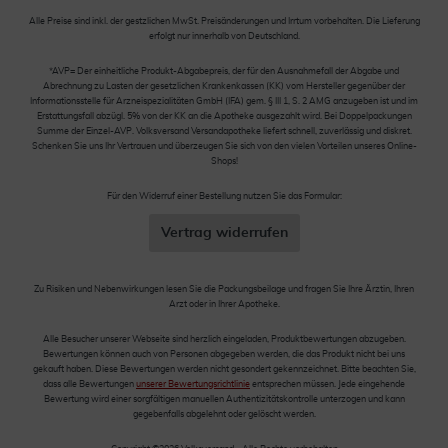
Alle Preise sind inkl. der gestzlichen MwSt. Preisänderungen und Irrtum vorbehalten. Die Lieferung
erfolgt nur innerhalb von Deutschland.
*AVP= Der einheitliche Produkt-Abgabepreis, der für den Ausnahmefall der Abgabe und
Abrechnung zu Lasten der gesetzlichen Krankenkassen (KK) vom Hersteller gegenüber der
Informationsstelle für Arzneispezialitäten GmbH (IFA) gem. § III 1, S. 2 AMG anzugeben ist und im
Erstattungsfall abzügl. 5% von der KK an die Apotheke ausgezahlt wird. Bei Doppelpackungen
Summe der Einzel-AVP. Volksversand Versandapotheke liefert schnell, zuverlässig und diskret.
Schenken Sie uns Ihr Vertrauen und überzeugen Sie sich von den vielen Vorteilen unseres Online-
Shops!
Für den Widerruf einer Bestellung nutzen Sie das Formular:
Vertrag widerrufen
Zu Risiken und Nebenwirkungen lesen Sie die Packungsbeilage und fragen Sie Ihre Ärztin, Ihren
Arzt oder in Ihrer Apotheke.
Alle Besucher unserer Webseite sind herzlich eingeladen, Produktbewertungen abzugeben.
Bewertungen können auch von Personen abgegeben werden, die das Produkt nicht bei uns
gekauft haben. Diese Bewertungen werden nicht gesondert gekennzeichnet. Bitte beachten Sie,
dass alle Bewertungen
unserer Bewertungsrichtlinie
entsprechen müssen. Jede eingehende
Bewertung wird einer sorgfältigen manuellen Authentizitätskontrolle unterzogen und kann
gegebenfalls abgelehnt oder gelöscht werden.