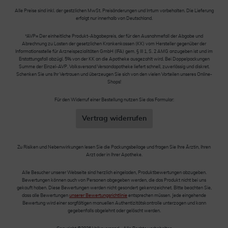
Alle Preise sind inkl. der gestzlichen MwSt. Preisänderungen und Irrtum vorbehalten. Die Lieferung
erfolgt nur innerhalb von Deutschland.
*AVP= Der einheitliche Produkt-Abgabepreis, der für den Ausnahmefall der Abgabe und
Abrechnung zu Lasten der gesetzlichen Krankenkassen (KK) vom Hersteller gegenüber der
Informationsstelle für Arzneispezialitäten GmbH (IFA) gem. § III 1, S. 2 AMG anzugeben ist und im
Erstattungsfall abzügl. 5% von der KK an die Apotheke ausgezahlt wird. Bei Doppelpackungen
Summe der Einzel-AVP. Volksversand Versandapotheke liefert schnell, zuverlässig und diskret.
Schenken Sie uns Ihr Vertrauen und überzeugen Sie sich von den vielen Vorteilen unseres Online-
Shops!
Für den Widerruf einer Bestellung nutzen Sie das Formular:
Vertrag widerrufen
Zu Risiken und Nebenwirkungen lesen Sie die Packungsbeilage und fragen Sie Ihre Ärztin, Ihren
Arzt oder in Ihrer Apotheke.
Alle Besucher unserer Webseite sind herzlich eingeladen, Produktbewertungen abzugeben.
Bewertungen können auch von Personen abgegeben werden, die das Produkt nicht bei uns
gekauft haben. Diese Bewertungen werden nicht gesondert gekennzeichnet. Bitte beachten Sie,
dass alle Bewertungen
unserer Bewertungsrichtlinie
entsprechen müssen. Jede eingehende
Bewertung wird einer sorgfältigen manuellen Authentizitätskontrolle unterzogen und kann
gegebenfalls abgelehnt oder gelöscht werden.