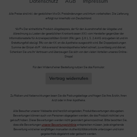
Datenschutz
AGB
Impressum
Alle Preise sind inkl. der gestzlichen MwSt. Preisänderungen und Irrtum vorbehalten. Die Lieferung
erfolgt nur innerhalb von Deutschland.
*AVP= Der einheitliche Produkt-Abgabepreis, der für den Ausnahmefall der Abgabe und
Abrechnung zu Lasten der gesetzlichen Krankenkassen (KK) vom Hersteller gegenüber der
Informationsstelle für Arzneispezialitäten GmbH (IFA) gem. § III 1, S. 2 AMG anzugeben ist und im
Erstattungsfall abzügl. 5% von der KK an die Apotheke ausgezahlt wird. Bei Doppelpackungen
Summe der Einzel-AVP. Volksversand Versandapotheke liefert schnell, zuverlässig und diskret.
Schenken Sie uns Ihr Vertrauen und überzeugen Sie sich von den vielen Vorteilen unseres Online-
Shops!
Für den Widerruf einer Bestellung nutzen Sie das Formular:
Vertrag widerrufen
Zu Risiken und Nebenwirkungen lesen Sie die Packungsbeilage und fragen Sie Ihre Ärztin, Ihren
Arzt oder in Ihrer Apotheke.
Alle Besucher unserer Webseite sind herzlich eingeladen, Produktbewertungen abzugeben.
Bewertungen können auch von Personen abgegeben werden, die das Produkt nicht bei uns
gekauft haben. Diese Bewertungen werden nicht gesondert gekennzeichnet. Bitte beachten Sie,
dass alle Bewertungen
unserer Bewertungsrichtlinie
entsprechen müssen. Jede eingehende
Bewertung wird einer sorgfältigen manuellen Authentizitätskontrolle unterzogen und kann
gegebenfalls abgelehnt oder gelöscht werden.