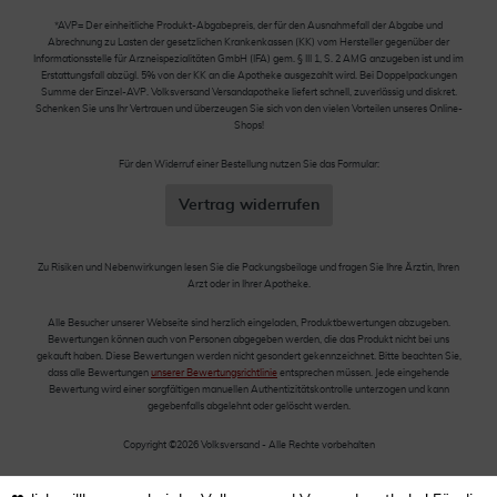
*AVP= Der einheitliche Produkt-Abgabepreis, der für den Ausnahmefall der Abgabe und
Abrechnung zu Lasten der gesetzlichen Krankenkassen (KK) vom Hersteller gegenüber der
Informationsstelle für Arzneispezialitäten GmbH (IFA) gem. § III 1, S. 2 AMG anzugeben ist und im
Erstattungsfall abzügl. 5% von der KK an die Apotheke ausgezahlt wird. Bei Doppelpackungen
Summe der Einzel-AVP. Volksversand Versandapotheke liefert schnell, zuverlässig und diskret.
Schenken Sie uns Ihr Vertrauen und überzeugen Sie sich von den vielen Vorteilen unseres Online-
Shops!
Für den Widerruf einer Bestellung nutzen Sie das Formular:
Vertrag widerrufen
Zu Risiken und Nebenwirkungen lesen Sie die Packungsbeilage und fragen Sie Ihre Ärztin, Ihren
Arzt oder in Ihrer Apotheke.
Alle Besucher unserer Webseite sind herzlich eingeladen, Produktbewertungen abzugeben.
Bewertungen können auch von Personen abgegeben werden, die das Produkt nicht bei uns
gekauft haben. Diese Bewertungen werden nicht gesondert gekennzeichnet. Bitte beachten Sie,
dass alle Bewertungen
unserer Bewertungsrichtlinie
entsprechen müssen. Jede eingehende
Bewertung wird einer sorgfältigen manuellen Authentizitätskontrolle unterzogen und kann
gegebenfalls abgelehnt oder gelöscht werden.
Copyright ©2026 Volksversand - Alle Rechte vorbehalten