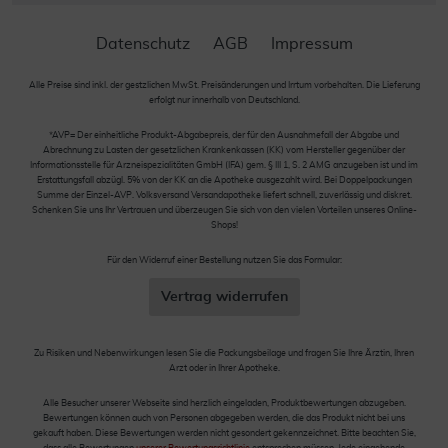
Datenschutz
AGB
Impressum
Alle Preise sind inkl. der gestzlichen MwSt. Preisänderungen und Irrtum vorbehalten. Die Lieferung
erfolgt nur innerhalb von Deutschland.
*AVP= Der einheitliche Produkt-Abgabepreis, der für den Ausnahmefall der Abgabe und
Abrechnung zu Lasten der gesetzlichen Krankenkassen (KK) vom Hersteller gegenüber der
Informationsstelle für Arzneispezialitäten GmbH (IFA) gem. § III 1, S. 2 AMG anzugeben ist und im
Erstattungsfall abzügl. 5% von der KK an die Apotheke ausgezahlt wird. Bei Doppelpackungen
Summe der Einzel-AVP. Volksversand Versandapotheke liefert schnell, zuverlässig und diskret.
Schenken Sie uns Ihr Vertrauen und überzeugen Sie sich von den vielen Vorteilen unseres Online-
Shops!
Für den Widerruf einer Bestellung nutzen Sie das Formular:
Vertrag widerrufen
Zu Risiken und Nebenwirkungen lesen Sie die Packungsbeilage und fragen Sie Ihre Ärztin, Ihren
Arzt oder in Ihrer Apotheke.
Alle Besucher unserer Webseite sind herzlich eingeladen, Produktbewertungen abzugeben.
Bewertungen können auch von Personen abgegeben werden, die das Produkt nicht bei uns
gekauft haben. Diese Bewertungen werden nicht gesondert gekennzeichnet. Bitte beachten Sie,