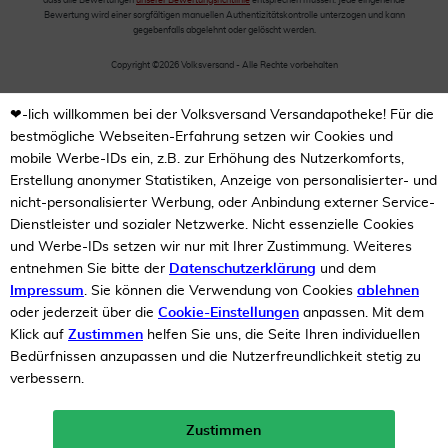
dass alle Bewertungen
unserer Bewertungsrichtlinie
entsprechen müssen. Jede eingehende
Bewertung wird einer sorgfältigen manuellen Authentizitätskontrolle unterzogen und kann
gegebenfalls abgelehnt oder gelöscht werden.
Copyright ©2026 Volksversand - Alle Rechte vorbehalten
❤-lich willkommen bei der Volksversand Versandapotheke! Für die
bestmögliche Webseiten-Erfahrung setzen wir Cookies und
mobile Werbe-IDs ein, z.B. zur Erhöhung des Nutzerkomforts,
Erstellung anonymer Statistiken, Anzeige von personalisierter- und
nicht-personalisierter Werbung, oder Anbindung externer Service-
Dienstleister und sozialer Netzwerke. Nicht essenzielle Cookies
und Werbe-IDs setzen wir nur mit Ihrer Zustimmung. Weiteres
entnehmen Sie bitte der
Datenschutzerklärung
und dem
Impressum
. Sie können die Verwendung von Cookies
ablehnen
oder jederzeit über die
Cookie-Einstellungen
anpassen. Mit dem
Klick auf
Zustimmen
helfen Sie uns, die Seite Ihren individuellen
Bedürfnissen anzupassen und die Nutzerfreundlichkeit stetig zu
verbessern.
Zustimmen
Neukunden-Rabatt ab 49€!