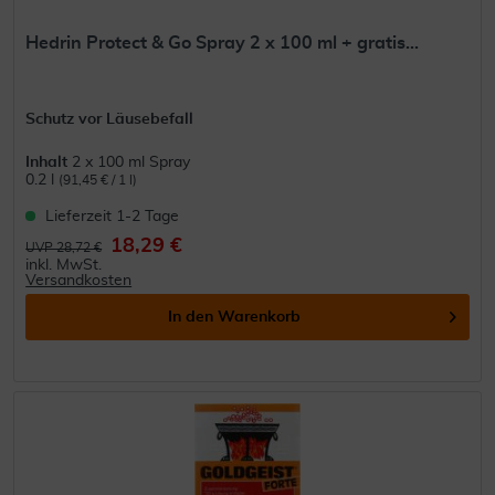
Hedrin Protect & Go Spray 2 x 100 ml + gratis...
Schutz vor Läusebefall
Inhalt
2 x 100 ml Spray
0.2 l
(91,45 € / 1 l)
Lieferzeit 1-2 Tage
18,29 €
UVP 28,72 €
inkl. MwSt.
Versandkosten
In den
Warenkorb