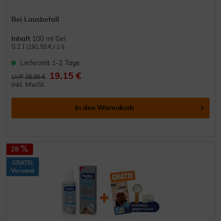
Bei Lausbefall
Inhalt
100 ml Gel
0.1 l
(191,50 € / 1 l)
Lieferzeit 1-2 Tage
19,15 €
UVP 26,95 €
inkl. MwSt.
In den
Warenkorb
28
GRATIS
Versand