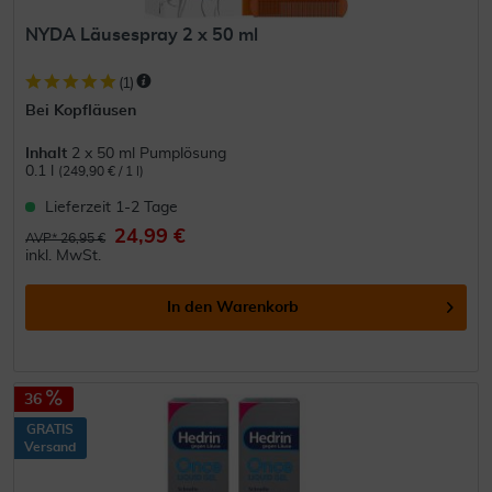
NYDA Läusespray 2 x 50 ml
(
1
)
Bei Kopfläusen
Inhalt
2 x 50 ml Pumplösung
0.1 l
(249,90 € / 1 l)
Lieferzeit 1-2 Tage
24,99 €
AVP* 26,95 €
inkl. MwSt.
In den
Warenkorb
36
GRATIS
Versand