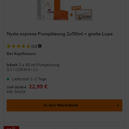
Nyda express Pumplösung 2x50ml + gratis Lupe
(
10
)
Bei Kopfläusen
Inhalt
2 x 50 ml Pumplösung
0.1 l
(229,90 € / 1 l)
Lieferzeit 1-2 Tage
22,99 €
UVP 26,95 €
inkl. MwSt.
In den
Warenkorb