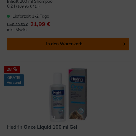
Inhalt
200 ml Shampoo
0.2 l
(109,95 € / 1 l)
Lieferzeit 1-2 Tage
21,99 €
UVP 30,50 €
inkl. MwSt.
In den
Warenkorb
28
GRATIS
Versand
Hedrin Once Liquid 100 ml Gel