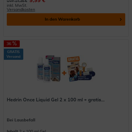
9,99 €
UVP 14,36 €
inkl. MwSt.
Versandkosten
In den
Warenkorb
36
GRATIS
Versand
Hedrin Once Liquid Gel 2 x 100 ml + gratis...
Bei Lausbefall
Inhalt
2 x 100 ml Gel