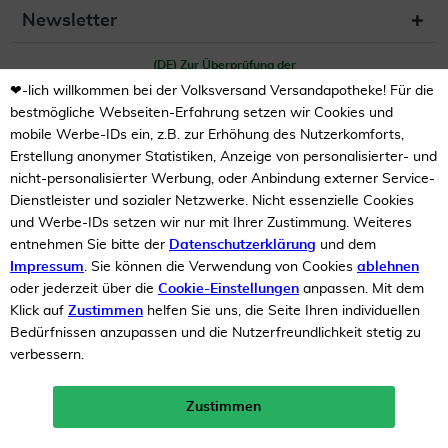
Newsletter
(DE) Zur Überprüfung der
Legalität dieser Website
hier klicken
❤-lich willkommen bei der Volksversand Versandapotheke! Für die
bestmögliche Webseiten-Erfahrung setzen wir Cookies und
mobile Werbe-IDs ein, z.B. zur Erhöhung des Nutzerkomforts,
Erstellung anonymer Statistiken, Anzeige von personalisierter- und
nicht-personalisierter Werbung, oder Anbindung externer Service-
Dienstleister und sozialer Netzwerke. Nicht essenzielle Cookies
und Werbe-IDs setzen wir nur mit Ihrer Zustimmung. Weiteres
entnehmen Sie bitte der
Datenschutzerklärung
und dem
Unsere Auszeichnungen
Impressum
. Sie können die Verwendung von Cookies
ablehnen
oder jederzeit über die
Cookie-Einstellungen
anpassen. Mit dem
Klick auf
Zustimmen
helfen Sie uns, die Seite Ihren individuellen
Bedürfnissen anzupassen und die Nutzerfreundlichkeit stetig zu
verbessern.
Zustimmen
Neukunden-Rabatt ab 49€!
10%
mehr erfahren >