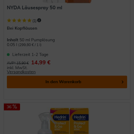
NYDA Läusespray 50 ml
(
1
)
Bei Kopfläusen
Inhalt
50 ml Pumplösung
0.05 l
(299,80 € / 1 l)
Lieferzeit 1-2 Tage
14,99 €
AVP* 15,90 €
inkl. MwSt.
Versandkosten
In den
Warenkorb
36