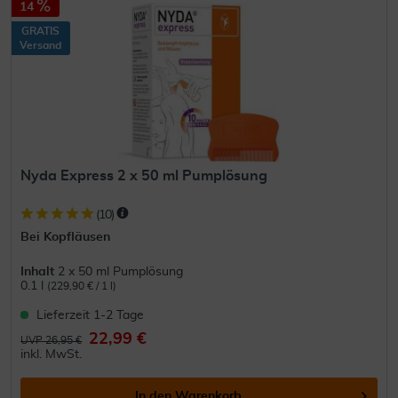
14
GRATIS
Versand
Nyda Express 2 x 50 ml Pumplösung
(
10
)
Bei Kopfläusen
Inhalt
2 x 50 ml Pumplösung
0.1 l
(229,90 € / 1 l)
Lieferzeit 1-2 Tage
22,99 €
UVP 26,95 €
inkl. MwSt.
In den
Warenkorb