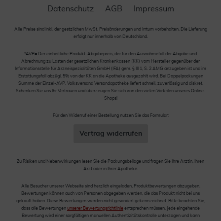
Datenschutz
AGB
Impressum
Alle Preise sind inkl. der gestzlichen MwSt. Preisänderungen und Irrtum vorbehalten. Die Lieferung
erfolgt nur innerhalb von Deutschland.
*AVP= Der einheitliche Produkt-Abgabepreis, der für den Ausnahmefall der Abgabe und
Abrechnung zu Lasten der gesetzlichen Krankenkassen (KK) vom Hersteller gegenüber der
Informationsstelle für Arzneispezialitäten GmbH (IFA) gem. § III 1, S. 2 AMG anzugeben ist und im
Erstattungsfall abzügl. 5% von der KK an die Apotheke ausgezahlt wird. Bei Doppelpackungen
Summe der Einzel-AVP. Volksversand Versandapotheke liefert schnell, zuverlässig und diskret.
Schenken Sie uns Ihr Vertrauen und überzeugen Sie sich von den vielen Vorteilen unseres Online-
Shops!
Für den Widerruf einer Bestellung nutzen Sie das Formular:
Vertrag widerrufen
Zu Risiken und Nebenwirkungen lesen Sie die Packungsbeilage und fragen Sie Ihre Ärztin, Ihren
Arzt oder in Ihrer Apotheke.
Alle Besucher unserer Webseite sind herzlich eingeladen, Produktbewertungen abzugeben.
Bewertungen können auch von Personen abgegeben werden, die das Produkt nicht bei uns
gekauft haben. Diese Bewertungen werden nicht gesondert gekennzeichnet. Bitte beachten Sie,
dass alle Bewertungen
unserer Bewertungsrichtlinie
entsprechen müssen. Jede eingehende
Bewertung wird einer sorgfältigen manuellen Authentizitätskontrolle unterzogen und kann