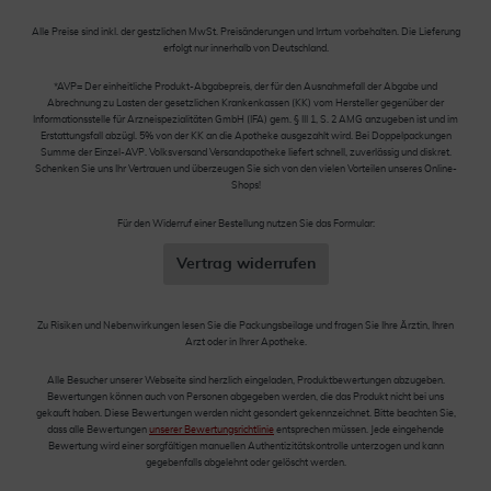
Alle Preise sind inkl. der gestzlichen MwSt. Preisänderungen und Irrtum vorbehalten. Die Lieferung
erfolgt nur innerhalb von Deutschland.
*AVP= Der einheitliche Produkt-Abgabepreis, der für den Ausnahmefall der Abgabe und
Abrechnung zu Lasten der gesetzlichen Krankenkassen (KK) vom Hersteller gegenüber der
Informationsstelle für Arzneispezialitäten GmbH (IFA) gem. § III 1, S. 2 AMG anzugeben ist und im
Erstattungsfall abzügl. 5% von der KK an die Apotheke ausgezahlt wird. Bei Doppelpackungen
Summe der Einzel-AVP. Volksversand Versandapotheke liefert schnell, zuverlässig und diskret.
Schenken Sie uns Ihr Vertrauen und überzeugen Sie sich von den vielen Vorteilen unseres Online-
Shops!
Für den Widerruf einer Bestellung nutzen Sie das Formular:
Vertrag widerrufen
Zu Risiken und Nebenwirkungen lesen Sie die Packungsbeilage und fragen Sie Ihre Ärztin, Ihren
Arzt oder in Ihrer Apotheke.
Alle Besucher unserer Webseite sind herzlich eingeladen, Produktbewertungen abzugeben.
Bewertungen können auch von Personen abgegeben werden, die das Produkt nicht bei uns
gekauft haben. Diese Bewertungen werden nicht gesondert gekennzeichnet. Bitte beachten Sie,
dass alle Bewertungen
unserer Bewertungsrichtlinie
entsprechen müssen. Jede eingehende
Bewertung wird einer sorgfältigen manuellen Authentizitätskontrolle unterzogen und kann
gegebenfalls abgelehnt oder gelöscht werden.