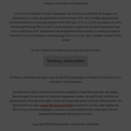
erfolgt nur innerhalb von Deutschland.
*AVP= Der einheitliche Produkt-Abgabepreis, der für den Ausnahmefall der Abgabe und
Abrechnung zu Lasten der gesetzlichen Krankenkassen (KK) vom Hersteller gegenüber der
Informationsstelle für Arzneispezialitäten GmbH (IFA) gem. § III 1, S. 2 AMG anzugeben ist und im
Erstattungsfall abzügl. 5% von der KK an die Apotheke ausgezahlt wird. Bei Doppelpackungen
Summe der Einzel-AVP. Volksversand Versandapotheke liefert schnell, zuverlässig und diskret.
Schenken Sie uns Ihr Vertrauen und überzeugen Sie sich von den vielen Vorteilen unseres Online-
Shops!
Für den Widerruf einer Bestellung nutzen Sie das Formular:
Vertrag widerrufen
Zu Risiken und Nebenwirkungen lesen Sie die Packungsbeilage und fragen Sie Ihre Ärztin, Ihren
Arzt oder in Ihrer Apotheke.
Alle Besucher unserer Webseite sind herzlich eingeladen, Produktbewertungen abzugeben.
Bewertungen können auch von Personen abgegeben werden, die das Produkt nicht bei uns
gekauft haben. Diese Bewertungen werden nicht gesondert gekennzeichnet. Bitte beachten Sie,
dass alle Bewertungen
unserer Bewertungsrichtlinie
entsprechen müssen. Jede eingehende
Bewertung wird einer sorgfältigen manuellen Authentizitätskontrolle unterzogen und kann
gegebenfalls abgelehnt oder gelöscht werden.
Copyright ©2026 Volksversand - Alle Rechte vorbehalten