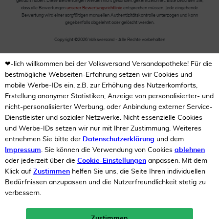
gekauft haben. Diese Bewertungen werden nicht gesondert gekennzeichnet. Bitte beachten Sie,
dass alle Bewertungen
unserer Bewertungsrichtlinie
entsprechen müssen. Jede eingehende
Bewertung wird einer sorgfältigen manuellen Authentizitätskontrolle unterzogen und kann
gegebenfalls abgelehnt oder gelöscht werden.
Copyright ©2026 Volksversand - Alle Rechte vorbehalten
❤-lich willkommen bei der Volksversand Versandapotheke! Für die
bestmögliche Webseiten-Erfahrung setzen wir Cookies und
mobile Werbe-IDs ein, z.B. zur Erhöhung des Nutzerkomforts,
Erstellung anonymer Statistiken, Anzeige von personalisierter- und
nicht-personalisierter Werbung, oder Anbindung externer Service-
Dienstleister und sozialer Netzwerke. Nicht essenzielle Cookies
und Werbe-IDs setzen wir nur mit Ihrer Zustimmung. Weiteres
entnehmen Sie bitte der
Datenschutzerklärung
und dem
Impressum
. Sie können die Verwendung von Cookies
ablehnen
oder jederzeit über die
Cookie-Einstellungen
anpassen. Mit dem
Klick auf
Zustimmen
helfen Sie uns, die Seite Ihren individuellen
Bedürfnissen anzupassen und die Nutzerfreundlichkeit stetig zu
verbessern.
Zustimmen