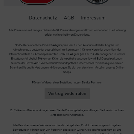
Datenschutz
AGB
Impressum
Alle Preise sind inkl. der gestzlichen MwSt. Preisänderungen und Irrtum vorbehalten. Die Lieferung
erfolgt nur innerhalb von Deutschland.
*AVP= Der einheitliche Produkt-Abgabepreis, der für den Ausnahmefall der Abgabe und
Abrechnung zu Lasten der gesetzlichen Krankenkassen (KK) vom Hersteller gegenüber der
Informationsstelle für Arzneispezialitäten GmbH (IFA) gem. § III 1, S. 2 AMG anzugeben ist und im
Erstattungsfall abzügl. 5% von der KK an die Apotheke ausgezahlt wird. Bei Doppelpackungen
Summe der Einzel-AVP. Volksversand Versandapotheke liefert schnell, zuverlässig und diskret.
Schenken Sie uns Ihr Vertrauen und überzeugen Sie sich von den vielen Vorteilen unseres Online-
Shops!
Für den Widerruf einer Bestellung nutzen Sie das Formular:
Vertrag widerrufen
Zu Risiken und Nebenwirkungen lesen Sie die Packungsbeilage und fragen Sie Ihre Ärztin, Ihren
Arzt oder in Ihrer Apotheke.
Alle Besucher unserer Webseite sind herzlich eingeladen, Produktbewertungen abzugeben.
Bewertungen können auch von Personen abgegeben werden, die das Produkt nicht bei uns