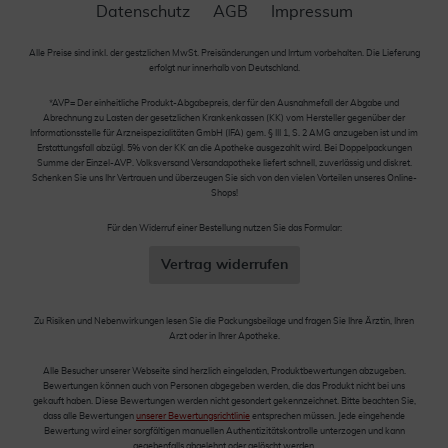
Datenschutz
AGB
Impressum
Alle Preise sind inkl. der gestzlichen MwSt. Preisänderungen und Irrtum vorbehalten. Die Lieferung
erfolgt nur innerhalb von Deutschland.
*AVP= Der einheitliche Produkt-Abgabepreis, der für den Ausnahmefall der Abgabe und
Abrechnung zu Lasten der gesetzlichen Krankenkassen (KK) vom Hersteller gegenüber der
Informationsstelle für Arzneispezialitäten GmbH (IFA) gem. § III 1, S. 2 AMG anzugeben ist und im
Erstattungsfall abzügl. 5% von der KK an die Apotheke ausgezahlt wird. Bei Doppelpackungen
Summe der Einzel-AVP. Volksversand Versandapotheke liefert schnell, zuverlässig und diskret.
Schenken Sie uns Ihr Vertrauen und überzeugen Sie sich von den vielen Vorteilen unseres Online-
Shops!
Für den Widerruf einer Bestellung nutzen Sie das Formular:
Vertrag widerrufen
Zu Risiken und Nebenwirkungen lesen Sie die Packungsbeilage und fragen Sie Ihre Ärztin, Ihren
Arzt oder in Ihrer Apotheke.
Alle Besucher unserer Webseite sind herzlich eingeladen, Produktbewertungen abzugeben.
Bewertungen können auch von Personen abgegeben werden, die das Produkt nicht bei uns
gekauft haben. Diese Bewertungen werden nicht gesondert gekennzeichnet. Bitte beachten Sie,
dass alle Bewertungen
unserer Bewertungsrichtlinie
entsprechen müssen. Jede eingehende
Bewertung wird einer sorgfältigen manuellen Authentizitätskontrolle unterzogen und kann
gegebenfalls abgelehnt oder gelöscht werden.