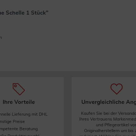
e Schelle 1 Stück"
Weiterlesen
n
Ihre Vorteile
Unvergleichliche An
Kaufen Sie bei der Versand
hnelle Lieferung mit DHL
Ihres Vertrauens Markenme
nstige Preise
und Pflegeartikel vo
mpetente Beratung
Originalherstellern um bis