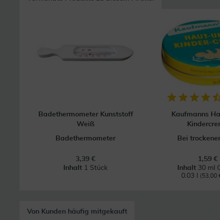
Badethermometer Kunststoff
Kaufmanns Ha
Weiß
Kindercr
Badethermometer
Bei trockene
3,39 €
1,59 €
Inhalt
1 Stück
Inhalt
30 ml 
0.03 l
(53,00 €
Von Kunden häufig mitgekauft