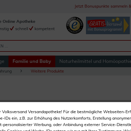
Jetzt Bonuspunkte sammeln &
e Online Apotheke
nstig
schnell
kompetent
ge
Familie und Baby
Naturheilmittel und Homöopathi
ahrung
Weitere Produkte
Motorikrassel 8 Bl
r Volksversand Versandapotheke! Für die bestmögliche Webseiten-Er
-IDs ein, z.B. zur Erhöhung des Nutzerkomforts, Erstellung anonymer 
Spielzeug
ht-personalisierter Werbung, oder Anbindung externer Service-Dienstle
Zum Greifen, Fühlen, Hör