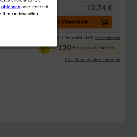
iteres entnehmen Sie
12,74 €
s
ablehnen
oder jederzeit
e Ihren individuellen
In den Warenkorb
Lieferzeit 1-3 Tage
Alle Preise inkl. MwSt.
Versandkosten
120
P
Bonuspunkte sichern
Jetzt Bonuspunkte sammeln