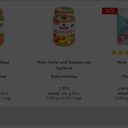
33
Birne
Holle Apfel und Banane mit
Wick
Aprikose
ung
Babynahrung
Pf
1,29 €
UVP 1
 Brei
Inhalt
190 g Brei
Inhal
0.19 kg
0.05 k
 / 1 kg)
(6,79 € / 1 kg)