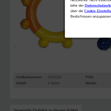
Netzwerke. Nicht essenzi
bitte der
Datenschutzerk
über die
Cookie-Einstell
Bedürfnissen anzupassen 
Artikelnummer:
3123122
PZN:
Inhalt:
1 Stück
Marke:
Verwandte Produkte zu diesem Artikel