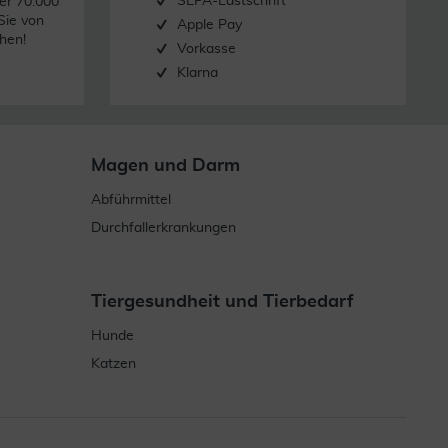
SEPA-Lastschrift
er 70.000
Sie von
Apple Pay
hen!
Vorkasse
Klarna
Magen und Darm
Abführmittel
Durchfallerkrankungen
Tiergesundheit und Tierbedarf
Hunde
Katzen