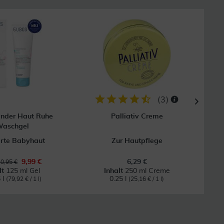
33
(
3
)
inder Haut Ruhe
Palliativ Creme
aschgel
arte Babyhaut
Zur Hautpflege
9,99 €
6,29 €
0,95 €
lt
125 ml Gel
Inhalt
250 ml Creme
 l
0.25 l
(79,92 € / 1 l)
(25,16 € / 1 l)