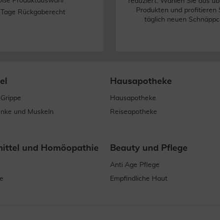
oße Produktauswahl
reduziert. Wählen Sie aus üb
Produkten und profitieren 
 Tage Rückgaberecht
täglich neuen Schnäppc
el
Hausapotheke
 Grippe
Hausapotheke
enke und Muskeln
Reiseapotheke
mittel und Homöopathie
Beauty und Pflege
Anti Age Pflege
e
Empfindliche Haut