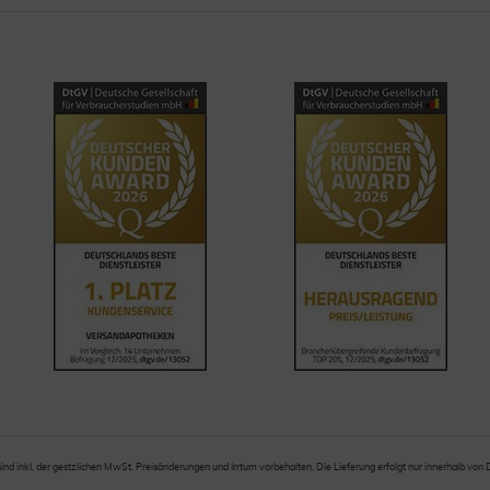
sind inkl. der gestzlichen MwSt. Preisänderungen und Irrtum vorbehalten. Die Lieferung erfolgt nur innerhalb von