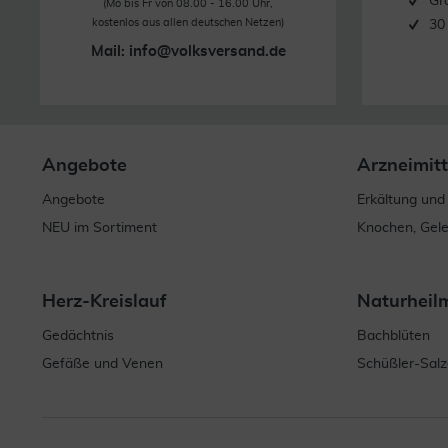
Gr
(Mo bis Fr von 08.00 - 16.00 Uhr,
kostenlos aus allen deutschen Netzen)
30
Mail:
info@volksversand.de
Angebote
Arzneimitt
Angebote
Erkältung und
NEU im Sortiment
Knochen, Gel
Herz-Kreislauf
Naturheil
Gedächtnis
Bachblüten
Gefäße und Venen
Schüßler-Salz