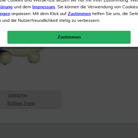
elle Cookies und Werbe-IDs setzen wir nur mit Ihrer Zustimmung. We
lärung
und dem
Impressum
. Sie können die Verwendung von Cookie
Inhalt
1 Stück
ungen
anpassen. Mit dem Klick auf
Zustimmen
helfen Sie uns, die Seit
und die Nutzerfreundlichkeit stetig zu verbessern.
Menge:
Zustimmen
Gratis Versand ab 19 €
10066709
Büttner Frank