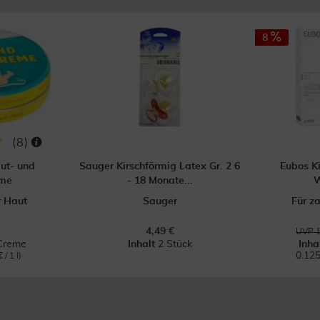
8
(
8
)
ut- und
Sauger Kirschförmig Latex Gr. 2 6
Eubos K
eme
- 18 Monate...
W
r Haut
Sauger
Für z
4,49 €
UVP 1
Creme
Inhalt
2 Stück
Inha
0.125
 / 1 l)