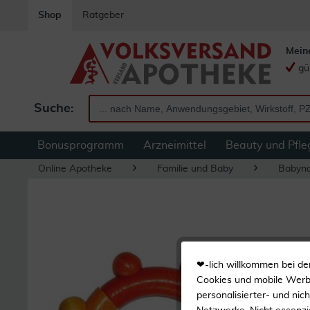
Shop
Ratgeber
Mein
gü
Suche:
Bonusprogramm
Arzneimittel
Beauty und Pfle
Online Apotheke
Familie und Baby
Babyn
❤-lich willkommen bei de
Cookies und mobile Werbe
personalisierter- und nic