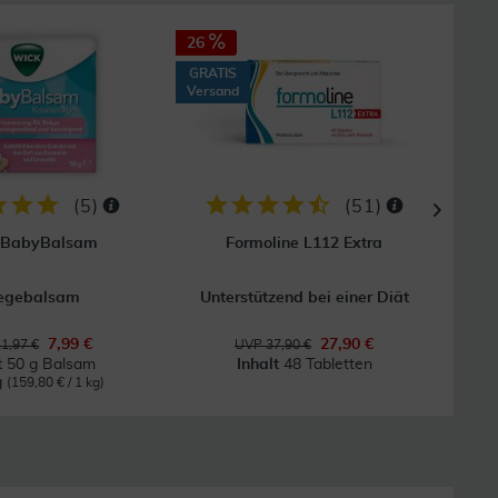
26
GRATIS
Versand
(
5
)
(
51
)
 BabyBalsam
Formoline L112 Extra
Sid
legebalsam
Unterstützend bei einer Diät
7,99 €
27,90 €
1,97 €
UVP 37,90 €
t
50 g Balsam
Inhalt
48 Tabletten
g
(159,80 € / 1 kg)