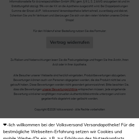
Informationsstelle für Arzneispezialitäten GmbH (IFA) gem. § III 1, S. 2 AMG anzugeben ist und im
Erstattungsfall abzügl. 5% von der KK an die Apotheke ausgezahlt wird. Bei Doppelpackungen
Summe der Einzel-AVP. Volksversand Versandapotheke liefert schnell, zuverlässig und diskret.
Schenken Sie uns Ihr Vertrauen und überzeugen Sie sich von den vielen Vorteilen unseres Online-
Shops!
Für den Widerruf einer Bestellung nutzen Sie das Formular:
Vertrag widerrufen
Zu Risiken und Nebenwirkungen lesen Sie die Packungsbeilage und fragen Sie Ihre Ärztin, Ihren
Arzt oder in Ihrer Apotheke.
Alle Besucher unserer Webseite sind herzlich eingeladen, Produktbewertungen abzugeben.
Bewertungen können auch von Personen abgegeben werden, die das Produkt nicht bei uns
gekauft haben. Diese Bewertungen werden nicht gesondert gekennzeichnet. Bitte beachten Sie,
dass alle Bewertungen
unserer Bewertungsrichtlinie
entsprechen müssen. Jede eingehende
Bewertung wird einer sorgfältigen manuellen Authentizitätskontrolle unterzogen und kann
gegebenfalls abgelehnt oder gelöscht werden.
Copyright ©2026 Volksversand - Alle Rechte vorbehalten
❤-lich willkommen bei der Volksversand Versandapotheke! Für die
bestmögliche Webseiten-Erfahrung setzen wir Cookies und
mobile Werbe-IDs ein, z.B. zur Erhöhung des Nutzerkomforts,