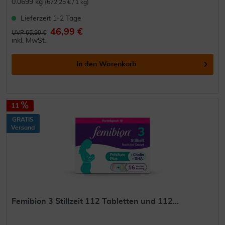
0.0699 kg
(672,25 € / 1 kg)
Lieferzeit 1-2 Tage
46,99 €
UVP 65,99 €
inkl. MwSt.
In den
Warenkorb
11
GRATIS
Versand
Femibion 3 Stillzeit 112 Tabletten und 112...