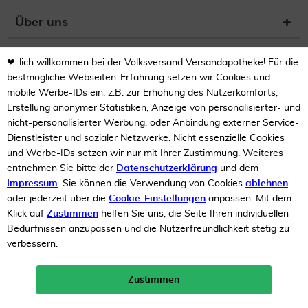
Über uns
Newsletter
❤-lich willkommen bei der Volksversand Versandapotheke! Für die
bestmögliche Webseiten-Erfahrung setzen wir Cookies und
(DE) Zur Überprüfung der
Legalität dieser Website
mobile Werbe-IDs ein, z.B. zur Erhöhung des Nutzerkomforts,
hier klicken
Erstellung anonymer Statistiken, Anzeige von personalisierter- und
nicht-personalisierter Werbung, oder Anbindung externer Service-
Dienstleister und sozialer Netzwerke. Nicht essenzielle Cookies
und Werbe-IDs setzen wir nur mit Ihrer Zustimmung. Weiteres
entnehmen Sie bitte der
Datenschutzerklärung
und dem
Impressum
. Sie können die Verwendung von Cookies
ablehnen
oder jederzeit über die
Cookie-Einstellungen
anpassen. Mit dem
Unsere Auszeichnungen
Klick auf
Zustimmen
helfen Sie uns, die Seite Ihren individuellen
Bedürfnissen anzupassen und die Nutzerfreundlichkeit stetig zu
verbessern.
Zustimmen
Neukunden-Rabatt ab 49€!
10%
mehr erfahren >