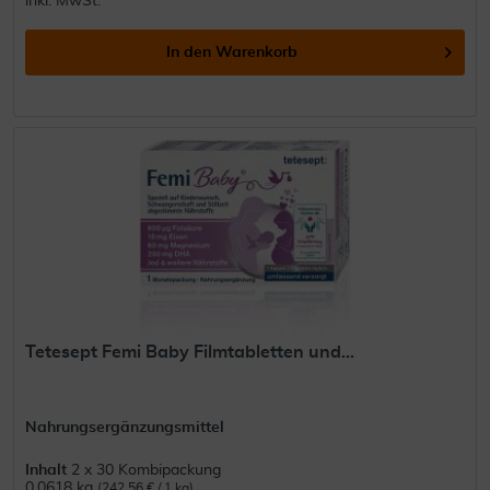
inkl. MwSt.
In den
Warenkorb
Tetesept Femi Baby Filmtabletten und...
Nahrungsergänzungsmittel
Inhalt
2 x 30 Kombipackung
0.0618 kg
(242,56 € / 1 kg)