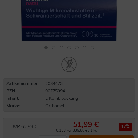
Artikelnummer:
2084473
PZN:
00775994
Inhalt:
1 Kombipackung
Marke:
Orthomol
51,99 €
UVP 62,99 €
17
0.153 kg (339,80 € / 1 kg)