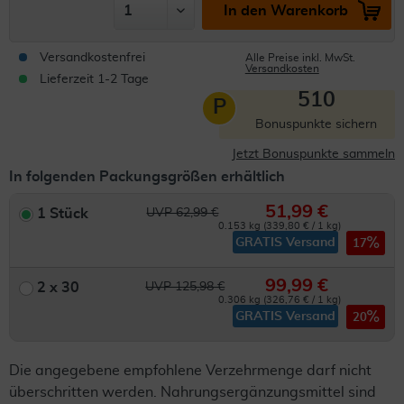
In den Warenkorb
Versandkostenfrei
Alle Preise inkl. MwSt.
Versandkosten
Lieferzeit 1-2 Tage
510
P
Bonuspunkte sichern
Jetzt Bonuspunkte sammeln
In folgenden Packungsgrößen erhältlich
51,99 €
1 Stück
UVP 62,99 €
0.153 kg (339,80 € / 1 kg)
GRATIS Versand
17
99,99 €
2 x 30
UVP 125,98 €
0.306 kg (326,76 € / 1 kg)
GRATIS Versand
20
Die angegebene empfohlene Verzehrmenge darf nicht
überschritten werden. Nahrungsergänzungsmittel sind