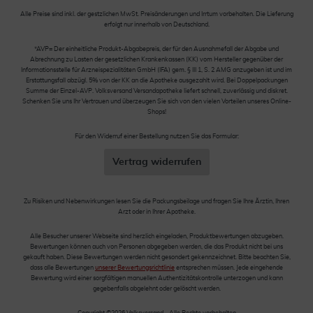
Alle Preise sind inkl. der gestzlichen MwSt. Preisänderungen und Irrtum vorbehalten. Die Lieferung
erfolgt nur innerhalb von Deutschland.
*AVP= Der einheitliche Produkt-Abgabepreis, der für den Ausnahmefall der Abgabe und
Abrechnung zu Lasten der gesetzlichen Krankenkassen (KK) vom Hersteller gegenüber der
Informationsstelle für Arzneispezialitäten GmbH (IFA) gem. § III 1, S. 2 AMG anzugeben ist und im
Erstattungsfall abzügl. 5% von der KK an die Apotheke ausgezahlt wird. Bei Doppelpackungen
Summe der Einzel-AVP. Volksversand Versandapotheke liefert schnell, zuverlässig und diskret.
Schenken Sie uns Ihr Vertrauen und überzeugen Sie sich von den vielen Vorteilen unseres Online-
Shops!
Für den Widerruf einer Bestellung nutzen Sie das Formular:
Vertrag widerrufen
Zu Risiken und Nebenwirkungen lesen Sie die Packungsbeilage und fragen Sie Ihre Ärztin, Ihren
Arzt oder in Ihrer Apotheke.
Alle Besucher unserer Webseite sind herzlich eingeladen, Produktbewertungen abzugeben.
Bewertungen können auch von Personen abgegeben werden, die das Produkt nicht bei uns
gekauft haben. Diese Bewertungen werden nicht gesondert gekennzeichnet. Bitte beachten Sie,
dass alle Bewertungen
unserer Bewertungsrichtlinie
entsprechen müssen. Jede eingehende
Bewertung wird einer sorgfältigen manuellen Authentizitätskontrolle unterzogen und kann
gegebenfalls abgelehnt oder gelöscht werden.