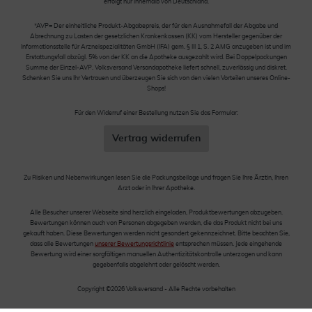
erfolgt nur innerhalb von Deutschland.
*AVP= Der einheitliche Produkt-Abgabepreis, der für den Ausnahmefall der Abgabe und
Abrechnung zu Lasten der gesetzlichen Krankenkassen (KK) vom Hersteller gegenüber der
Informationsstelle für Arzneispezialitäten GmbH (IFA) gem. § III 1, S. 2 AMG anzugeben ist und im
Erstattungsfall abzügl. 5% von der KK an die Apotheke ausgezahlt wird. Bei Doppelpackungen
Summe der Einzel-AVP. Volksversand Versandapotheke liefert schnell, zuverlässig und diskret.
Schenken Sie uns Ihr Vertrauen und überzeugen Sie sich von den vielen Vorteilen unseres Online-
Shops!
Für den Widerruf einer Bestellung nutzen Sie das Formular:
Vertrag widerrufen
Zu Risiken und Nebenwirkungen lesen Sie die Packungsbeilage und fragen Sie Ihre Ärztin, Ihren
Arzt oder in Ihrer Apotheke.
Alle Besucher unserer Webseite sind herzlich eingeladen, Produktbewertungen abzugeben.
Bewertungen können auch von Personen abgegeben werden, die das Produkt nicht bei uns
gekauft haben. Diese Bewertungen werden nicht gesondert gekennzeichnet. Bitte beachten Sie,
dass alle Bewertungen
unserer Bewertungsrichtlinie
entsprechen müssen. Jede eingehende
Bewertung wird einer sorgfältigen manuellen Authentizitätskontrolle unterzogen und kann
gegebenfalls abgelehnt oder gelöscht werden.
Copyright ©2026 Volksversand - Alle Rechte vorbehalten