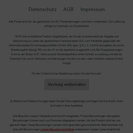
Datenschutz
AGB
Impressum
Alle Preise sind inkl. der gestzlichen MwSt. Preisänderungen und Irrtum vorbehalten. Die Lieferung
erfolgt nur innerhalb von Deutschland.
*AVP= Der einheitliche Produkt-Abgabepreis, der für den Ausnahmefall der Abgabe und
Abrechnung zu Lasten der gesetzlichen Krankenkassen (KK) vom Hersteller gegenüber der
Informationsstelle für Arzneispezialitäten GmbH (IFA) gem. § III 1, S. 2 AMG anzugeben ist und im
Erstattungsfall abzügl. 5% von der KK an die Apotheke ausgezahlt wird. Bei Doppelpackungen
Summe der Einzel-AVP. Volksversand Versandapotheke liefert schnell, zuverlässig und diskret.
Schenken Sie uns Ihr Vertrauen und überzeugen Sie sich von den vielen Vorteilen unseres Online-
Shops!
Für den Widerruf einer Bestellung nutzen Sie das Formular:
Vertrag widerrufen
Zu Risiken und Nebenwirkungen lesen Sie die Packungsbeilage und fragen Sie Ihre Ärztin, Ihren
Arzt oder in Ihrer Apotheke.
Alle Besucher unserer Webseite sind herzlich eingeladen, Produktbewertungen abzugeben.
Bewertungen können auch von Personen abgegeben werden, die das Produkt nicht bei uns
gekauft haben. Diese Bewertungen werden nicht gesondert gekennzeichnet. Bitte beachten Sie,
dass alle Bewertungen
unserer Bewertungsrichtlinie
entsprechen müssen. Jede eingehende