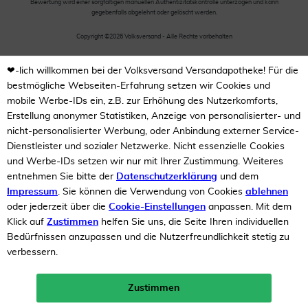
Bewertung wird einer sorgfältigen manuellen Authentizitätskontrolle unterzogen und kann
gegebenfalls abgelehnt oder gelöscht werden.
Copyright ©2026 Volksversand - Alle Rechte vorbehalten
❤-lich willkommen bei der Volksversand Versandapotheke! Für die
bestmögliche Webseiten-Erfahrung setzen wir Cookies und
mobile Werbe-IDs ein, z.B. zur Erhöhung des Nutzerkomforts,
Erstellung anonymer Statistiken, Anzeige von personalisierter- und
nicht-personalisierter Werbung, oder Anbindung externer Service-
Dienstleister und sozialer Netzwerke. Nicht essenzielle Cookies
und Werbe-IDs setzen wir nur mit Ihrer Zustimmung. Weiteres
entnehmen Sie bitte der
Datenschutzerklärung
und dem
Impressum
. Sie können die Verwendung von Cookies
ablehnen
oder jederzeit über die
Cookie-Einstellungen
anpassen. Mit dem
Klick auf
Zustimmen
helfen Sie uns, die Seite Ihren individuellen
Bedürfnissen anzupassen und die Nutzerfreundlichkeit stetig zu
verbessern.
Zustimmen
Neukunden-Rabatt ab 49€!
10%
mehr erfahren >